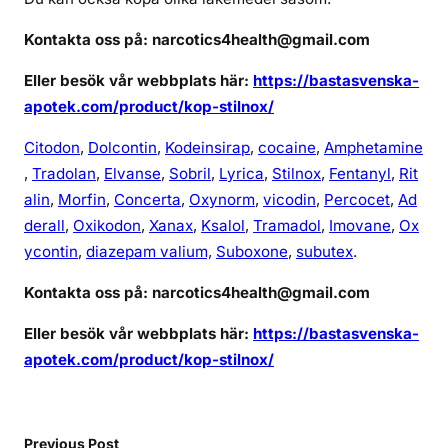
e
c
Kontakta oss på: narcotics4health@gmail.com
e
Eller besök vår webbplats här:
https://bastasvenska-
p
apotek.com/product/kop-stilnox/
t
Citodon
,
Dolcontin
,
Kodeinsirap
,
cocaine
,
Amphetamine
,
Tradolan
,
Elvanse
,
Sobril
,
Lyrica
,
Stilnox
,
Fentanyl
,
Rit
alin
,
Morfin
,
Concerta
,
Oxynorm
,
vicodin
,
Percocet
,
Ad
derall
,
Oxikodon
,
Xanax
,
Ksalol
,
Tramadol
,
Imovane
,
Ox
ycontin
,
diazepam valium,
Suboxone
,
subutex
.
Kontakta oss på: narcotics4health@gmail.com
Eller besök vår webbplats här:
https://bastasvenska-
apotek.com/product/kop-stilnox/
Previous Post