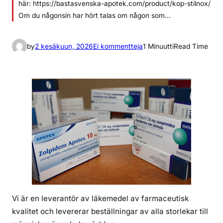
här: https://bastasvenska-apotek.com/product/kop-stilnox/
Om du någonsin har hört talas om någon som…
a
by
2 kesäkuun, 2026
Ei kommentteja
1 Minuutti
Read Time
r
t
i
k
k
e
l
i
i
n
k
ö
Vi är en leverantör av läkemedel av farmaceutisk
p
kvalitet och levererar beställningar av alla storlekar till
s