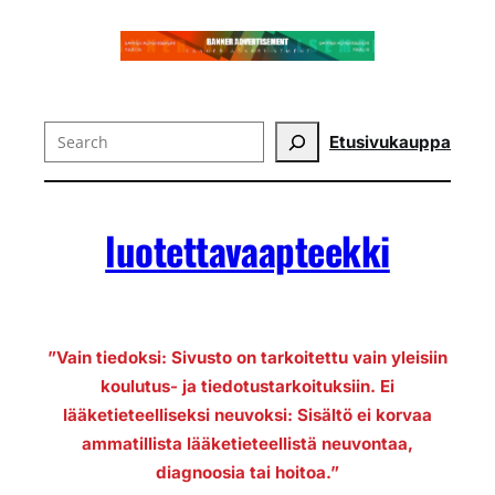
Search
Etusivu
kauppa
luotettavaapteekki
”Vain tiedoksi: Sivusto on tarkoitettu vain yleisiin
koulutus- ja tiedotustarkoituksiin. Ei
lääketieteelliseksi neuvoksi: Sisältö ei korvaa
ammatillista lääketieteellistä neuvontaa,
diagnoosia tai hoitoa.”