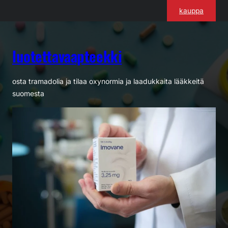
Siirry
kauppa
sisältöön
luotettavaapteekki
osta tramadolia ja tilaa oxynormia ja laadukkaita lääkkeitä
suomesta