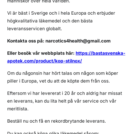
människor över hela världen.
t
i
Vi är bäst i Sverige och i hela Europa och erbjuder
l
högkvalitativa läkemedel och den bästa
n
leveransservicen globalt.
o
x
Kontakta oss på: narcotics4health@gmail.com
i
s
Eller besök vår webbplats här:
https://bastasvenska-
v
apotek.com/product/kop-stilnox/
e
Om du någonsin har hört talas om någon som köper
r
i
piller i Europa, vet du att de köpte dem från oss.
g
Eftersom vi har levererat i 20 år och aldrig har missat
e
en leverans, kan du lita helt på vår service och vår
u
meritlista.
t
a
Beställ nu och få en rekordbrytande leverans.
n
r
Du kan också köpa olika läkemedel såsom: