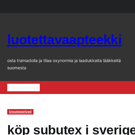
Siirry
sisältöön
luotettavaapteekki
osta tramadolia ja tilaa oxynormia ja laadukkaita lääkkeitä
suomesta
Etusivu
kauppa
Uncategorized
köp subutex i sverig