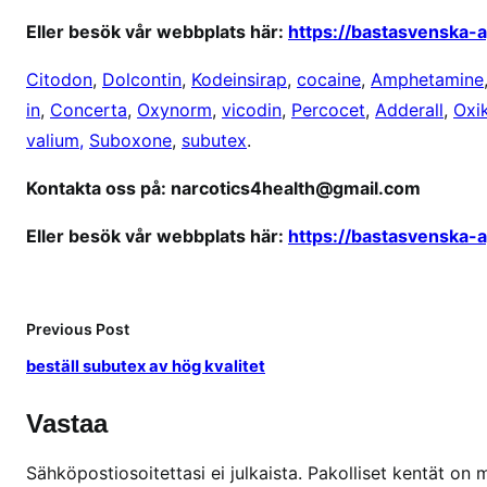
u
Eller besök vår webbplats här:
https://bastasvenska-
t
a
Citodon
,
Dolcontin
,
Kodeinsirap
,
cocaine
,
Amphetamine
n
in
,
Concerta
,
Oxynorm
,
vicodin
,
Percocet
,
Adderall
,
Oxi
r
valium,
Suboxone
,
subutex
.
e
c
Kontakta oss på: narcotics4health@gmail.com
e
p
Eller besök vår webbplats här:
https://bastasvenska-
t
Previous Post
beställ subutex av hög kvalitet
Vastaa
Sähköpostiosoitettasi ei julkaista.
Pakolliset kentät on 