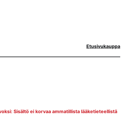
Etusivu
kauppa
voksi: Sisältö ei korvaa ammatillista lääketieteellistä