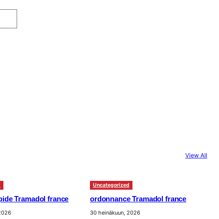
View All
d
Uncategorized
apide Tramadol france
ordonnance Tramadol france
 2026
30 heinäkuun, 2026