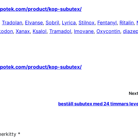
apotek.com/product/kop-subutex/
,
Tradolan
,
Elvanse
,
Sobril
,
Lyrica
,
Stilnox
,
Fentanyl
,
Ritalin
,
kodon
,
Xanax
,
Ksalol
,
Tramadol
,
Imovane
,
Oxycontin
,
diaze
apotek.com/product/kop-subutex/
Next
beställ subutex med 24 timmars lev
merkitty
*