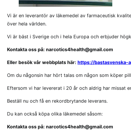
k
ö
Vi är en leverantör av läkemedel av farmaceutisk kvalitet
p
över hela världen.
s
u
Vi är bäst i Sverige och i hela Europa och erbjuder hög
b
u
Kontakta oss på: narcotics4health@gmail.com
t
Eller besök vår webbplats här:
https://bastasvenska-
e
x
Om du någonsin har hört talas om någon som köper pille
i
s
Eftersom vi har levererat i 20 år och aldrig har missat en
v
e
Beställ nu och få en rekordbrytande leverans.
r
i
Du kan också köpa olika läkemedel såsom:
g
Kontakta oss på: narcotics4health@gmail.com
e