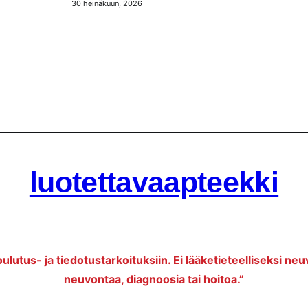
30 heinäkuun, 2026
luotettavaapteekki
oulutus- ja tiedotustarkoituksiin. Ei lääketieteelliseksi neu
neuvontaa, diagnoosia tai hoitoa.”