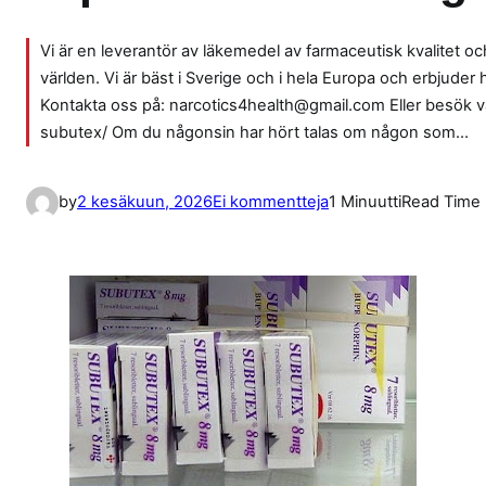
Vi är en leverantör av läkemedel av farmaceutisk kvalitet och 
världen. Vi är bäst i Sverige och i hela Europa och erbjuder
Kontakta oss på: narcotics4health@gmail.com Eller besök 
subutex/ Om du någonsin har hört talas om någon som…
a
by
2 kesäkuun, 2026
Ei kommentteja
1 Minuutti
Read Time
r
t
i
k
k
e
l
i
i
n