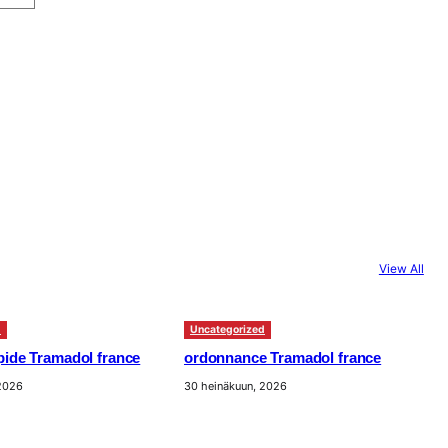
View All
d
Uncategorized
apide Tramadol france
ordonnance Tramadol france
 2026
30 heinäkuun, 2026