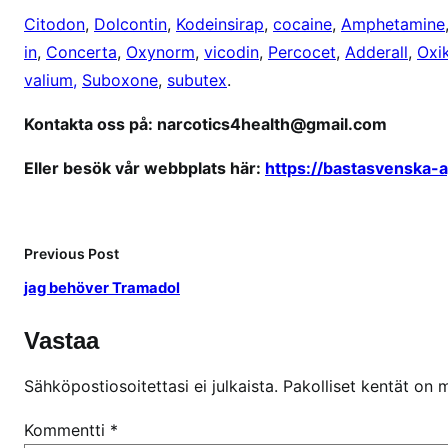
e
Citodon
,
Dolcontin
,
Kodeinsirap
,
cocaine
,
Amphetamine
in
,
Concerta
,
Oxynorm
,
vicodin
,
Percocet
,
Adderall
,
Oxi
valium,
Suboxone
,
subutex
.
Kontakta oss på: narcotics4health@gmail.com
Eller besök vår webbplats här:
https://bastasvenska-
Previous Post
jag behöver Tramadol
Vastaa
Sähköpostiosoitettasi ei julkaista.
Pakolliset kentät on 
Kommentti
*