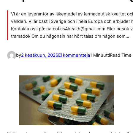
Vi är en leverantör av läkemedel av farmaceutisk kvalitet och 
världen. Vi är bäst i Sverige och i hela Europa och erbjuder
Kontakta oss på: narcotics4health@gmail.com Eller besök 
tramadol/ Om du någonsin har hört talas om någon som…
a
by
2 kesäkuun, 2026
Ei kommentteja
1 Minuutti
Read Time
r
t
i
k
k
e
l
i
i
n