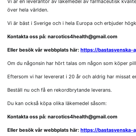
Vi är en leverantör av läkemedel av farmaceutisk kvalitet
k
över hela världen.
ö
p
Vi är bäst i Sverige och i hela Europa och erbjuder hög
T
r
Kontakta oss på: narcotics4health@gmail.com
a
m
Eller besök vår webbplats här:
https://bastasvenska-
a
Om du någonsin har hört talas om någon som köper pille
d
o
Eftersom vi har levererat i 20 år och aldrig har missat en
l
i
Beställ nu och få en rekordbrytande leverans.
S
v
Du kan också köpa olika läkemedel såsom:
e
Kontakta oss på: narcotics4health@gmail.com
r
i
Eller besök vår webbplats här:
https://bastasvenska-
g