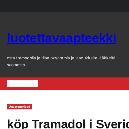
Siirry
sisältöön
luotettavaapteekki
osta tramadolia ja tilaa oxynormia ja laadukkaita lääkkeitä
suomesta
Etusivu
kauppa
Uncategorized
köp Tramadol i Sveri