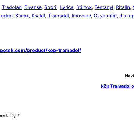
,
Tradolan
,
Elvanse
,
Sobril
,
Lyrica
,
Stilnox
,
Fentanyl
,
Ritalin
,
kodon
,
Xanax
,
Ksalol
,
Tramadol
,
Imovane
,
Oxycontin
,
diaze
apotek.com/product/kop-tramadol/
Next
köp Tramadol o
merkitty
*