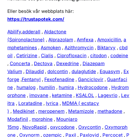
Eller besök vår webbplats här:
https://trustapotek.com/
Abilify
,
adderall
,
Aldactone
(Spironolactone)
,
Alprazolam
,
Amfexa
,
Amoxicillin
,
a
mphetamines
,
Asmoken
,
Azithromycin
,
Biktarvy
,
cbd
oil
,
Cetirizine
,
Cialis
,
Ciprofloxacin
,
citodon
,
codeine
,
Concerta
,
Dectova
,
Dexedrine
,
Diazepam
Valium
,
Dilaudid
,
dolcontin
,
dulaglutide
,
Equasym
,
Ex
forge
,
Fentanyl
,
Fexofenadine
,
Ganciclovir
,
Guanfaci
ne
,
humalog
,
humilin
,
humira
,
Hydrocodone
,
Hydrom
orphone
,
imovane
,
ketamine
,
KSALOL
,
Lagevrio
,
Lev
itra
,
Loratadine
,
lyrica
,
MDMA ( ecstacy
)
,
Medikinet
,
meropenem
,
Metamizole
,
methadone
,
Modafinil
,
morphine
,
Mounjaro
15mg
,
NovoRapid
,
oxycodone
,
Oxycontin
,
Oxymorph
one
,
Oxynorm
,
ozempic
,
Paxil
,
Paxlovid
,
Percocet
,
P