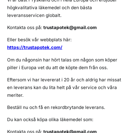
a
högkvalitativa läkemedel och den bästa
m
leveransservicen globalt.
a
d
Kontakta oss på:
trustapotek@gmail.com
o
l
Eller besök vår webbplats här:
u
https://trustapotek.com/
t
Om du någonsin har hört talas om någon som köper
a
n
piller i Europa vet du att de köpte dem från oss.
r
Eftersom vi har levererat i 20 år och aldrig har missat
e
en leverans kan du lita helt på vår service och våra
c
meriter.
e
p
Beställ nu och få en rekordbrytande leverans.
t
Du kan också köpa olika läkemedel som:
Kontakta oss på:
trustapotek@gmail.com