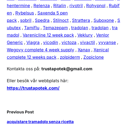
hentermine
,
Relenza
,
Ritalin
,
rivotril
,
Rohypnol
,
Rubif
en
,
Rybelsus
,
Saxenda 5 pen
pack
,
sobril
,
Spedra
,
Stilnoct
,
Strattera
,
Suboxone
,
S
ubutex
,
Tamiflu
,
Temazepam
,
tradolan
,
tradolan
,
tra
madol
,
Varenicline 12 week pack
,
Veklury
,
Venlor
Generic
,
Viagra
,
vicodin
,
victoza
,
vivactil
,
vyvanse
,
Wegovy complete 4 week supply
,
Xanax
,
Xenical
complete 12 weeks pack
,
zolpiderm
,
Zopiclone
Kontakta oss på:
trustapotek@gmail.com
Eller besök vår webbplats här:
https://trustapotek.com/
Previous Post
acquistare tramadolo senza ricetta