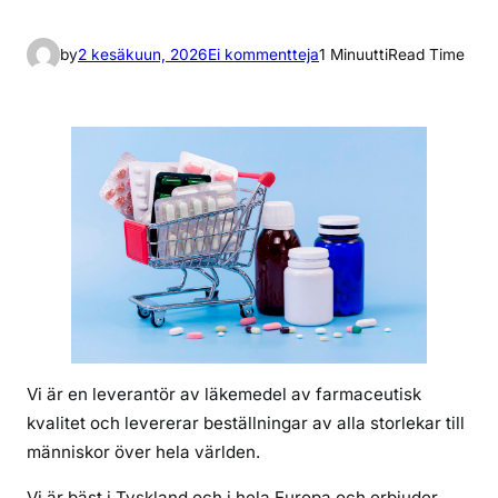
a
by
2 kesäkuun, 2026
Ei kommentteja
1 Minuutti
Read Time
r
t
i
k
k
e
l
i
i
n
k
ö
Vi är en leverantör av läkemedel av farmaceutisk
p
kvalitet och levererar beställningar av alla storlekar till
a
människor över hela världen.
t
r
Vi är bäst i Tyskland och i hela Europa och erbjuder