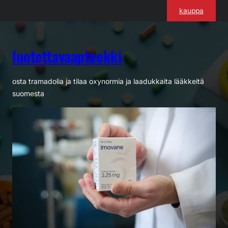
Siirry
kauppa
sisältöön
luotettavaapteekki
osta tramadolia ja tilaa oxynormia ja laadukkaita lääkkeitä
suomesta