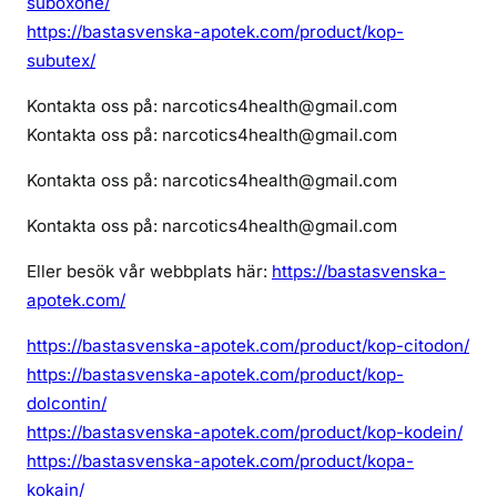
suboxone/
https://bastasvenska-apotek.com/product/kop-
subutex/
Kontakta oss på: narcotics4health@gmail.com
Kontakta oss på: narcotics4health@gmail.com
Kontakta oss på: narcotics4health@gmail.com
Kontakta oss på: narcotics4health@gmail.com
Eller besök vår webbplats här:
https://bastasvenska-
apotek.com/
https://bastasvenska-apotek.com/product/kop-citodon/
https://bastasvenska-apotek.com/product/kop-
dolcontin/
https://bastasvenska-apotek.com/product/kop-kodein/
https://bastasvenska-apotek.com/product/kopa-
kokain/