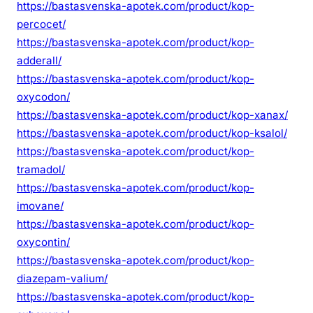
https://bastasvenska-apotek.com/product/kop-
percocet/
https://bastasvenska-apotek.com/product/kop-
adderall/
https://bastasvenska-apotek.com/product/kop-
oxycodon/
https://bastasvenska-apotek.com/product/kop-xanax/
https://bastasvenska-apotek.com/product/kop-ksalol/
https://bastasvenska-apotek.com/product/kop-
tramadol/
https://bastasvenska-apotek.com/product/kop-
imovane/
https://bastasvenska-apotek.com/product/kop-
oxycontin/
https://bastasvenska-apotek.com/product/kop-
diazepam-valium/
https://bastasvenska-apotek.com/product/kop-