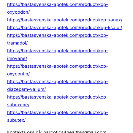
https://bastasvenska-apotek.com/product/kop-
oxycodon/
https://bastasvenska-apotek.com/product/kop-xanax/
https://bastasvenska-apotek.com/product/kop-ksalol/
https://bastasvenska-apotek.com/product/kop-
tramadol/
https://bastasvenska-apotek.com/product/kop-
imovane/
https://bastasvenska-apotek.com/product/kop-
oxycontin/
https://bastasvenska-apotek.com/product/kop-
diazepam-valium/
https://bastasvenska-apotek.com/product/kop-
suboxone/
https://bastasvenska-apotek.com/product/kop-
subutex/
Kontakta oss på: narcotics4health@gmail.com