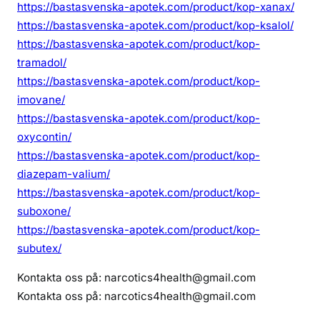
https://bastasvenska-apotek.com/product/kop-xanax/
https://bastasvenska-apotek.com/product/kop-ksalol/
https://bastasvenska-apotek.com/product/kop-
tramadol/
https://bastasvenska-apotek.com/product/kop-
imovane/
https://bastasvenska-apotek.com/product/kop-
oxycontin/
https://bastasvenska-apotek.com/product/kop-
diazepam-valium/
https://bastasvenska-apotek.com/product/kop-
suboxone/
https://bastasvenska-apotek.com/product/kop-
subutex/
Kontakta oss på: narcotics4health@gmail.com
Kontakta oss på: narcotics4health@gmail.com