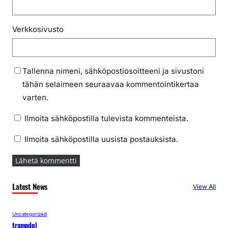
Verkkosivusto
Tallenna nimeni, sähköpostiosoitteeni ja sivustoni
tähän selaimeen seuraavaa kommentointikertaa
varten.
Ilmoita sähköpostilla tulevista kommenteista.
Ilmoita sähköpostilla uusista postauksista.
Latest News
View All
Uncategorized
tramadol