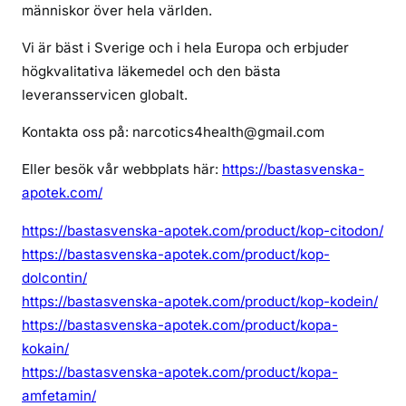
människor över hela världen.
Vi är bäst i Sverige och i hela Europa och erbjuder
högkvalitativa läkemedel och den bästa
leveransservicen globalt.
Kontakta oss på: narcotics4health@gmail.com
Eller besök vår webbplats här:
https://bastasvenska-
apotek.com/
https://bastasvenska-apotek.com/product/kop-citodon/
https://bastasvenska-apotek.com/product/kop-
dolcontin/
https://bastasvenska-apotek.com/product/kop-kodein/
https://bastasvenska-apotek.com/product/kopa-
kokain/
https://bastasvenska-apotek.com/product/kopa-
amfetamin/