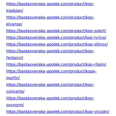
https://bastasvenska-apotek.com/product/kop-
tradolan/
https://bastasvenska-apotek.com/product/kop-
elvanse/
https://bastasvenska-apotek.com/product/kop-sobril/
https://bastasvenska-apotek.com/product/kop-lyrica/
https://bastasvenska-apotek.com/product/kop-stilnox/
https://bastasvenska-apotek.com/product/kop-
fentanyl/
https://bastasvenska-apotek.com/product/kop-ritalin/
https://bastasvenska-apotek.com/product/kopa-
morfin/
https://bastasvenska-apotek.com/product/kop-
concerta/
https://bastasvenska-apotek.com/product/kop-
oxynorm/
https://bastasvenska-apotek.com/product/kop-vicodin/