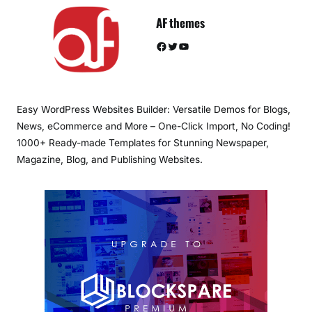
AF themes
Facebook
Twitter
YouTube
Easy WordPress Websites Builder: Versatile Demos for Blogs,
News, eCommerce and More – One-Click Import, No Coding!
1000+ Ready-made Templates for Stunning Newspaper,
Magazine, Blog, and Publishing Websites.