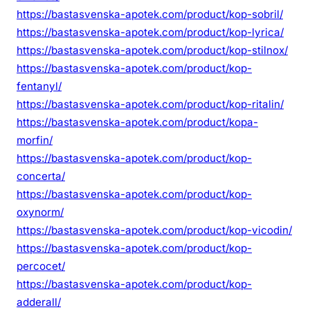
https://bastasvenska-apotek.com/product/kop-sobril/
https://bastasvenska-apotek.com/product/kop-lyrica/
https://bastasvenska-apotek.com/product/kop-stilnox/
https://bastasvenska-apotek.com/product/kop-
fentanyl/
https://bastasvenska-apotek.com/product/kop-ritalin/
https://bastasvenska-apotek.com/product/kopa-
morfin/
https://bastasvenska-apotek.com/product/kop-
concerta/
https://bastasvenska-apotek.com/product/kop-
oxynorm/
https://bastasvenska-apotek.com/product/kop-vicodin/
https://bastasvenska-apotek.com/product/kop-
percocet/
https://bastasvenska-apotek.com/product/kop-
adderall/