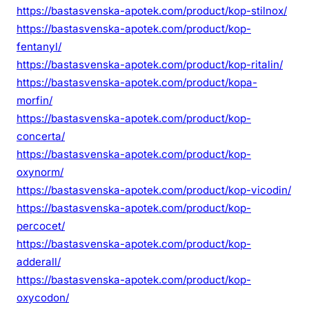
https://bastasvenska-apotek.com/product/kop-stilnox/
https://bastasvenska-apotek.com/product/kop-
fentanyl/
https://bastasvenska-apotek.com/product/kop-ritalin/
https://bastasvenska-apotek.com/product/kopa-
morfin/
https://bastasvenska-apotek.com/product/kop-
concerta/
https://bastasvenska-apotek.com/product/kop-
oxynorm/
https://bastasvenska-apotek.com/product/kop-vicodin/
https://bastasvenska-apotek.com/product/kop-
percocet/
https://bastasvenska-apotek.com/product/kop-
adderall/
https://bastasvenska-apotek.com/product/kop-
oxycodon/