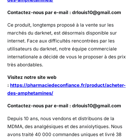
m
p
Contactez-nous par e-mail : drlouis10@gmail.com
h
é
Ce produit, longtemps proposé à la vente sur les
t
marchés du darknet, est désormais disponible sur
a
internet. Face aux difficultés rencontrées par les
m
utilisateurs du darknet, notre équipe commerciale
i
internationale a décidé de vous le proposer à des prix
n
très abordables.
e
e
Visitez notre site web
s
:
https://pharmaciedeconfiance.fr/product/acheter-
t
des-amphetamines/
-
e
Contactez-nous par e-mail : drlouis10@gmail.com
l
Depuis 10 ans, nous vendons et distribuons de la
l
MDMA, des analgésiques et des anxiolytiques. Nous
e
d
avons traité 40 000 commandes uniques et livré 38