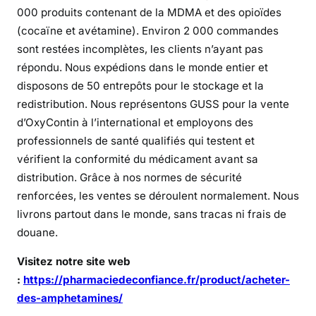
i
000 produits contenant de la MDMA et des opioïdes
s
(cocaïne et avétamine). Environ 2 000 commandes
p
sont restées incomplètes, les clients n’ayant pas
o
répondu. Nous expédions dans le monde entier et
n
disposons de 50 entrepôts pour le stockage et la
i
redistribution. Nous représentons GUSS pour la vente
b
d’OxyContin à l’international et employons des
l
professionnels de santé qualifiés qui testent et
e
vérifient la conformité du médicament avant sa
e
distribution. Grâce à nos normes de sécurité
n
renforcées, les ventes se déroulent normalement. Nous
l
i
livrons partout dans le monde, sans tracas ni frais de
g
douane.
n
Visitez notre site web
e
:
https://pharmaciedeconfiance.fr/product/acheter-
?
des-amphetamines/