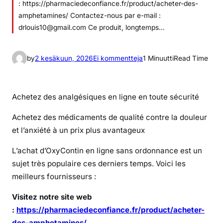
: https://pharmaciedeconfiance.fr/product/acheter-des-
amphetamines/ Contactez-nous par e-mail :
drlouis10@gmail.com Ce produit, longtemps…
a
by
2 kesäkuun, 2026
Ei kommentteja
1 Minuutti
Read Time
r
t
i
Achetez des analgésiques en ligne en toute sécurité
k
Achetez des médicaments de qualité contre la douleur
k
et l’anxiété à un prix plus avantageux
e
l
L’achat d’OxyContin en ligne sans ordonnance est un
i
sujet très populaire ces derniers temps. Voici les
i
meilleurs fournisseurs :
n
L
Visitez notre site web
’
:
https://pharmaciedeconfiance.fr/product/acheter-
a
des-amphetamines/