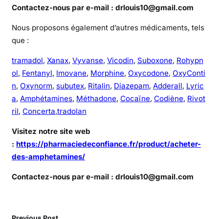
Contactez-nous par e-mail : drlouis10@gmail.com
Nous proposons également d’autres médicaments, tels
que :
tramadol
,
Xanax
,
Vyvanse
,
Vicodin
,
Suboxone
,
Rohypn
ol
,
Fentanyl
,
Imovane
,
Morphine
,
Oxycodone
,
OxyConti
n
,
Oxynorm
,
subutex
,
Ritalin
,
Diazepam
,
Adderall
,
Lyric
a
,
Amphétamines
,
Méthadone
,
Cocaïne
,
Codiène
,
Rivot
ril
,
Concerta
,
tradolan
Visitez notre site web
:
https://pharmaciedeconfiance.fr/product/acheter-
des-amphetamines/
Contactez-nous par e-mail : drlouis10@gmail.com
Previous Post