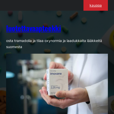
Siirry
kauppa
sisältöön
luotettavaapteekki
osta tramadolia ja tilaa oxynormia ja laadukkaita lääkkeitä
suomesta