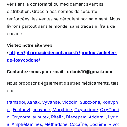
vérifient la conformité du médicament avant sa
distribution. Grâce à nos normes de sécurité
renforcées, les ventes se déroulent normalement. Nous
livrons partout dans le monde, sans tracas ni frais de
douane.
Visitez notre site web
:
https://pharmaciedeconfiance.fr/product/acheter-
de-loxycodone/
Contactez-nous par e-mail : drlouis10@gmail.com
Nous proposons également d’autres médicaments, tels
que :
tramadol
,
Xanax
,
Vyvanse
,
Vicodin
,
Suboxone
,
Rohypn
ol
,
Fentanyl
,
Imovane
,
Morphine
,
Oxycodone
,
OxyConti
n
,
Oxynorm
,
subutex
,
Ritalin
,
Diazepam
,
Adderall
,
Lyric
a
,
Amphétamines
,
Méthadone
,
Cocaïne
,
Codiène
,
Rivot