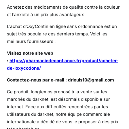
x
Achetez des médicaments de qualité contre la douleur
y
et l’anxiété à un prix plus avantageux
c
o
L’achat d’OxyContin en ligne sans ordonnance est un
d
sujet très populaire ces derniers temps. Voici les
o
meilleurs fournisseurs :
n
e
Visitez notre site web
e
:
https://pharmaciedeconfiance.fr/product/acheter-
s
de-loxycodone/
t
-
Contactez-nous par e-mail : drlouis10@gmail.com
e
l
Ce produit, longtemps proposé à la vente sur les
l
marchés du darknet, est désormais disponible sur
e
internet. Face aux difficultés rencontrées par les
d
utilisateurs du darknet, notre équipe commerciale
i
internationale a décidé de vous le proposer à des prix
s