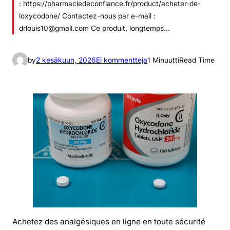
: https://pharmaciedeconfiance.fr/product/acheter-de-
loxycodone/ Contactez-nous par e-mail :
drlouis10@gmail.com Ce produit, longtemps…
a
by
2 kesäkuun, 2026
Ei kommentteja
1 Minuutti
Read Time
r
t
i
k
k
e
l
i
i
n
L
’
o
Achetez des analgésiques en ligne en toute sécurité