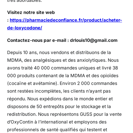
très abordables.
p
o
Visitez notre site web
n
:
https://pharmaciedeconfiance.fr/product/acheter-
i
de-loxycodone/
b
l
Contactez-nous par e-mail : drlouis10@gmail.com
e
Depuis 10 ans, nous vendons et distribuons de la
e
MDMA, des analgésiques et des anxiolytiques. Nous
n
avons traité 40 000 commandes uniques et livré 38
l
i
000 produits contenant de la MDMA et des opioïdes
g
(cocaïne et avétamine). Environ 2 000 commandes
n
sont restées incomplètes, les clients n’ayant pas
e
répondu. Nous expédions dans le monde entier et
disposons de 50 entrepôts pour le stockage et la
?
redistribution. Nous représentons GUSS pour la vente
d’OxyContin à l’international et employons des
professionnels de santé qualifiés qui testent et