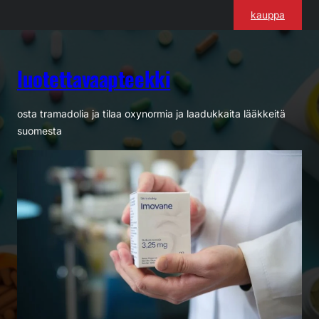
Siirry
kauppa
sisältöön
luotettavaapteekki
osta tramadolia ja tilaa oxynormia ja laadukkaita lääkkeitä
suomesta