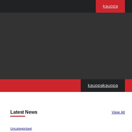
kauppa
kauppakauppa
Latest News
View All
Uncategorized