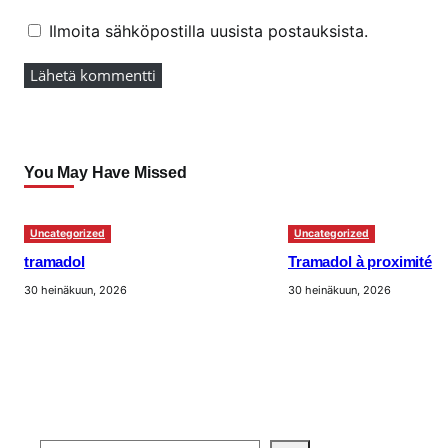
Ilmoita sähköpostilla uusista postauksista.
You May Have Missed
Uncategorized
Uncategorized
tramadol
Tramadol à proximité
30 heinäkuun, 2026
30 heinäkuun, 2026