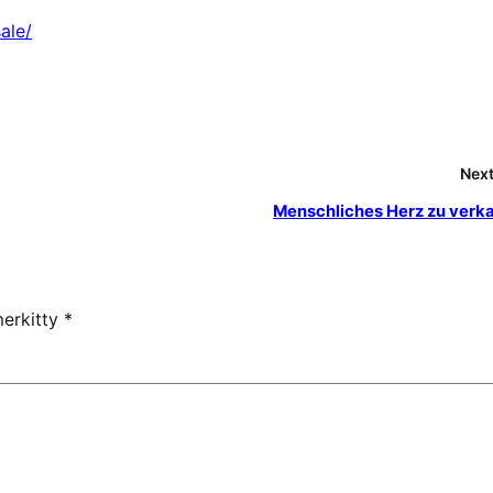
ale/
Next
Menschliches Herz zu verk
merkitty
*