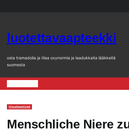
Siirry
sisältöön
luotettavaapteekki
osta tramadolia ja tilaa oxynormia ja laadukkaita lääkkeitä
suomesta
Etusivu
kauppa
Uncategorized
Menschliche Niere z