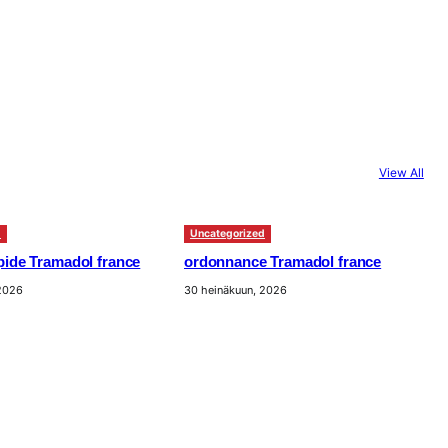
View All
d
Uncategorized
apide Tramadol france
ordonnance Tramadol france
 2026
30 heinäkuun, 2026