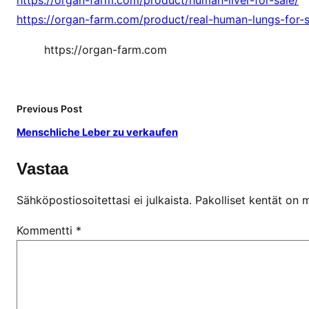
v
https://organ-farm.com/product/real-human-lungs-for-s
e
r
https://organ-farm.com
k
a
u
Previous Post
f
e
Menschliche Leber zu verkaufen
n
Vastaa
Sähköpostiosoitettasi ei julkaista.
Pakolliset kentät on 
Kommentti
*