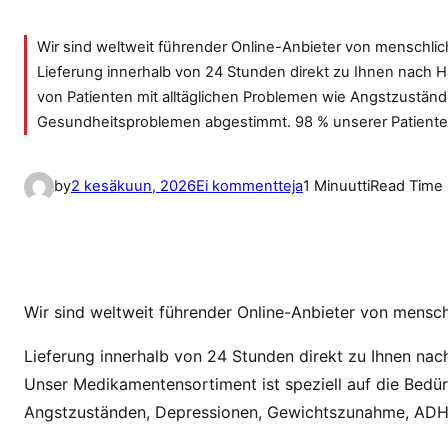
Wir sind weltweit führender Online-Anbieter von menschlich
Lieferung innerhalb von 24 Stunden direkt zu Ihnen nach 
von Patienten mit alltäglichen Problemen wie Angstzust
Gesundheitsproblemen abgestimmt. 98 % unserer Patient
a
by
2 kesäkuun, 2026
Ei kommentteja
1 Minuutti
Read Time
r
t
i
k
k
Wir sind weltweit führender Online-Anbieter von menschl
e
Lieferung innerhalb von 24 Stunden direkt zu Ihnen nac
l
Unser Medikamentensortiment ist speziell auf die Bedür
i
i
Angstzuständen, Depressionen, Gewichtszunahme, AD
n