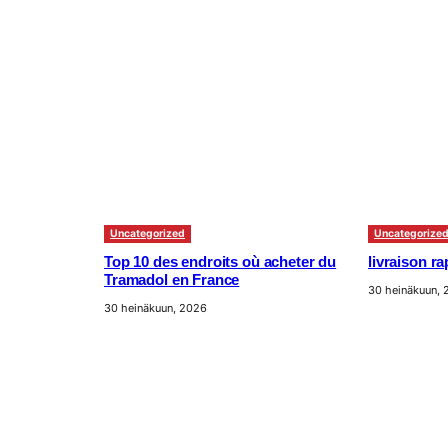
Uncategorized
Uncategorize
Top 10 des endroits où acheter du
livraison r
Tramadol en France
30 heinäkuun,
30 heinäkuun, 2026