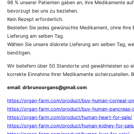
98 % unserer Patienten gaben an, ihre Medikamente au
M
bevorzugt bei uns zu beziehen.
e
n
Kein Rezept erforderlich.
s
Bestellen Sie jedes gewünschte Medikament, ohne Ihre E
c
Lieferung am selben Tag.
h
Wählen Sie unsere diskrete Lieferung am selben Tag, w
l
benötigen.
i
c
Wir beliefern über 50 Standorte und gewährleisten so 
h
korrekte Einnahme Ihrer Medikamente sicherzustellen. 
e
N
email: drbrunoorgans@gmail.com
i
https://organ-farm.com/product/buy-human-corneal-onl
e
r
https://organ-farm.com/product/buy-human-pancreas-o
e
https://organ-farm.com/product/human-heart-for-sale/
z
https://organ-farm.com/product/human-kidney-for-sale
u
https://organ-farm.com/product/human-liver-for-sale/