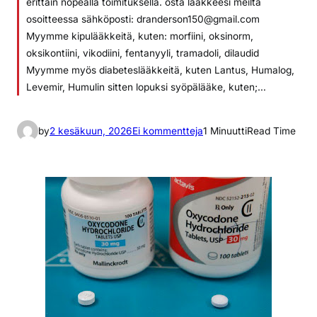
erittäin nopealla toimituksella. osta lääkkeesi meiltä
osoitteessa sähköposti: dranderson150@gmail.com
Myymme kipulääkkeitä, kuten: morfiini, oksinorm,
oksikontiini, vikodiini, fentanyyli, tramadoli, dilaudid
Myymme myös diabeteslääkkeitä, kuten Lantus, Humalog,
Levemir, Humulin sitten lopuksi syöpälääke, kuten;…
a
by
2 kesäkuun, 2026
Ei kommentteja
1 Minuutti
Read Time
r
t
i
k
k
e
l
i
i
n
m