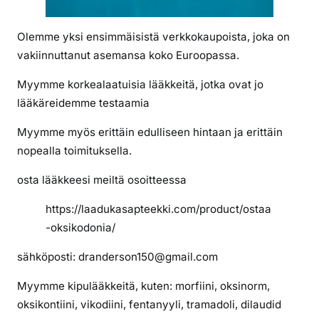
i
s
Olemme yksi ensimmäisistä verkkokaupoista, joka on
t
vakiinnuttanut asemansa koko Euroopassa.
ä
Myymme korkealaatuisia lääkkeitä, jotka ovat jo
v
lääkäreidemme testaamia
o
i
Myymme myös erittäin edulliseen hintaan ja erittäin
n
nopealla toimituksella.
o
s
osta lääkkeesi meiltä osoitteessa
t
a
https://laadukasapteekki.com/product/ostaa
a
-oksikodonia/
o
sähköposti: dranderson150@gmail.com
k
s
Myymme kipulääkkeitä, kuten: morfiini, oksinorm,
i
oksikontiini, vikodiini, fentanyyli, tramadoli, dilaudid
k