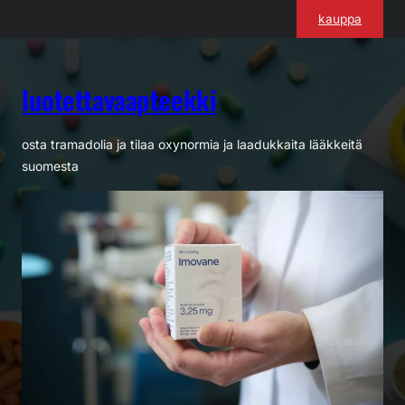
Siirry
kauppa
sisältöön
luotettavaapteekki
osta tramadolia ja tilaa oxynormia ja laadukkaita lääkkeitä
suomesta