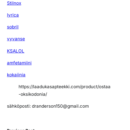
Stilnox
lyrica
sobril
vyvanse
KSALOL
amfetamiini
kokaiinia
https://laadukasapteekki.com/product/ostaa
-oksikodonia/
sähköposti: dranderson150@gmail.com