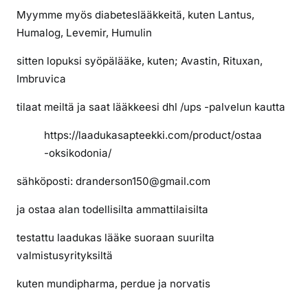
o
Myymme myös diabeteslääkkeitä, kuten Lantus,
d
Humalog, Levemir, Humulin
o
n
sitten lopuksi syöpälääke, kuten; Avastin, Rituxan,
i
Imbruvica
a
t
tilaat meiltä ja saat lääkkeesi dhl /ups -palvelun kautta
u
https://laadukasapteekki.com/product/ostaa
r
-oksikodonia/
v
a
sähköposti: dranderson150@gmail.com
l
l
ja ostaa alan todellisilta ammattilaisilta
i
s
testattu laadukas lääke suoraan suurilta
e
valmistusyrityksiltä
s
kuten mundipharma, perdue ja norvatis
t
i