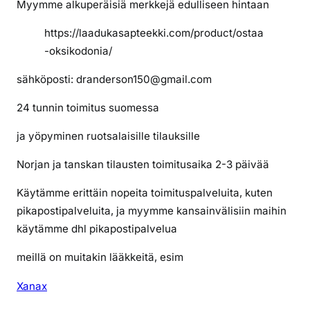
Myymme alkuperäisiä merkkejä edulliseen hintaan
v
e
https://laadukasapteekki.com/product/ostaa
r
-oksikodonia/
k
o
sähköposti: dranderson150@gmail.com
s
24 tunnin toimitus suomessa
s
a
ja yöpyminen ruotsalaisille tilauksille
Norjan ja tanskan tilausten toimitusaika 2-3 päivää
Käytämme erittäin nopeita toimituspalveluita, kuten
pikapostipalveluita, ja myymme kansainvälisiin maihin
käytämme dhl pikapostipalvelua
meillä on muitakin lääkkeitä, esim
Xanax