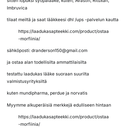
sitten lopuksi syöpälääke, kuten; Avastin, Rituxan,
Imbruvica
tilaat meiltä ja saat lääkkeesi dhl /ups -palvelun kautta
https://laadukasapteekki.com/product/ostaa
-morfiinia/
sähköposti: dranderson150@gmail.com
ja ostaa alan todellisilta ammattilaisilta
testattu laadukas lääke suoraan suurilta
valmistusyrityksiltä
kuten mundipharma, perdue ja norvatis
Myymme alkuperäisiä merkkejä edulliseen hintaan
https://laadukasapteekki.com/product/ostaa
-morfiinia/