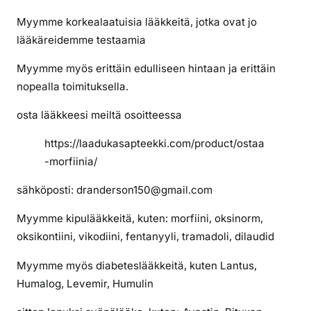
i
Myymme korkealaatuisia lääkkeitä, jotka ovat jo
i
n
lääkäreidemme testaamia
i
Myymme myös erittäin edulliseen hintaan ja erittäin
l
nopealla toimituksella.
ä
h
osta lääkkeesi meiltä osoitteessa
e
l
https://laadukasapteekki.com/product/ostaa
l
-morfiinia/
ä
n
sähköposti: dranderson150@gmail.com
i
Myymme kipulääkkeitä, kuten: morfiini, oksinorm,
oksikontiini, vikodiini, fentanyyli, tramadoli, dilaudid
Myymme myös diabeteslääkkeitä, kuten Lantus,
Humalog, Levemir, Humulin