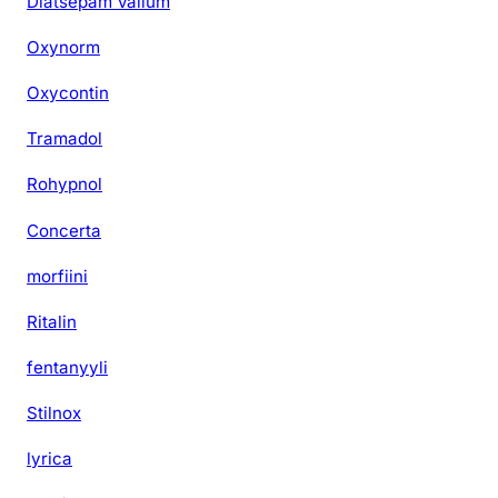
Diatsepam Valium
Oxynorm
Oxycontin
Tramadol
Rohypnol
Concerta
morfiini
Ritalin
fentanyyli
Stilnox
lyrica