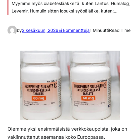
Myymme myös diabeteslääkkeitä, kuten Lantus, Humalog,
Levemir, Humulin sitten lopuksi syöpälääke, kuten;…
a
by
2 kesäkuun, 2026
Ei kommentteja
1 Minuutti
Read Time
r
t
i
k
k
e
l
i
i
n
m
o
r
Olemme yksi ensimmäisistä verkkokaupoista, joka on
f
vakiinnuttanut asemansa koko Euroopassa.