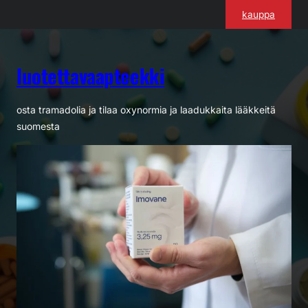
Siirry
kauppa
sisältöön
luotettavaapteekki
osta tramadolia ja tilaa oxynormia ja laadukkaita lääkkeitä
suomesta