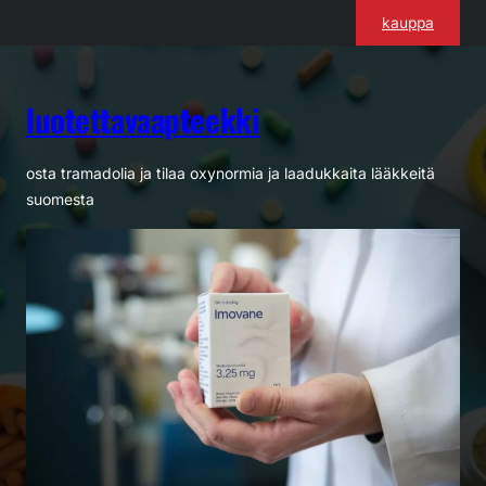
Siirry
kauppa
sisältöön
luotettavaapteekki
osta tramadolia ja tilaa oxynormia ja laadukkaita lääkkeitä
suomesta