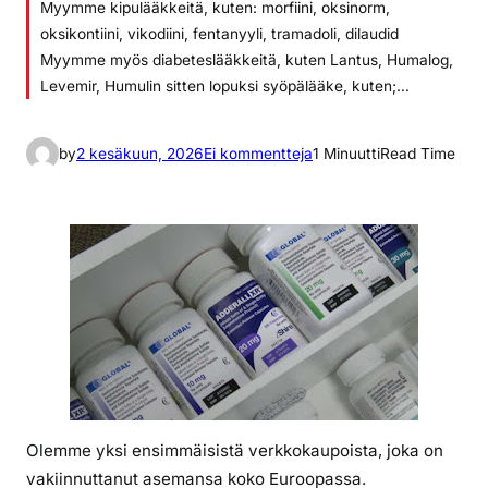
Myymme kipulääkkeitä, kuten: morfiini, oksinorm,
oksikontiini, vikodiini, fentanyyli, tramadoli, dilaudid
Myymme myös diabeteslääkkeitä, kuten Lantus, Humalog,
Levemir, Humulin sitten lopuksi syöpälääke, kuten;…
a
by
2 kesäkuun, 2026
Ei kommentteja
1 Minuutti
Read Time
r
t
i
k
k
e
l
i
i
n
O
Olemme yksi ensimmäisistä verkkokaupoista, joka on
n
vakiinnuttanut asemansa koko Euroopassa.