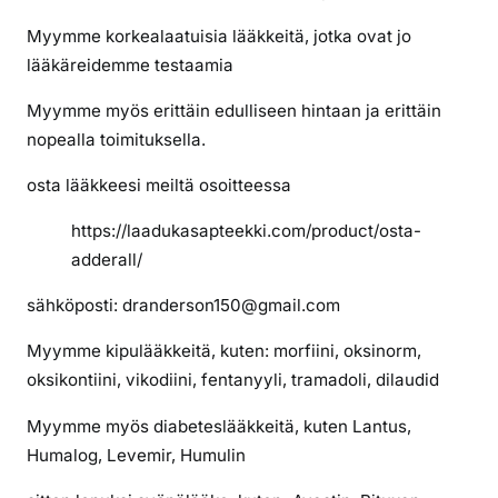
k
o
Myymme korkealaatuisia lääkkeitä, jotka ovat jo
A
lääkäreidemme testaamia
d
Myymme myös erittäin edulliseen hintaan ja erittäin
d
e
nopealla toimituksella.
r
osta lääkkeesi meiltä osoitteessa
a
l
https://laadukasapteekki.com/product/osta-
l
adderall/
i
a
sähköposti: dranderson150@gmail.com
s
Myymme kipulääkkeitä, kuten: morfiini, oksinorm,
a
a
oksikontiini, vikodiini, fentanyyli, tramadoli, dilaudid
t
Myymme myös diabeteslääkkeitä, kuten Lantus,
a
Humalog, Levemir, Humulin
v
i