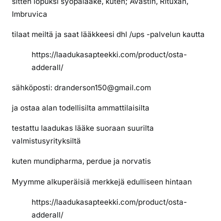
sitten lopuksi syöpälääke, kuten; Avastin, Rituxan,
l
Imbruvica
l
a
tilaat meiltä ja saat lääkkeesi dhl /ups -palvelun kautta
v
e
https://laadukasapteekki.com/product/osta-
r
adderall/
k
sähköposti: dranderson150@gmail.com
o
s
ja ostaa alan todellisilta ammattilaisilta
s
a
testattu laadukas lääke suoraan suurilta
valmistusyrityksiltä
kuten mundipharma, perdue ja norvatis
Myymme alkuperäisiä merkkejä edulliseen hintaan
https://laadukasapteekki.com/product/osta-
adderall/