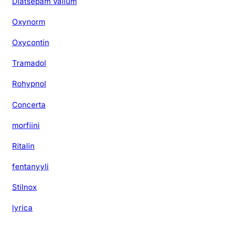
Diatsepam Valium
Oxynorm
Oxycontin
Tramadol
Rohypnol
Concerta
morfiini
Ritalin
fentanyyli
Stilnox
lyrica