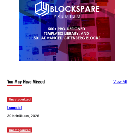
You May Have Missed
View All
Uncategorized
tramadol
30 heinäkuun, 2026
Uncategorized