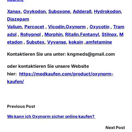
Xanax
,
Oxykodon
,
Suboxone
,
Adderall
,
Hydrokodon
,
Diazepam
Valium
,
Percocet
,
Vicodin
,
Oxynorm
,
Oxycotin
,
Tram
adol
,
Rohypnol
,
Morphin
,
Ritalin
,
Fentanyl
,
Stilnox
,
M
etadon
,
Subutex
,
Vyvanse
,
kokain
,
amfetamine
Kontaktieren Sie uns unter:
kngmeds@gmail.com
oder kontaktieren Sie unsere Website
hier:
https://medkaufen.com/product/oxynorm-
kaufen/
Previous Post
Wo kann ich Oxynorm sicher online kaufen?
Next Post