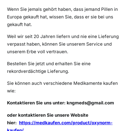
i
Wenn Sie jemals gehört haben, dass jemand Pillen in
n
a
Europa gekauft hat, wissen Sie, dass er sie bei uns
l
gekauft hat.
O
Weil wir seit 20 Jahren liefern und nie eine Lieferung
x
verpasst haben, können Sie unserem Service und
y
unserem Erbe voll vertrauen.
n
o
Bestellen Sie jetzt und erhalten Sie eine
r
rekordverdächtige Lieferung.
m
Sie können auch verschiedene Medikamente kaufen
wie:
Kontaktieren Sie uns unter:
kngmeds@gmail.com
oder kontaktieren Sie unsere Website
hier:
https://medkaufen.com/product/oxynorm-
kaufen/