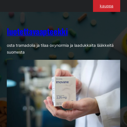
Siirry
kauppa
sisältöön
luotettavaapteekki
osta tramadolia ja tilaa oxynormia ja laadukkaita lääkkeitä
suomesta