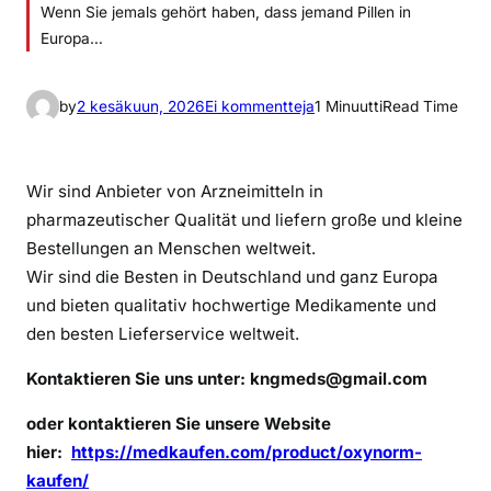
Wenn Sie jemals gehört haben, dass jemand Pillen in
Europa…
a
by
2 kesäkuun, 2026
Ei kommentteja
1 Minuutti
Read Time
r
t
i
Wir sind Anbieter von Arzneimitteln in
k
pharmazeutischer Qualität und liefern große und kleine
k
Bestellungen an Menschen weltweit.
e
Wir sind die Besten in Deutschland und ganz Europa
l
und bieten qualitativ hochwertige Medikamente und
i
den besten Lieferservice weltweit.
i
n
Kontaktieren Sie uns unter:
kngmeds@gmail.com
O
r
oder kontaktieren Sie unsere Website
i
hier:
https://medkaufen.com/product/oxynorm-
g
kaufen/