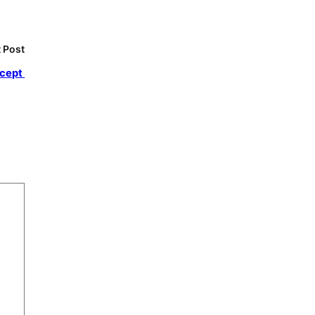
 Post
ecept