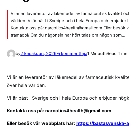
Vi är en leverantör av läkemedel av farmaceutisk kvalitet och 
världen. Vi är bäst i Sverige och i hela Europa och erbjuder
Kontakta oss på: narcotics4health@gmail.com Eller besök 
tramadol/ Om du någonsin har hört talas om någon som…
a
by
2 kesäkuun, 2026
Ei kommentteja
1 Minuutti
Read Time
r
t
i
Vi är en leverantör av läkemedel av farmaceutisk kvalitet
k
över hela världen.
k
e
Vi är bäst i Sverige och i hela Europa och erbjuder hög
l
Kontakta oss på: narcotics4health@gmail.com
i
i
Eller besök vår webbplats här:
https://bastasvenska-
n