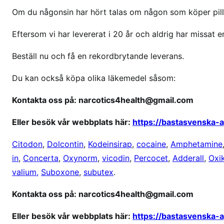
o
Om du någonsin har hört talas om någon som köper pille
r
i
Eftersom vi har levererat i 20 år och aldrig har missat en
g
Beställ nu och få en rekordbrytande leverans.
i
n
Du kan också köpa olika läkemedel såsom:
a
l
Kontakta oss på: narcotics4health@gmail.com
t
r
Eller besök vår webbplats här:
https://bastasvenska-
a
Citodon
,
Dolcontin
,
Kodeinsirap
,
cocaine
,
Amphetamine
m
a
in
,
Concerta
,
Oxynorm
,
vicodin
,
Percocet
,
Adderall
,
Oxi
d
valium,
Suboxone
,
subutex
.
o
Kontakta oss på: narcotics4health@gmail.com
l
Eller besök vår webbplats här:
https://bastasvenska-