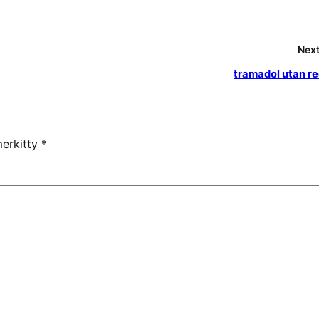
Next
tramadol utan r
merkitty
*