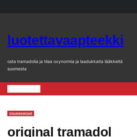
Siirry
sisältöön
luotettavaapteekki
osta tramadolia ja tilaa oxynormia ja laadukkaita lääkkeitä
suomesta
Etusivu
kauppa
Uncategorized
original tramadol