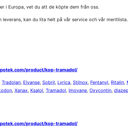
r i Europa, vet du att de köpte dem från oss.
 leverans, kan du lita helt på vår service och vår meritlista.
apotek.com/product/kop-tramadol/
,
Tradolan
,
Elvanse
,
Sobril
,
Lyrica
,
Stilnox
,
Fentanyl
,
Ritalin
,
kodon
,
Xanax
,
Ksalol
,
Tramadol
,
Imovane
,
Oxycontin
,
diaze
apotek.com/product/kop-tramadol/