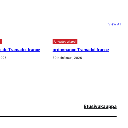
View All
d
Uncategorized
apide Tramadol france
ordonnance Tramadol france
 2026
30 heinäkuun, 2026
Etusivu
kauppa