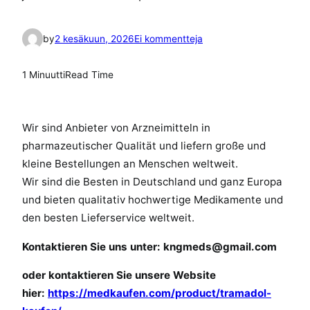
a
by
2 kesäkuun, 2026
Ei kommentteja
r
t
1 Minuutti
Read Time
i
k
k
Wir sind Anbieter von Arzneimitteln in
e
pharmazeutischer Qualität und liefern große und
l
kleine Bestellungen an Menschen weltweit.
i
Wir sind die Besten in Deutschland und ganz Europa
i
und bieten qualitativ hochwertige Medikamente und
n
den besten Lieferservice weltweit.
O
r
Kontaktieren Sie uns unter:
kngmeds@gmail.com
i
g
oder kontaktieren Sie unsere Website
i
hier:
https://medkaufen.com/product/tramadol-
n