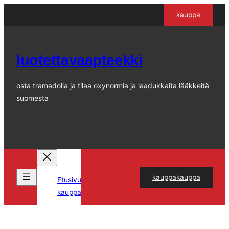
Siirry
kauppa
sisältöön
luotettavaapteekki
osta tramadolia ja tilaa oxynormia ja laadukkaita lääkkeitä
suomesta
kauppakauppa
Etusivu
kauppa