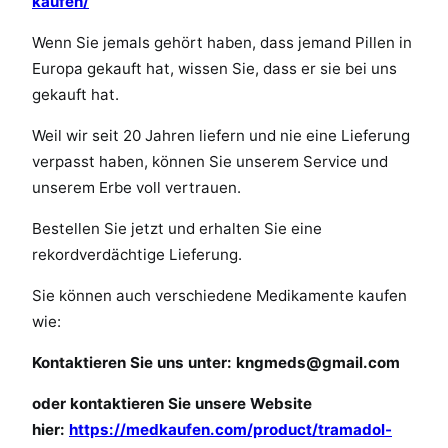
kaufen/
a
l
Wenn Sie jemals gehört haben, dass jemand Pillen in
T
Europa gekauft hat, wissen Sie, dass er sie bei uns
r
gekauft hat.
a
Weil wir seit 20 Jahren liefern und nie eine Lieferung
m
a
verpasst haben, können Sie unserem Service und
d
unserem Erbe voll vertrauen.
o
Bestellen Sie jetzt und erhalten Sie eine
l
rekordverdächtige Lieferung.
Sie können auch verschiedene Medikamente kaufen
wie:
Kontaktieren Sie uns unter:
kngmeds@gmail.com
oder kontaktieren Sie unsere Website
hier:
https://medkaufen.com/product/tramadol-