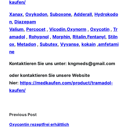
kaufen/
Xanax
,
Oxykodon
,
Suboxone
,
Adderall
,
Hydrokodo
n
,
Diazepam
Valium
,
Percocet
,
Vicodin
,
Oxynorm
,
Oxycotin
,
Tr
amadol
,
Rohypnol
,
Morphin
,
Ritalin
,
Fentanyl
,
Stiln
ox
,
Metadon
,
Subutex
,
Vyvanse
,
kokain
,
amfetami
ne
Kontaktieren Sie uns unter:
kngmeds@gmail.com
oder kontaktieren Sie unsere Website
hier:
https://medkaufen.com/product/tramadol-
kaufen/
Previous Post
Oxycontin rezeptfrei erhältlich