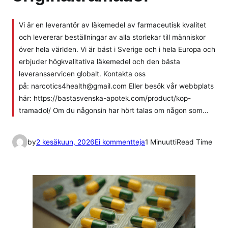
Vi är en leverantör av läkemedel av farmaceutisk kvalitet
och levererar beställningar av alla storlekar till människor
över hela världen. Vi är bäst i Sverige och i hela Europa och
erbjuder högkvalitativa läkemedel och den bästa
leveransservicen globalt. Kontakta oss
på: narcotics4health@gmail.com Eller besök vår webbplats
här: https://bastasvenska-apotek.com/product/kop-
tramadol/ Om du någonsin har hört talas om någon som…
a
by
2 kesäkuun, 2026
Ei kommentteja
1 Minuutti
Read Time
r
t
i
k
k
e
l