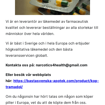
i
i
n
Vi är en leverantör av läkemedel av farmaceutisk
o
kvalitet och levererar beställningar av alla storlekar till
r
människor över hela världen.
i
g
Vi är bäst i Sverige och i hela Europa och erbjuder
i
högkvalitativa läkemedel och den bästa
n
leveransservicen globalt.
a
l
Kontakta oss på: narcotics4health@gmail.com
t
r
Eller besök vår webbplats
a
här:
https://bastasvenska-apotek.com/product/kop-
m
tramadol/
a
d
Om du någonsin har hört talas om någon som köper
o
piller i Europa, vet du att de köpte dem från oss.