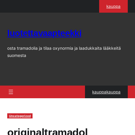
Siirry
kauppa
sisältöön
luotettavaapteekki
osta tramadolia ja tilaa oxynormia ja laadukkaita lääkkeitä
suomesta
kauppakauppa
Uncategorized
originaltramadol