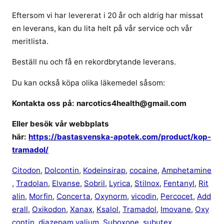
l
Eftersom vi har levererat i 20 år och aldrig har missat
en leverans, kan du lita helt på vår service och vår
meritlista.
Beställ nu och få en rekordbrytande leverans.
Du kan också köpa olika läkemedel såsom:
Kontakta oss på: narcotics4health@gmail.com
Eller besök vår webbplats
här:
https://bastasvenska-apotek.com/product/kop-
tramadol/
Citodon
,
Dolcontin
,
Kodeinsirap
,
cocaine
,
Amphetamine
,
Tradolan
,
Elvanse
,
Sobril
,
Lyrica
,
Stilnox
,
Fentanyl
,
Rit
alin
,
Morfin
,
Concerta
,
Oxynorm
,
vicodin
,
Percocet
,
Add
erall
,
Oxikodon
,
Xanax
,
Ksalol
,
Tramadol
,
Imovane
,
Oxy
contin
,
diazepam valium,
Suboxone
,
subutex
.