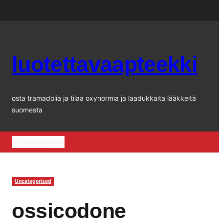
Siirry
sisältöön
luotettavaapteekki
osta tramadolia ja tilaa oxynormia ja laadukkaita lääkkeitä
suomesta
Etusivu
kauppa
Uncategorized
ossicodone