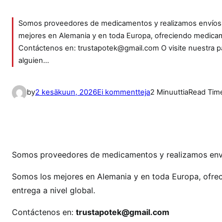
Somos proveedores de medicamentos y realizamos envíos d
mejores en Alemania y en toda Europa, ofreciendo medicamen
Contáctenos en: trustapotek@gmail.com O visite nuestra pá
alguien…
a
by
2 kesäkuun, 2026
Ei kommentteja
2 Minuuttia
Read Tim
r
t
i
k
k
Somos proveedores de medicamentos y realizamos envío
e
Somos los mejores en Alemania y en toda Europa, ofrec
l
entrega a nivel global.
i
i
Contáctenos en:
trustapotek@gmail.com
n