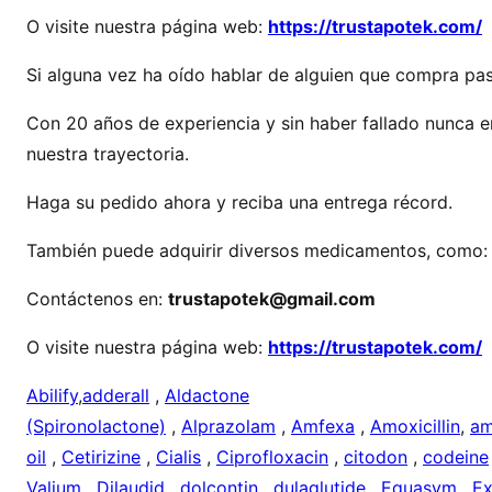
o
O visite nuestra página web:
https://trustapotek.com/
s
s
Si alguna vez ha oído hablar de alguien que compra pa
i
Con 20 años de experiencia y sin haber fallado nunca e
c
o
nuestra trayectoria.
d
Haga su pedido ahora y reciba una entrega récord.
o
n
También puede adquirir diversos medicamentos, como:
e
Contáctenos en:
trustapotek@gmail.com
O visite nuestra página web:
https://trustapotek.com/
Abilify
,
adderall
,
Aldactone
(Spironolactone)
,
Alprazolam
,
Amfexa
,
Amoxicillin
,
am
oil
,
Cetirizine
,
Cialis
,
Ciprofloxacin
,
citodon
,
codeine
Valium
,
Dilaudid
,
dolcontin
,
dulaglutide
,
Equasym
,
Ex