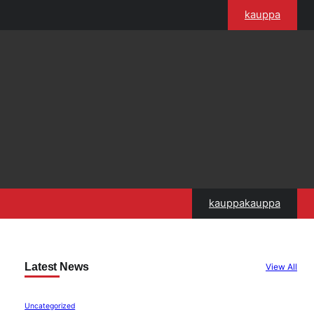
kauppa
kauppakauppa
Latest News
View All
Uncategorized