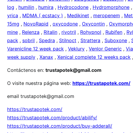
log
,
humilin
,
humira
,
Hydrocodone
,
Hydromorphone
yrica
,
MDMA ( ecstacy )
,
Medikinet
,
meropenem
,
Met
15mg
,
NovoRapid
,
oxycodone
,
Oxycontin
,
Oxymorph
mine
,
Relenza
,
Ritalin
,
rivotril
,
Rohypnol
,
Rubifen
,
Ry
pack
,
sobril
,
Spedra
,
Stilnoct
,
Strattera
,
Suboxone
,
Varenicline 12 week pack
,
Veklury
,
Venlor Generic
,
Vi
week supply
,
Xanax
,
Xenical complete 12 weeks pack
Contáctenos en:
trustapotek@gmail.com
O visite nuestra página web:
https://trustapotek.com/
email trustapotek@gmail.com
https://trustapotek.com/
https://trustapotek.com/product/abilify/
https://trustapotek.com/product/buy-adderall/