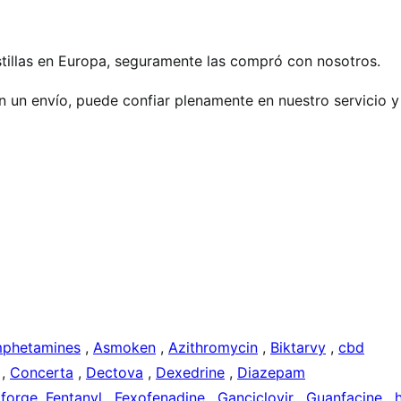
stillas en Europa, seguramente las compró con nosotros.
n un envío, puede confiar plenamente en nuestro servicio y
phetamines
,
Asmoken
,
Azithromycin
,
Biktarvy
,
cbd
,
Concerta
,
Dectova
,
Dexedrine
,
Diazepam
forge
,
Fentanyl
,
Fexofenadine
,
Ganciclovir
,
Guanfacine
,