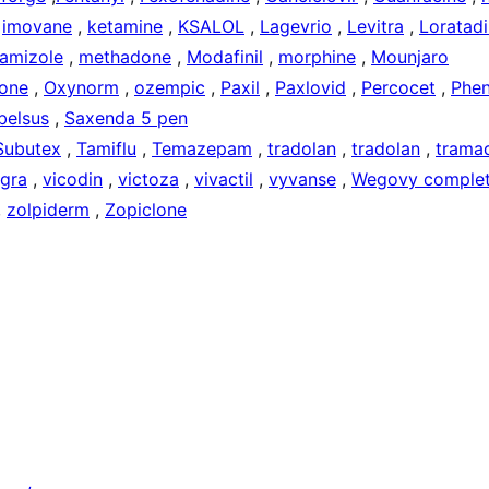
,
imovane
,
ketamine
,
KSALOL
,
Lagevrio
,
Levitra
,
Loratad
amizole
,
methadone
,
Modafinil
,
morphine
,
Mounjaro
one
,
Oxynorm
,
ozempic
,
Paxil
,
Paxlovid
,
Percocet
,
Phen
belsus
,
Saxenda 5 pen
Subutex
,
Tamiflu
,
Temazepam
,
tradolan
,
tradolan
,
trama
agra
,
vicodin
,
victoza
,
vivactil
,
vyvanse
,
Wegovy complet
,
zolpiderm
,
Zopiclone