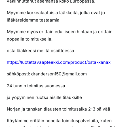
vakiinnuttanut asemansa koko Euroopassa.
s
t
Myymme korkealaatuisia lääkkeitä, jotka ovat jo
a
lääkäreidemme testaamia
k
o
Myymme myös erittäin edulliseen hintaan ja erittäin
k
nopealla toimituksella.
a
i
osta lääkkeesi meiltä osoitteessa
i
https://luotettavaapteekki.com/product/osta-xanax
n
i
sähköposti: dranderson150@gmail.com
a
s
24 tunnin toimitus suomessa
u
o
ja yöpyminen ruotsalaisille tilauksille
m
Norjan ja tanskan tilausten toimitusaika 2-3 päivää
e
s
Käytämme erittäin nopeita toimituspalveluita, kuten
t