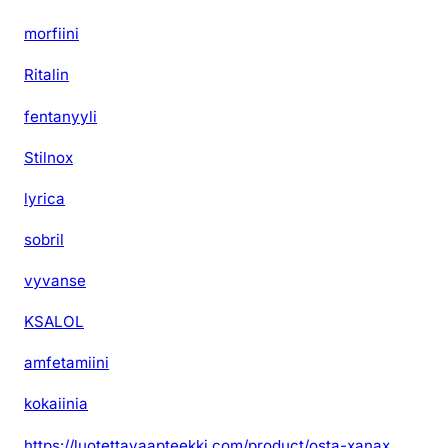
morfiini
Ritalin
fentanyyli
Stilnox
lyrica
sobril
vyvanse
KSALOL
amfetamiini
kokaiinia
https://luotettavaapteekki.com/product/osta-xanax