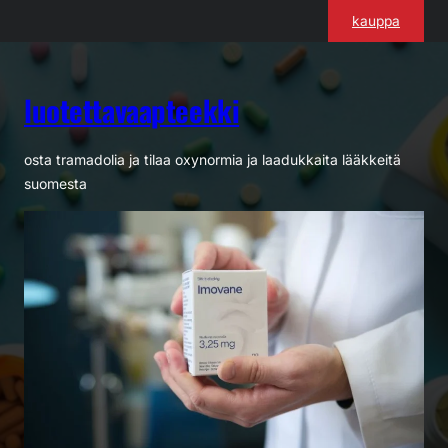
Siirry
kauppa
sisältöön
luotettavaapteekki
osta tramadolia ja tilaa oxynormia ja laadukkaita lääkkeitä
suomesta