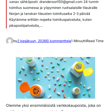
xanax sähköposti: dranderson150@gmail.com 24 tunnin
toimitus suomessa ja yöpyminen ruotsalaisille tilauksille
Norjan ja tanskan tilausten toimitusaika 2-3 päivää
Käytämme erittäin nopeita toimituspalveluita, kuten
pikapostipalveluita,…
a
by
2 kesäkuun, 2026
Ei kommentteja
1 Minuutti
Read Time
r
t
i
k
k
e
l
i
i
n
Olemme yksi ensimmäisistä verkkokaupoista, joka on
o