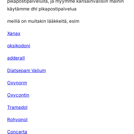
pikapostipalveluita, ja myymme kansainvälisiin maihin
a
käytämme dhl pikapostipalvelua
i
l
meillä on muitakin lääkkeitä, esim
m
a
Xanax
n
oksikodoni
r
e
adderall
s
e
Diatsepam Valium
p
Oxynorm
t
i
Oxycontin
ä
Tramadol
Rohypnol
Concerta