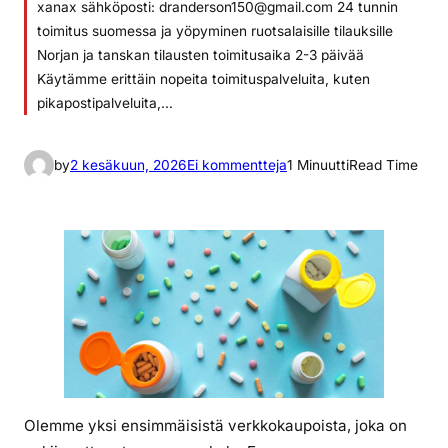
xanax sähköposti: dranderson150@gmail.com 24 tunnin
toimitus suomessa ja yöpyminen ruotsalaisille tilauksille
Norjan ja tanskan tilausten toimitusaika 2-3 päivää
Käytämme erittäin nopeita toimituspalveluita, kuten
pikapostipalveluita,…
a
by
2 kesäkuun, 2026
Ei kommentteja
1 Minuutti
Read Time
r
t
i
k
k
e
l
i
i
n
Olemme yksi ensimmäisistä verkkokaupoista, joka on
o