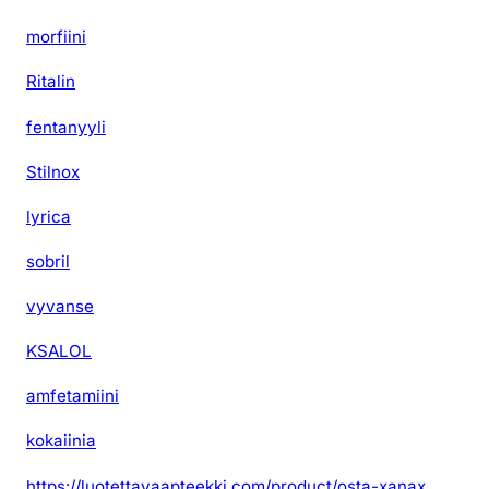
morfiini
Ritalin
fentanyyli
Stilnox
lyrica
sobril
vyvanse
KSALOL
amfetamiini
kokaiinia
https://luotettavaapteekki.com/product/osta-xanax