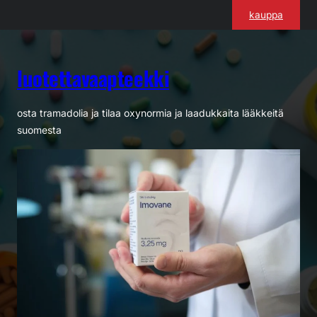
Siirry
kauppa
sisältöön
luotettavaapteekki
osta tramadolia ja tilaa oxynormia ja laadukkaita lääkkeitä
suomesta