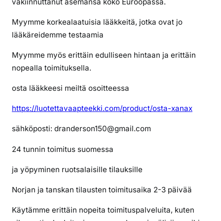
vakiinnuttanut asemansa koko Euroopassa.
s
t
Myymme korkealaatuisia lääkkeitä, jotka ovat jo
a
lääkäreidemme testaamia
K
S
Myymme myös erittäin edulliseen hintaan ja erittäin
A
nopealla toimituksella.
L
O
osta lääkkeesi meiltä osoitteessa
L
https://luotettavaapteekki.com/product/osta-xanax
s
u
sähköposti: dranderson150@gmail.com
o
m
24 tunnin toimitus suomessa
e
s
ja yöpyminen ruotsalaisille tilauksille
t
Norjan ja tanskan tilausten toimitusaika 2-3 päivää
a
i
Käytämme erittäin nopeita toimituspalveluita, kuten
l