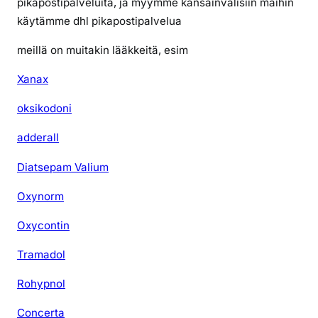
pikapostipalveluita, ja myymme kansainvälisiin maihin
m
käytämme dhl pikapostipalvelua
a
n
meillä on muitakin lääkkeitä, esim
r
e
Xanax
s
oksikodoni
e
p
adderall
t
i
Diatsepam Valium
ä
Oxynorm
Oxycontin
Tramadol
Rohypnol
Concerta