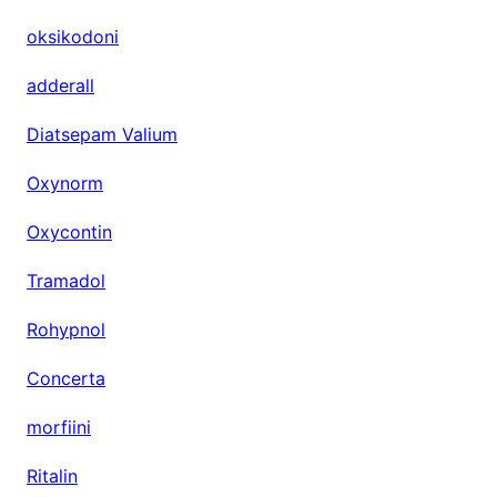
oksikodoni
adderall
Diatsepam Valium
Oxynorm
Oxycontin
Tramadol
Rohypnol
Concerta
morfiini
Ritalin