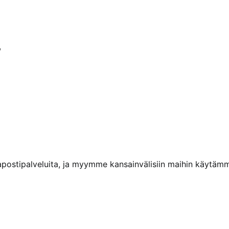
/
kapostipalveluita, ja myymme kansainvälisiin maihin käytäm