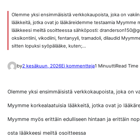
Olemme yksi ensimmäisistä verkkokaupoista, joka on vaki
lääkkeitä, jotka ovat jo lääkäreidemme testaamia Myymme myös
lääkkeesi meiltä osoitteessa sähköposti: dranderson150@gm
oksikontiini, vikodiini, fentanyyli, tramadoli, dilaudid My
sitten lopuksi syöpälääke, kuten;…
a
by
2 kesäkuun, 2026
Ei kommentteja
1 Minuutti
Read Time
r
t
i
Olemme yksi ensimmäisistä verkkokaupoista, joka on v
k
k
Myymme korkealaatuisia lääkkeitä, jotka ovat jo lääkä
e
Myymme myös erittäin edulliseen hintaan ja erittäin nope
l
i
osta lääkkeesi meiltä osoitteessa
i