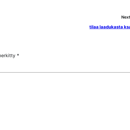
Next
tilaa laadukasta ks
merkitty
*