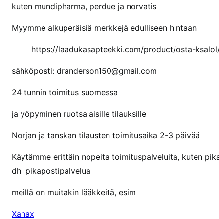
kuten mundipharma, perdue ja norvatis
s
s
Myymme alkuperäisiä merkkejä edulliseen hintaan
a
https://laadukasapteekki.com/product/osta-ksalol
sähköposti: dranderson150@gmail.com
24 tunnin toimitus suomessa
ja yöpyminen ruotsalaisille tilauksille
Norjan ja tanskan tilausten toimitusaika 2-3 päivää
Käytämme erittäin nopeita toimituspalveluita, kuten pi
dhl pikapostipalvelua
meillä on muitakin lääkkeitä, esim
Xanax