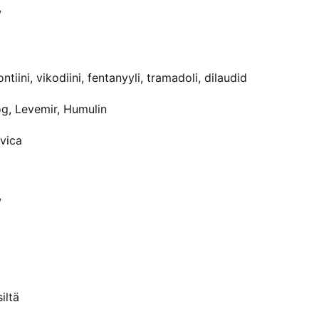
/
iini, vikodiini, fentanyyli, tramadoli, dilaudid
g, Levemir, Humulin
uvica
/
iltä