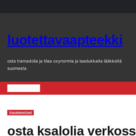
Siirry
sisältöön
luotettavaapteekki
osta tramadolia ja tilaa oxynormia ja laadukkaita lääkkeitä
suomesta
Etusivu
kauppa
Uncategorized
osta ksalolia verkos