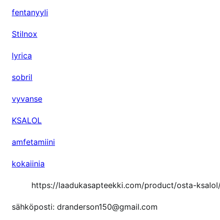
fentanyyli
Stilnox
lyrica
sobril
vyvanse
KSALOL
amfetamiini
kokaiinia
https://laadukasapteekki.com/product/osta-ksalol
sähköposti: dranderson150@gmail.com