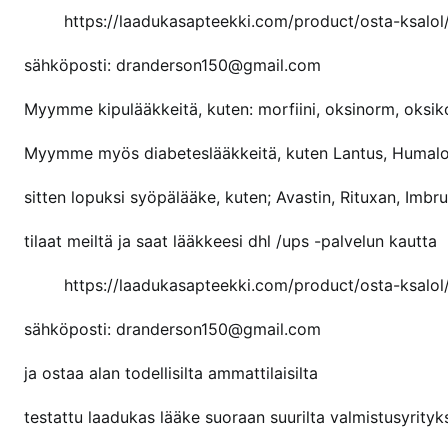
n
https://laadukasapteekki.com/product/osta-ksalol
o
s
sähköposti: dranderson150@gmail.com
t
Myymme kipulääkkeitä, kuten: morfiini, oksinorm, oksikont
a
k
Myymme myös diabeteslääkkeitä, kuten Lantus, Humalo
s
a
sitten lopuksi syöpälääke, kuten; Avastin, Rituxan, Imbr
l
o
tilaat meiltä ja saat lääkkeesi dhl /ups -palvelun kautta
l
https://laadukasapteekki.com/product/osta-ksalol
i
a
sähköposti: dranderson150@gmail.com
v
e
ja ostaa alan todellisilta ammattilaisilta
r
k
testattu laadukas lääke suoraan suurilta valmistusyrityks
o