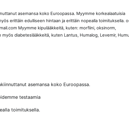
innuttanut asemansa koko Euroopassa. Myymme korkealaatuisia
 erittäin edulliseen hintaan ja erittäin nopealla toimituksella. o
ail.com Myymme kipulääkkeitä, kuten: morfiini, oksinorm,
ymme myös diabeteslääkkeitä, kuten Lantus, Humalog, Levemir, Humu
akiinnuttanut asemansa koko Euroopassa.
reidemme testaamia
alla toimituksella.