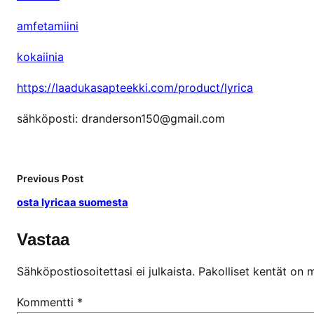
amfetamiini
kokaiinia
https://laadukasapteekki.com/product/lyrica
sähköposti: dranderson150@gmail.com
Previous Post
osta lyricaa suomesta
Vastaa
Sähköpostiosoitettasi ei julkaista.
Pakolliset kentät on 
Kommentti
*