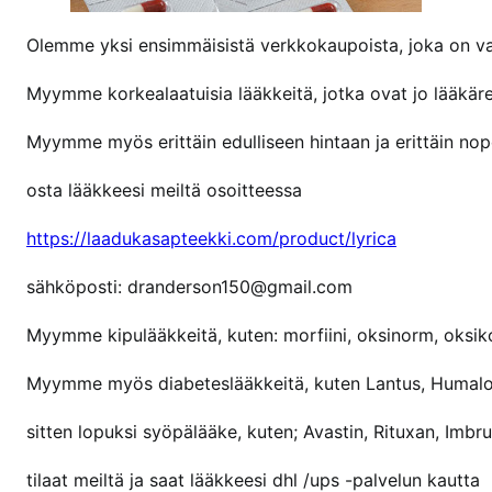
n
o
Olemme yksi ensimmäisistä verkkokaupoista, joka on v
s
Myymme korkealaatuisia lääkkeitä, jotka ovat jo lääkä
t
a
Myymme myös erittäin edulliseen hintaan ja erittäin nope
l
y
osta lääkkeesi meiltä osoitteessa
r
i
https://laadukasapteekki.com/product/lyrica
c
sähköposti: dranderson150@gmail.com
a
a
Myymme kipulääkkeitä, kuten: morfiini, oksinorm, oksikont
v
e
Myymme myös diabeteslääkkeitä, kuten Lantus, Humalo
r
k
sitten lopuksi syöpälääke, kuten; Avastin, Rituxan, Imbr
o
tilaat meiltä ja saat lääkkeesi dhl /ups -palvelun kautta
s