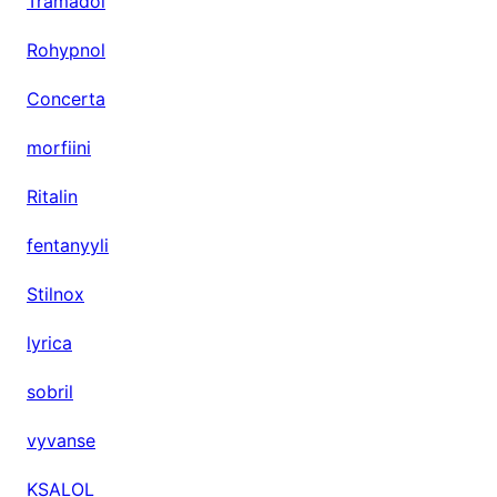
Tramadol
Rohypnol
Concerta
morfiini
Ritalin
fentanyyli
Stilnox
lyrica
sobril
vyvanse
KSALOL