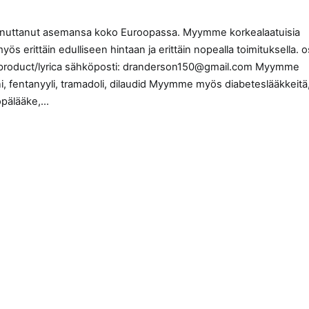
innuttanut asemansa koko Euroopassa. Myymme korkealaatuisia
 erittäin edulliseen hintaan ja erittäin nopealla toimituksella. o
om/product/lyrica sähköposti: dranderson150@gmail.com Myymme
iini, fentanyyli, tramadoli, dilaudid Myymme myös diabeteslääkkeitä
öpälääke,…