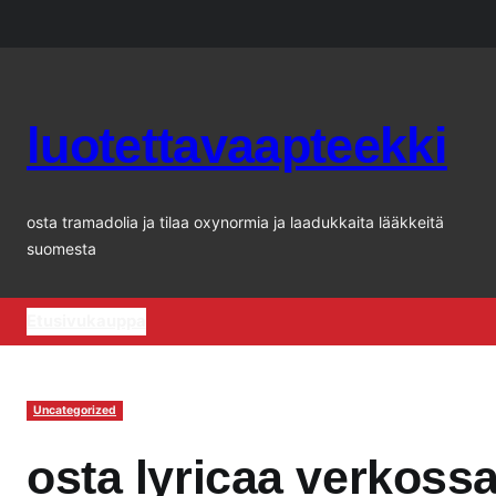
Siirry
sisältöön
luotettavaapteekki
osta tramadolia ja tilaa oxynormia ja laadukkaita lääkkeitä
suomesta
Etusivu
kauppa
Uncategorized
osta lyricaa verkoss