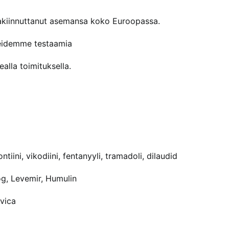
akiinnuttanut asemansa koko Euroopassa.
reidemme testaamia
alla toimituksella.
iini, vikodiini, fentanyyli, tramadoli, dilaudid
g, Levemir, Humulin
uvica