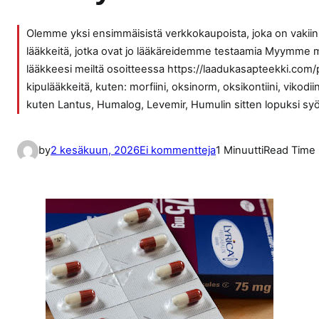
Olemme yksi ensimmäisistä verkkokaupoista, joka on vaki
lääkkeitä, jotka ovat jo lääkäreidemme testaamia Myymme myös
lääkkeesi meiltä osoitteessa https://laadukasapteekki.c
kipulääkkeitä, kuten: morfiini, oksinorm, oksikontiini, vikod
kuten Lantus, Humalog, Levemir, Humulin sitten lopuksi sy
a
by
2 kesäkuun, 2026
Ei kommentteja
1 Minuutti
Read Time
r
t
i
k
k
e
l
i
i