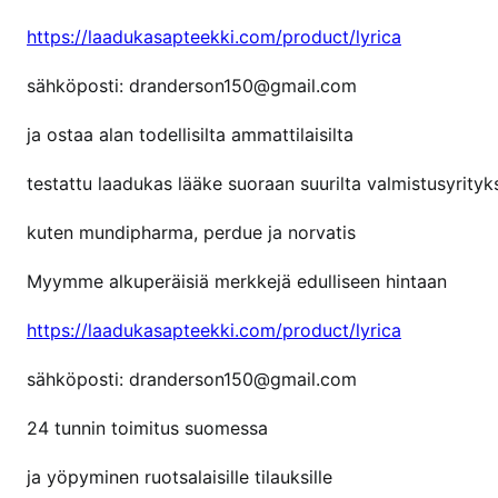
s
https://laadukasapteekki.com/product/lyrica
a
sähköposti: dranderson150@gmail.com
ja ostaa alan todellisilta ammattilaisilta
testattu laadukas lääke suoraan suurilta valmistusyrityks
kuten mundipharma, perdue ja norvatis
Myymme alkuperäisiä merkkejä edulliseen hintaan
https://laadukasapteekki.com/product/lyrica
sähköposti: dranderson150@gmail.com
24 tunnin toimitus suomessa
ja yöpyminen ruotsalaisille tilauksille