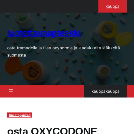
Siirry
kauppa
sisältöön
luotettavaapteekki
osta tramadolia ja tilaa oxynormia ja laadukkaita lääkkeitä
suomesta
kauppakauppa
Uncategorized
osta OXYCODONE