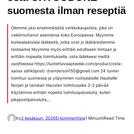
suomesta ilman reseptiä
Olemme yksi ensimmäisistä verkkokaupoista, joka on
vakiinnuttanut asemansa koko Euroopassa. Myymme
korkealaatuisia lääkkeitä, jotka ovat jo lääkäreidemme
testaamia Myymme myös erittäin edulliseen hintaan ja
erittäin nopealla toimituksella. osta lääkkeesi meiltä
osoitteessa https://luotettavaapteekki.com/product/osta-
xanax sähköposti: dranderson150@gmail.com 24 tunnin
toimitus suomessa ja yöpyminen ruotsalaisille tilauksille
Norjan ja tanskan tilausten toimitusaika 2-3 päivää
Käytämme erittäin nopeita toimituspalveluita, kuten
pikapostipalveluita,…
a
by
2 kesäkuun, 2026
Ei kommentteja
1 Minuutti
Read Time
r
t