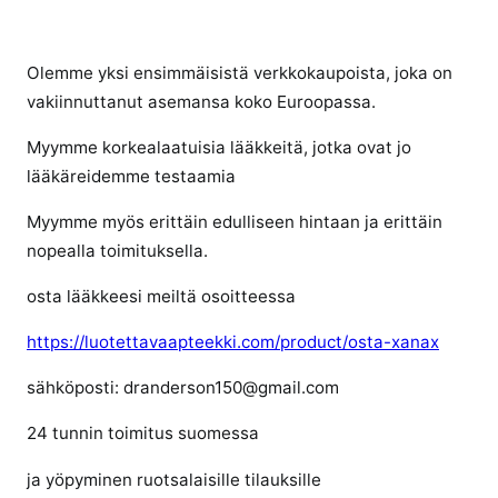
i
k
Olemme yksi ensimmäisistä verkkokaupoista, joka on
k
vakiinnuttanut asemansa koko Euroopassa.
e
l
Myymme korkealaatuisia lääkkeitä, jotka ovat jo
i
lääkäreidemme testaamia
i
n
Myymme myös erittäin edulliseen hintaan ja erittäin
o
nopealla toimituksella.
s
t
osta lääkkeesi meiltä osoitteessa
a
O
https://luotettavaapteekki.com/product/osta-xanax
X
sähköposti: dranderson150@gmail.com
Y
C
24 tunnin toimitus suomessa
O
D
ja yöpyminen ruotsalaisille tilauksille