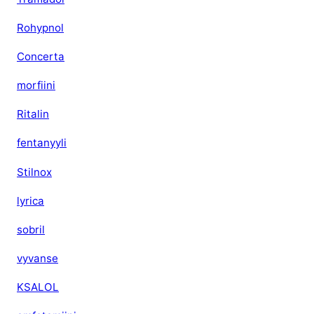
e
p
Rohypnol
t
Concerta
i
ä
morfiini
Ritalin
fentanyyli
Stilnox
lyrica
sobril
vyvanse
KSALOL