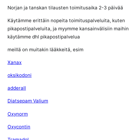
O
Norjan ja tanskan tilausten toimitusaika 2-3 päivää
N
E
Käytämme erittäin nopeita toimituspalveluita, kuten
s
pikapostipalveluita, ja myymme kansainvälisiin maihin
u
käytämme dhl pikapostipalvelua
o
m
meillä on muitakin lääkkeitä, esim
e
s
Xanax
t
oksikodoni
a
i
adderall
l
m
Diatsepam Valium
a
n
Oxynorm
r
Oxycontin
e
s
Tramadol