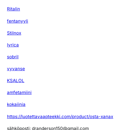
Ritalin
fentanyyli
Stilnox
lyrica
sobril
vyvanse
KSALOL
amfetamiini
kokaiinia
https://luotettavaapteekki.com/product/osta-xanax
sähköposti: dranderson150@gmail.com