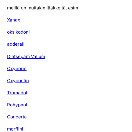
meillä on muitakin lääkkeitä, esim
Xanax
oksikodoni
adderall
Diatsepam Valium
Oxynorm
Oxycontin
Tramadol
Rohypnol
Concerta
morfiini