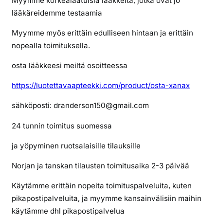
Myymme korkealaatuisia lääkkeitä, jotka ovat jo
a
lääkäreidemme testaamia
O
X
Myymme myös erittäin edulliseen hintaan ja erittäin
Y
nopealla toimituksella.
C
O
osta lääkkeesi meiltä osoitteessa
D
https://luotettavaapteekki.com/product/osta-xanax
O
N
sähköposti: dranderson150@gmail.com
E
v
24 tunnin toimitus suomessa
e
r
ja yöpyminen ruotsalaisille tilauksille
k
Norjan ja tanskan tilausten toimitusaika 2-3 päivää
o
s
Käytämme erittäin nopeita toimituspalveluita, kuten
t
pikapostipalveluita, ja myymme kansainvälisiin maihin
a
käytämme dhl pikapostipalvelua