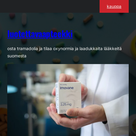
Siirry
kauppa
sisältöön
luotettavaapteekki
osta tramadolia ja tilaa oxynormia ja laadukkaita lääkkeitä
suomesta