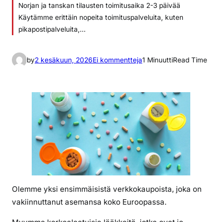
Norjan ja tanskan tilausten toimitusaika 2-3 päivää
Käytämme erittäin nopeita toimituspalveluita, kuten
pikapostipalveluita,…
a
by
2 kesäkuun, 2026
Ei kommentteja
1 Minuutti
Read Time
r
t
i
k
k
e
l
i
i
n
Olemme yksi ensimmäisistä verkkokaupoista, joka on
o
vakiinnuttanut asemansa koko Euroopassa.
s
t