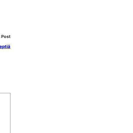
 Post
eptiä