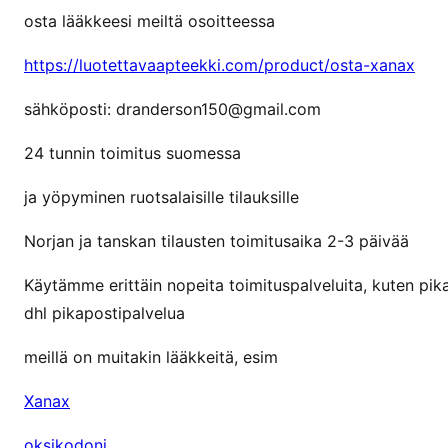
n
osta lääkkeesi meiltä osoitteessa
o
s
https://luotettavaapteekki.com/product/osta-xanax
t
sähköposti: dranderson150@gmail.com
a
T
24 tunnin toimitus suomessa
r
a
ja yöpyminen ruotsalaisille tilauksille
m
a
Norjan ja tanskan tilausten toimitusaika 2-3 päivää
d
Käytämme erittäin nopeita toimituspalveluita, kuten pi
o
dhl pikapostipalvelua
l
i
meillä on muitakin lääkkeitä, esim
a
s
Xanax
u
o
oksikodoni