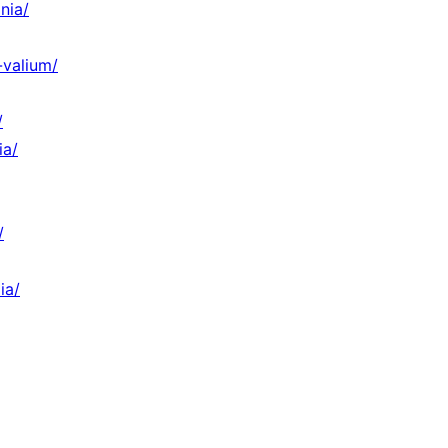
nia/
-valium/
/
ia/
/
ia/