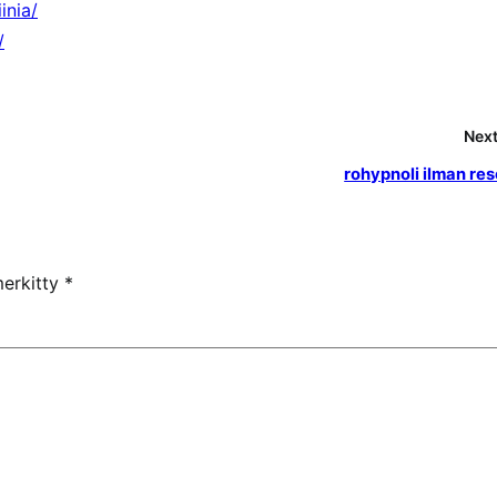
inia/
/
Next
rohypnoli ilman res
merkitty
*