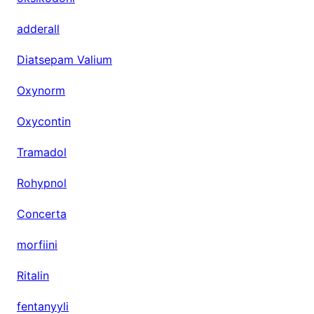
m
e
adderall
s
Diatsepam Valium
t
a
Oxynorm
Oxycontin
Tramadol
Rohypnol
Concerta
morfiini
Ritalin
fentanyyli