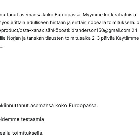
innuttanut asemansa koko Euroopassa. Myymme korkealaatuisia
 erittäin edulliseen hintaan ja erittäin nopealla toimituksella. o
com/product/osta-xanax sähköposti: dranderson150@gmail.com 24
ille Norjan ja tanskan tilausten toimitusaika 2-3 päivää Käytämme
,…
akiinnuttanut asemansa koko Euroopassa.
reidemme testaamia
alla toimituksella.