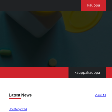
kauppa
kauppakauppa
Latest News
View All
Uncategorized