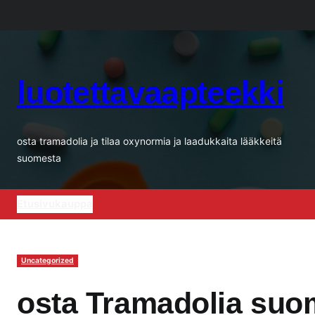
Siirry
sisältöön
luotettavaapteekki
osta tramadolia ja tilaa oxynormia ja laadukkaita lääkkeitä
suomesta
Etusivu
kauppa
Uncategorized
osta Tramadolia suo