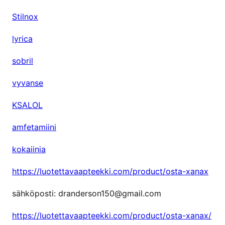
Stilnox
lyrica
sobril
vyvanse
KSALOL
amfetamiini
kokaiinia
https://luotettavaapteekki.com/product/osta-xanax
sähköposti: dranderson150@gmail.com
https://luotettavaapteekki.com/product/osta-xanax/