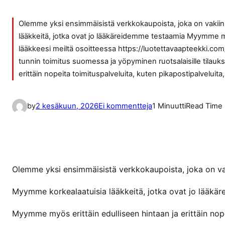
Olemme yksi ensimmäisistä verkkokaupoista, joka on vaki
lääkkeitä, jotka ovat jo lääkäreidemme testaamia Myymme myös
lääkkeesi meiltä osoitteessa https://luotettavaapteekki.
tunnin toimitus suomessa ja yöpyminen ruotsalaisille tilauks
erittäin nopeita toimituspalveluita, kuten pikapostipalveluita
a
by
2 kesäkuun, 2026
Ei kommentteja
1 Minuutti
Read Time
r
t
i
k
k
Olemme yksi ensimmäisistä verkkokaupoista, joka on v
e
Myymme korkealaatuisia lääkkeitä, jotka ovat jo lääkä
l
i
Myymme myös erittäin edulliseen hintaan ja erittäin nope
i