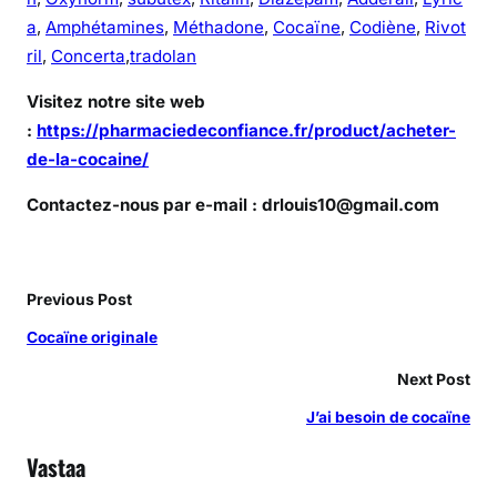
a
,
Amphétamines
,
Méthadone
,
Cocaïne
,
Codiène
,
Rivot
ril
,
Concerta
,
tradolan
Visitez notre site web
:
https://pharmaciedeconfiance.fr/product/acheter-
de-la-cocaine/
Contactez-nous par e-mail : drlouis10@gmail.com
Previous Post
Cocaïne originale
Next Post
J’ai besoin de cocaïne
Vastaa