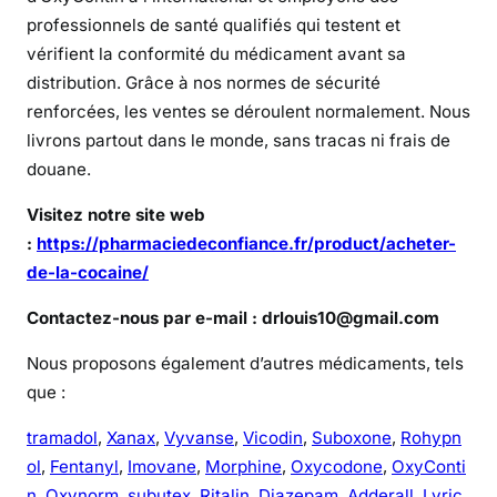
i
professionnels de santé qualifiés qui testent et
t
vérifient la conformité du médicament avant sa
é
distribution. Grâce à nos normes de sécurité
e
renforcées, les ventes se déroulent normalement. Nous
n
livrons partout dans le monde, sans tracas ni frais de
l
douane.
i
g
Visitez notre site web
n
:
https://pharmaciedeconfiance.fr/product/acheter-
e
de-la-cocaine/
?
Contactez-nous par e-mail : drlouis10@gmail.com
Nous proposons également d’autres médicaments, tels
que :
tramadol
,
Xanax
,
Vyvanse
,
Vicodin
,
Suboxone
,
Rohypn
ol
,
Fentanyl
,
Imovane
,
Morphine
,
Oxycodone
,
OxyConti
n
,
Oxynorm
,
subutex
,
Ritalin
,
Diazepam
,
Adderall
,
Lyric