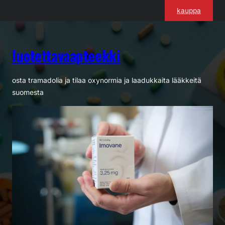
Siirry
kauppa
sisältöön
luotettavaapteekki
osta tramadolia ja tilaa oxynormia ja laadukkaita lääkkeitä
suomesta