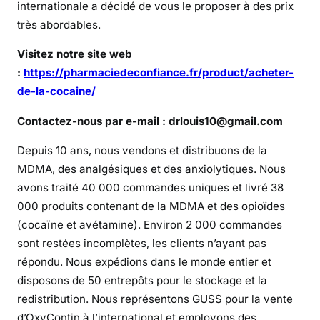
internationale a décidé de vous le proposer à des prix
c
o
très abordables.
c
Visitez notre site web
a
:
https://pharmaciedeconfiance.fr/product/acheter-
ï
de-la-cocaine/
n
e
Contactez-nous par e-mail : drlouis10@gmail.com
e
n
Depuis 10 ans, nous vendons et distribuons de la
t
MDMA, des analgésiques et des anxiolytiques. Nous
o
avons traité 40 000 commandes uniques et livré 38
u
000 produits contenant de la MDMA et des opioïdes
t
(cocaïne et avétamine). Environ 2 000 commandes
e
sont restées incomplètes, les clients n’ayant pas
s
répondu. Nous expédions dans le monde entier et
é
disposons de 50 entrepôts pour le stockage et la
c
u
redistribution. Nous représentons GUSS pour la vente
r
d’OxyContin à l’international et employons des