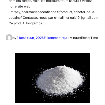
derniers temps. Voici les meilleurs fournisseurs : Visitez
notre site web
: https://pharmaciedeconfiance.fr/product/acheter-de-la-
cocaine/ Contactez-nous par e-mail : drlouis10@gmail.com
Ce produit, longtemps…
a
by
2 kesäkuun, 2026
Ei kommentteja
1 Minuutti
Read Time
r
t
i
k
k
e
l
i
i
n
O
ù