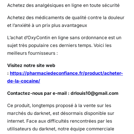
Achetez des analgésiques en ligne en toute sécurité
p
u
Achetez des médicaments de qualité contre la douleur
i
et l’anxiété à un prix plus avantageux
s
-
L’achat d’OxyContin en ligne sans ordonnance est un
j
sujet très populaire ces derniers temps. Voici les
e
meilleurs fournisseurs :
a
c
Visitez notre site web
h
:
https://pharmaciedeconfiance.fr/product/acheter-
e
de-la-cocaine/
t
Contactez-nous par e-mail : drlouis10@gmail.com
e
r
Ce produit, longtemps proposé à la vente sur les
d
marchés du darknet, est désormais disponible sur
e
internet. Face aux difficultés rencontrées par les
l
utilisateurs du darknet, notre équipe commerciale
a