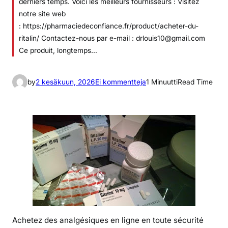
derniers temps. Voici les meilleurs fournisseurs : Visitez
notre site web
: https://pharmaciedeconfiance.fr/product/acheter-du-
ritalin/ Contactez-nous par e-mail : drlouis10@gmail.com
Ce produit, longtemps…
a
by
2 kesäkuun, 2026
Ei kommentteja
1 Minuutti
Read Time
r
t
i
k
k
e
l
i
i
n
O
Achetez des analgésiques en ligne en toute sécurité
ù