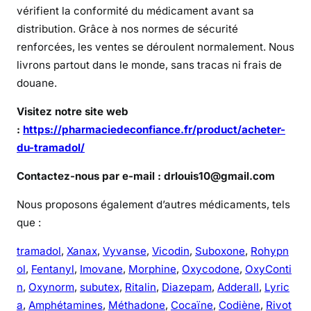
vérifient la conformité du médicament avant sa
r
distribution. Grâce à nos normes de sécurité
i
t
renforcées, les ventes se déroulent normalement. Nous
é
livrons partout dans le monde, sans tracas ni frais de
e
douane.
n
Visitez notre site web
l
i
:
https://pharmaciedeconfiance.fr/product/acheter-
g
du-tramadol/
n
Contactez-nous par e-mail : drlouis10@gmail.com
e
Nous proposons également d’autres médicaments, tels
?
que :
tramadol
,
Xanax
,
Vyvanse
,
Vicodin
,
Suboxone
,
Rohypn
ol
,
Fentanyl
,
Imovane
,
Morphine
,
Oxycodone
,
OxyConti
n
,
Oxynorm
,
subutex
,
Ritalin
,
Diazepam
,
Adderall
,
Lyric
a
,
Amphétamines
,
Méthadone
,
Cocaïne
,
Codiène
,
Rivot