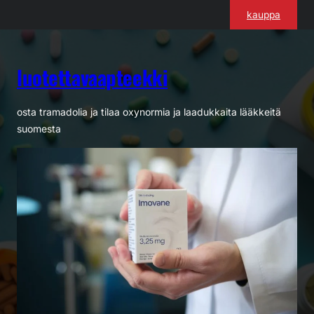
Siirry
kauppa
sisältöön
luotettavaapteekki
osta tramadolia ja tilaa oxynormia ja laadukkaita lääkkeitä
suomesta