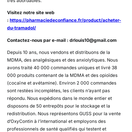
très abordables.
R
i
Visitez notre site web
t
:
https://pharmaciedeconfiance.fr/product/acheter-
a
du-tramadol/
l
i
Contactez-nous par e-mail : drlouis10@gmail.com
n
Depuis 10 ans, nous vendons et distribuons de la
e
e
MDMA, des analgésiques et des anxiolytiques. Nous
n
avons traité 40 000 commandes uniques et livré 38
t
000 produits contenant de la MDMA et des opioïdes
o
(cocaïne et avétamine). Environ 2 000 commandes
u
sont restées incomplètes, les clients n’ayant pas
t
répondu. Nous expédions dans le monde entier et
e
disposons de 50 entrepôts pour le stockage et la
s
redistribution. Nous représentons GUSS pour la vente
é
d’OxyContin à l’international et employons des
c
professionnels de santé qualifiés qui testent et
u