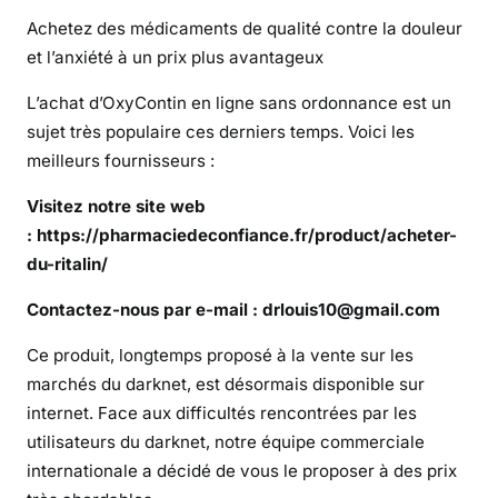
p
Achetez des médicaments de qualité contre la douleur
u
et l’anxiété à un prix plus avantageux
i
L’achat d’OxyContin en ligne sans ordonnance est un
s
sujet très populaire ces derniers temps. Voici les
-
meilleurs fournisseurs :
j
e
Visitez notre site web
a
:
https://pharmaciedeconfiance.fr/product/acheter-
c
du-ritalin/
h
e
Contactez-nous par e-mail : drlouis10@gmail.com
t
e
Ce produit, longtemps proposé à la vente sur les
r
marchés du darknet, est désormais disponible sur
d
internet. Face aux difficultés rencontrées par les
e
utilisateurs du darknet, notre équipe commerciale
l
internationale a décidé de vous le proposer à des prix
a