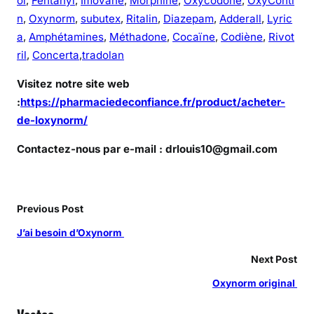
ol
,
Fentanyl
,
Imovane
,
Morphine
,
Oxycodone
,
OxyConti
n
,
Oxynorm
,
subutex
,
Ritalin
,
Diazepam
,
Adderall
,
Lyric
a
,
Amphétamines
,
Méthadone
,
Cocaïne
,
Codiène
,
Rivot
ril
,
Concerta
,
tradolan
Visitez notre site web
:
https://pharmaciedeconfiance.fr/product/acheter-
de-loxynorm/
Contactez-nous par e-mail : drlouis10@gmail.com
Previous Post
J’ai besoin d’Oxynorm
Next Post
Oxynorm original