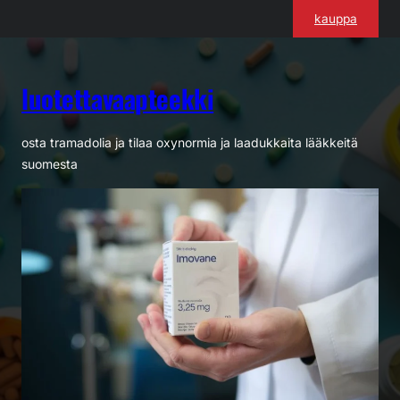
Siirry
kauppa
sisältöön
luotettavaapteekki
osta tramadolia ja tilaa oxynormia ja laadukkaita lääkkeitä
suomesta