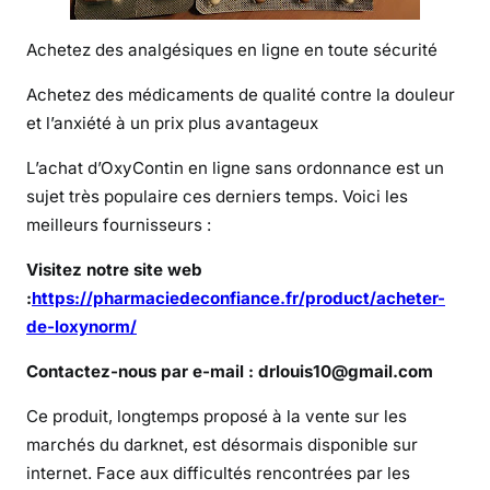
p
Achetez des analgésiques en ligne en toute sécurité
u
i
Achetez des médicaments de qualité contre la douleur
s
et l’anxiété à un prix plus avantageux
-
j
L’achat d’OxyContin en ligne sans ordonnance est un
e
sujet très populaire ces derniers temps. Voici les
a
meilleurs fournisseurs :
c
h
Visitez notre site web
e
:
https://pharmaciedeconfiance.fr/product/acheter-
t
de-loxynorm/
e
r
Contactez-nous par e-mail : drlouis10@gmail.com
d
Ce produit, longtemps proposé à la vente sur les
e
marchés du darknet, est désormais disponible sur
l
internet. Face aux difficultés rencontrées par les
’