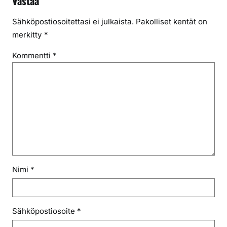
Vastaa
Sähköpostiosoitettasi ei julkaista.
Pakolliset kentät on
merkitty
*
Kommentti
*
Nimi
*
Sähköpostiosoite
*