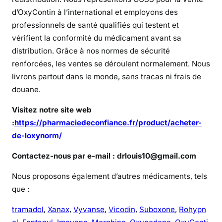
i
d’OxyContin à l’international et employons des
t
professionnels de santé qualifiés qui testent et
é
vérifient la conformité du médicament avant sa
e
distribution. Grâce à nos normes de sécurité
n
renforcées, les ventes se déroulent normalement. Nous
l
livrons partout dans le monde, sans tracas ni frais de
i
douane.
g
n
Visitez notre site web
e
:
https://pharmaciedeconfiance.fr/product/acheter-
?
de-loxynorm/
Contactez-nous par e-mail : drlouis10@gmail.com
Nous proposons également d’autres médicaments, tels
que :
tramadol
,
Xanax
,
Vyvanse
,
Vicodin
,
Suboxone
,
Rohypn