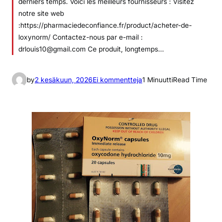
derniers temps. Voici les meilleurs fournisseurs : Visitez
notre site web
:https://pharmaciedeconfiance.fr/product/acheter-de-
loxynorm/ Contactez-nous par e-mail :
drlouis10@gmail.com Ce produit, longtemps…
a
by
2 kesäkuun, 2026
Ei kommentteja
1 Minuutti
Read Time
r
t
i
k
k
e
l
i
i
n
O
ù