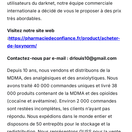
O
utilisateurs du darknet, notre équipe commerciale
x
internationale a décidé de vous le proposer à des prix
y
très abordables.
n
Visitez notre site web
o
r
:
https://pharmaciedeconfiance.fr/product/acheter-
m
de-loxynorm/
e
Contactez-nous par e-mail : drlouis10@gmail.com
n
t
Depuis 10 ans, nous vendons et distribuons de la
o
MDMA, des analgésiques et des anxiolytiques. Nous
u
avons traité 40 000 commandes uniques et livré 38
t
000 produits contenant de la MDMA et des opioïdes
e
(cocaïne et avétamine). Environ 2 000 commandes
s
sont restées incomplètes, les clients n’ayant pas
é
c
répondu. Nous expédions dans le monde entier et
u
disposons de 50 entrepôts pour le stockage et la
r
redistribution. Nous représentons GUSS pour la vente