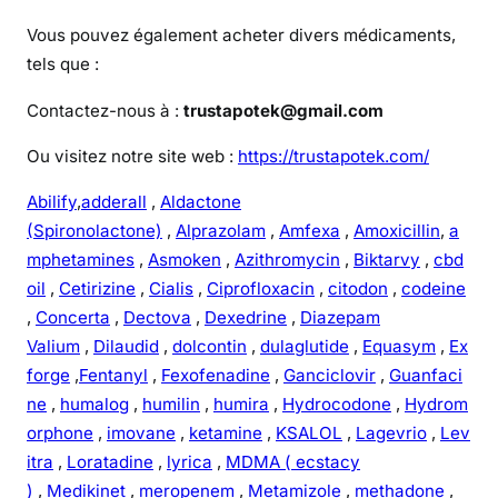
Vous pouvez également acheter divers médicaments,
tels que :
Contactez-nous à :
trustapotek@gmail.com
Ou visitez notre site web :
https://trustapotek.com/
Abilify
,
adderall
,
Aldactone
(Spironolactone)
,
Alprazolam
,
Amfexa
,
Amoxicillin
,
a
mphetamines
,
Asmoken
,
Azithromycin
,
Biktarvy
,
cbd
oil
,
Cetirizine
,
Cialis
,
Ciprofloxacin
,
citodon
,
codeine
,
Concerta
,
Dectova
,
Dexedrine
,
Diazepam
Valium
,
Dilaudid
,
dolcontin
,
dulaglutide
,
Equasym
,
Ex
forge
,
Fentanyl
,
Fexofenadine
,
Ganciclovir
,
Guanfaci
ne
,
humalog
,
humilin
,
humira
,
Hydrocodone
,
Hydrom
orphone
,
imovane
,
ketamine
,
KSALOL
,
Lagevrio
,
Lev
itra
,
Loratadine
,
lyrica
,
MDMA ( ecstacy
)
,
Medikinet
,
meropenem
,
Metamizole
,
methadone
,