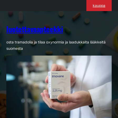
Siirry
kauppa
sisältöön
luotettavaapteekki
osta tramadolia ja tilaa oxynormia ja laadukkaita lääkkeitä
suomesta