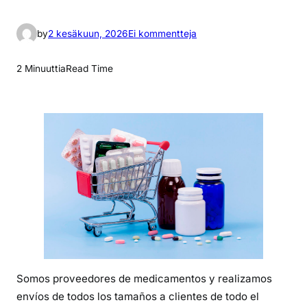
a
by
2 kesäkuun, 2026
Ei kommentteja
r
t
2 Minuuttia
Read Time
i
k
k
e
l
i
i
n
o
x
y
c
Somos proveedores de medicamentos y realizamos
o
envíos de todos los tamaños a clientes de todo el
n