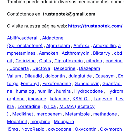
También puede adquirir diversos medicamentos, como:
Contáctenos en:
trustapotek@gmail.com
O visite nuestra página web:
https://trustapotek.com/
Abilify
,
adderall
,
Aldactone
(Spironolactone)
,
Alprazolam
,
Amfexa
,
Amoxicillin
,
a
mphetamines
,
Asmoken
,
Azithromycin
,
Biktarvy
,
cbd
oil
,
Cetirizine
,
Cialis
,
Ciprofloxacin
,
citodon
,
codeine
,
Concerta
,
Dectova
,
Dexedrine
,
Diazepam
Valium
,
Dilaudid
,
dolcontin
,
dulaglutide
,
Equasym
,
Ex
forge
,
Fentanyl
,
Fexofenadine
,
Ganciclovir
,
Guanfaci
ne
,
humalog
,
humilin
,
humira
,
Hydrocodone
,
Hydrom
orphone
,
imovane
,
ketamine
,
KSALOL
,
Lagevrio
,
Lev
itra
,
Loratadine
,
lyrica
,
MDMA ( ecstacy
)
,
Medikinet
,
meropenem
,
Metamizole
,
methadone
,
Modafinil
,
morphine
,
Mounjaro
15mg
,
NovoRapid
,
oxycodone
,
Oxycontin
,
Oxymorph