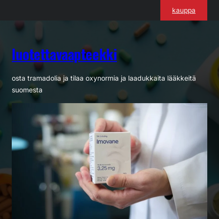
Siirry
kauppa
sisältöön
luotettavaapteekki
osta tramadolia ja tilaa oxynormia ja laadukkaita lääkkeitä
suomesta