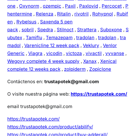
one
,
Oxynorm
,
ozempic
,
Paxil
,
Paxlovid
,
Percocet
,
P
hentermine
,
Relenza
,
Ritalin
,
rivotril
,
Rohypnol
,
Rubif
en
,
Rybelsus
,
Saxenda 5 pen
pack
,
sobril
,
Spedra
,
Stilnoct
,
Strattera
,
Suboxone
,
S
ubutex
,
Tamiflu
,
Temazepam
,
tradolan
,
tradolan
,
tra
madol
,
Varenicline 12 week pack
,
Veklury
,
Venlor
Generic
,
Viagra
,
vicodin
,
victoza
,
vivactil
,
vyvanse
,
Wegovy complete 4 week supply
,
Xanax
,
Xenical
complete 12 weeks pack
,
zolpiderm
,
Zopiclone
Contáctenos en:
trustapotek@gmail.com
O visite nuestra página web:
https://trustapotek.com/
email trustapotek@gmail.com
https://trustapotek.com/
https://trustapotek.com/product/abilify/
https://trustapotek.com/product/buy-adderall/