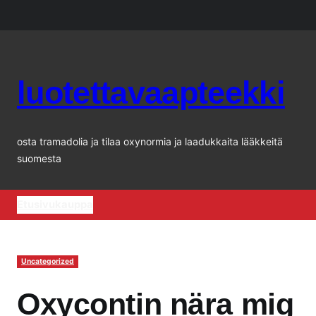
Siirry
sisältöön
luotettavaapteekki
osta tramadolia ja tilaa oxynormia ja laadukkaita lääkkeitä
suomesta
Etusivu
kauppa
Uncategorized
Oxycontin nära mig