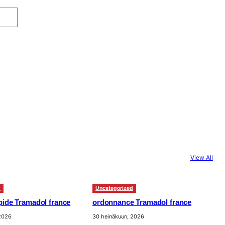
View All
d
Uncategorized
apide Tramadol france
ordonnance Tramadol france
 2026
30 heinäkuun, 2026