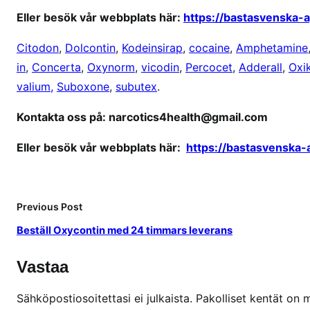
Eller besök vår webbplats här:
https://bastasvenska-
Citodon
,
Dolcontin
,
Kodeinsirap
,
cocaine
,
Amphetamine
in
,
Concerta
,
Oxynorm
,
vicodin
,
Percocet
,
Adderall
,
Oxi
valium,
Suboxone
,
subutex
.
Kontakta oss på: narcotics4health@gmail.com
Eller besök vår webbplats här:
https://bastasvenska
Previous Post
Beställ Oxycontin med 24 timmars leverans
Vastaa
Sähköpostiosoitettasi ei julkaista.
Pakolliset kentät on 