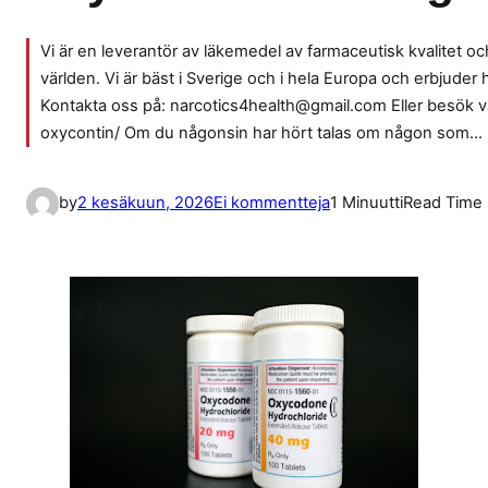
Vi är en leverantör av läkemedel av farmaceutisk kvalitet och 
världen. Vi är bäst i Sverige och i hela Europa och erbjuder
Kontakta oss på: narcotics4health@gmail.com Eller besök 
oxycontin/ Om du någonsin har hört talas om någon som…
a
by
2 kesäkuun, 2026
Ei kommentteja
1 Minuutti
Read Time
r
t
i
k
k
e
l
i
i
n