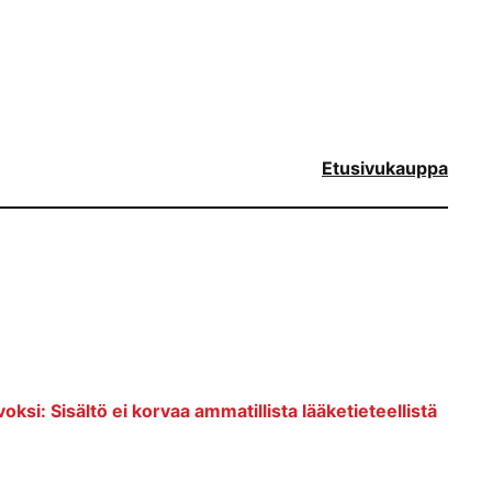
Etusivu
kauppa
voksi: Sisältö ei korvaa ammatillista lääketieteellistä