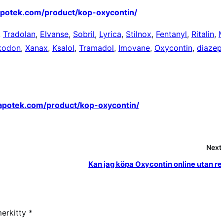
apotek.com/product/kop-oxycontin/
,
Tradolan
,
Elvanse
,
Sobril
,
Lyrica
,
Stilnox
,
Fentanyl
,
Ritalin
,
kodon
,
Xanax
,
Ksalol
,
Tramadol
,
Imovane
,
Oxycontin
,
diaze
-apotek.com/product/kop-oxycontin/
Next
Kan jag köpa Oxycontin online utan r
merkitty
*