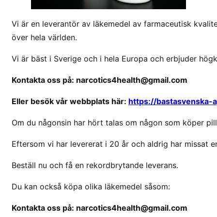
O
x
Vi är en leverantör av läkemedel av farmaceutisk kvalitet
y
över hela världen.
c
o
Vi är bäst i Sverige och i hela Europa och erbjuder hög
n
t
Kontakta oss på: narcotics4health@gmail.com
i
Eller besök vår webbplats här:
https://bastasvenska-
n
n
Om du någonsin har hört talas om någon som köper pille
ä
r
Eftersom vi har levererat i 20 år och aldrig har missat en
a
m
Beställ nu och få en rekordbrytande leverans.
i
Du kan också köpa olika läkemedel såsom:
g
Kontakta oss på: narcotics4health@gmail.com