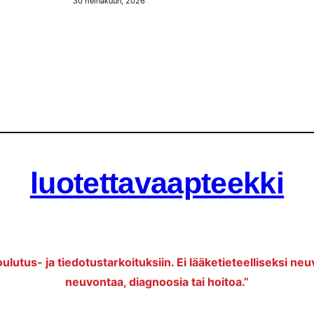
30 heinäkuun, 2026
luotettavaapteekki
oulutus- ja tiedotustarkoituksiin. Ei lääketieteelliseksi neu
neuvontaa, diagnoosia tai hoitoa.”