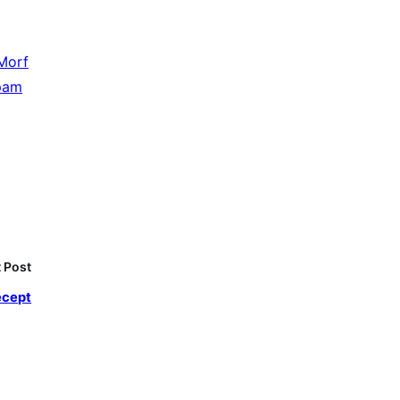
Morf
pam
 Post
ecept