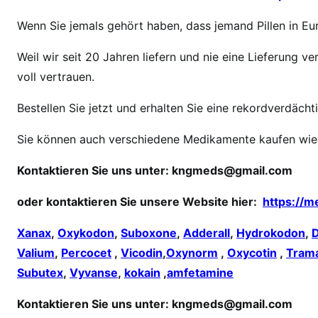
O
Wenn Sie jemals gehört haben, dass jemand Pillen in Eur
x
y
Weil wir seit 20 Jahren liefern und nie eine Lieferung
c
voll vertrauen.
o
n
Bestellen Sie jetzt und erhalten Sie eine rekordverdächt
t
i
Sie können auch verschiedene Medikamente kaufen wie
n
o
Kontaktieren Sie uns unter:
kngmeds@gmail.com
n
oder kontaktieren Sie unsere Website hier:
https://m
l
i
Xanax
,
Oxykodon
,
Suboxone
,
Adderall
,
Hydrokodon
,
n
Valium
,
Percocet
,
Vicodin
,
Oxynorm
,
Oxycotin
,
Tram
e
Subutex
,
Vyvanse
,
kokain
,
amfetamine
k
a
Kontaktieren Sie uns unter:
kngmeds@gmail.com
u