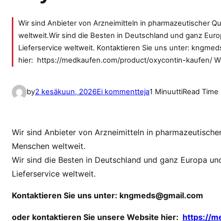
Wir sind Anbieter von Arzneimitteln in pharmazeutischer Q
weltweit.Wir sind die Besten in Deutschland und ganz Eur
Lieferservice weltweit. Kontaktieren Sie uns unter: kngm
hier: https://medkaufen.com/product/oxycontin-kaufen/ We
a
by
2 kesäkuun, 2026
Ei kommentteja
1 Minuutti
Read Time
r
t
i
Wir sind Anbieter von Arzneimitteln in pharmazeutischer
k
Menschen weltweit.
k
Wir sind die Besten in Deutschland und ganz Europa un
e
Lieferservice weltweit.
l
i
Kontaktieren Sie uns unter:
kngmeds@gmail.com
i
n
oder kontaktieren Sie unsere Website hier:
https://m