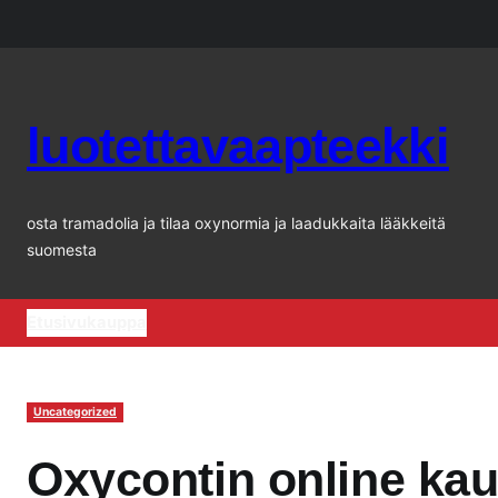
Siirry
sisältöön
luotettavaapteekki
osta tramadolia ja tilaa oxynormia ja laadukkaita lääkkeitä
suomesta
Etusivu
kauppa
Uncategorized
Oxycontin online kau