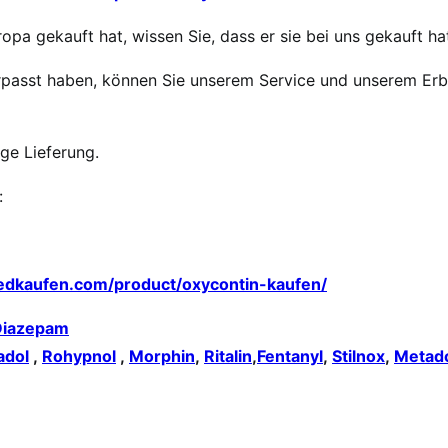
opa gekauft hat, wissen Sie, dass er sie bei uns gekauft ha
 verpasst haben, können Sie unserem Service und unserem Er
ige Lieferung.
:
edkaufen.com/product/oxycontin-kaufen/
Diazepam
adol
,
Rohypnol
,
Morphin
,
Ritalin
,
Fentanyl
,
Stilnox
,
Metad