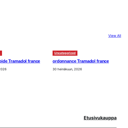
View All
d
Uncategorized
apide Tramadol france
ordonnance Tramadol france
 2026
30 heinäkuun, 2026
Etusivu
kauppa