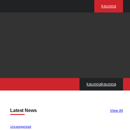
kauppa
kauppakauppa
Latest News
View All
Uncategorized