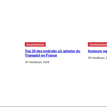
Uncategorized
Uncategorize
Top 10 des endroits où acheter du
livraison r
Tramadol en France
30 heinäkuun,
30 heinäkuun, 2026