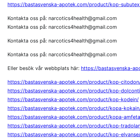
https://bastasvenska-apotek.com/product/kop-subutex
Kontakta oss på: narcotics4health@gmail.com
Kontakta oss på: narcotics4health@gmail.com
Kontakta oss på: narcotics4health@gmail.com
Kontakta oss på: narcotics4health@gmail.com
Eller besök vår webbplats här:
https://bastasvenska-ap
https://bastasvenska-apotek.com/product/kop-citodon
https://bastasvenska-apotek.com/product/kop-dolconti
https://bastasvenska-apotek.com/product/kop-kodein/
https://bastasvenska-apotek.com/product/kopa-kokain
https://bastasvenska-apotek.com/product/kopa-amfet
https://bastasvenska-apotek.com/product/kop-tradolan
https://bastasvenska-apotek.com/product/kop-elvanse