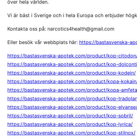
över hela världen.
o
n
Vi är bäst i Sverige och i hela Europa och erbjuder hög
t
i
Kontakta oss på: narcotics4health@gmail.com
n
Eller besök vår webbplats här:
https://bastasvenska-ap
r
e
https://bastasvenska-apotek.com/product/kop-citodon
c
https://bastasvenska-apotek.com/product/kop-dolconti
e
https://bastasvenska-apotek.com/product/kop-kodein/
p
t
https://bastasvenska-apotek.com/product/kopa-kokain
f
https://bastasvenska-apotek.com/product/kopa-amfet
r
https://bastasvenska-apotek.com/product/kop-tradolan
i
https://bastasvenska-apotek.com/product/kop-elvanse
t
https://bastasvenska-apotek.com/product/kop-sobril/
t
https://bastasvenska-apotek.com/product/kop-lyrica/
https://bastasvenska-apotek.com/product/kop-stilnox/