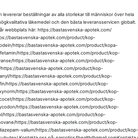
levererar beställningar av alla storlekar till människor över hela
 högkvalitativa läkemedel och den bästa leveransservicen globalt.
vår webbplats här: https://bastasvenska-apotek.com/
tps://bastasvenska-apotek.com/product/kop-
kodein/https://bastasvenska-apotek.com/product/kopa-
fetamin/https://bastasvenska-apotek.com/product/kop-
vanse/https://bastasvenska-apotek.com/product/kop-
a/https://bastasvenska-apotek.com/product/kop-
tanyl/https://bastasvenska-apotek.com/product/kop-
fin/https://bastasvenska-apotek.com/product/kop-
xynorm/https://bastasvenska-apotek.com/product/kop-
rcocet/https://bastasvenska-apotek.com/product/kop-
xycodon/https://bastasvenska-apotek.com/product/kop-
l/https://bastasvenska-apotek.com/product/kop-
movane/https://bastasvenska-apotek.com/product/kop-
diazepam-valium/https://bastasvenska-apotek.com/product/kop
ubutex/ Kontakta oss på: narcotics4health@gmail.comKontakta 