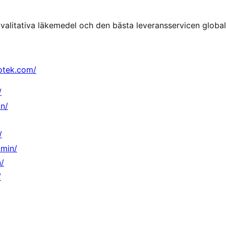
kvalitativa läkemedel och den bästa leveransservicen global
otek.com/
/
n/
/
amin/
/
/