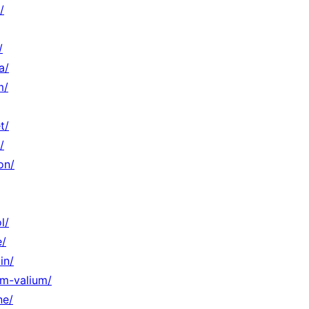
/
/
a/
m/
t/
/
on/
l/
e/
in/
am-valium/
ne/