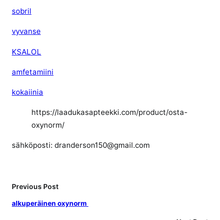
sobril
vyvanse
KSALOL
amfetamiini
kokaiinia
https://laadukasapteekki.com/product/osta-
oxynorm/
sähköposti: dranderson150@gmail.com
Previous Post
alkuperäinen oxynorm