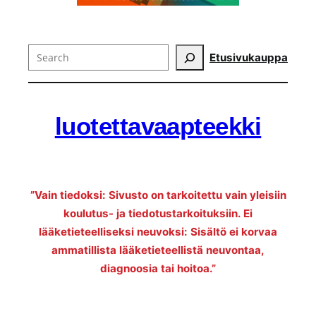
Search
Etusivu
kauppa
luotettavaapteekki
”Vain tiedoksi: Sivusto on tarkoitettu vain yleisiin
koulutus- ja tiedotustarkoituksiin. Ei
lääketieteelliseksi neuvoksi: Sisältö ei korvaa
ammatillista lääketieteellistä neuvontaa,
diagnoosia tai hoitoa.”