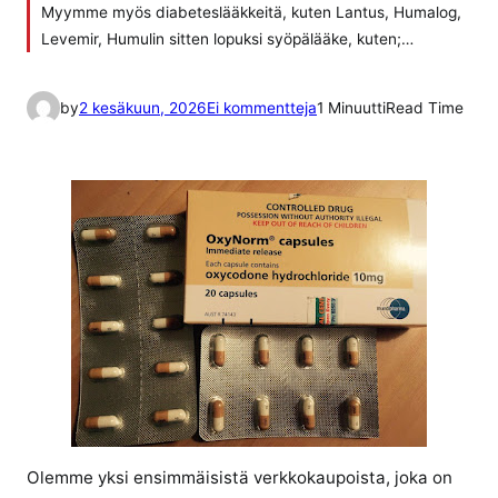
Myymme myös diabeteslääkkeitä, kuten Lantus, Humalog,
Levemir, Humulin sitten lopuksi syöpälääke, kuten;…
a
by
2 kesäkuun, 2026
Ei kommentteja
1 Minuutti
Read Time
r
t
i
k
k
e
l
i
i
n
o
x
y
Olemme yksi ensimmäisistä verkkokaupoista, joka on
n