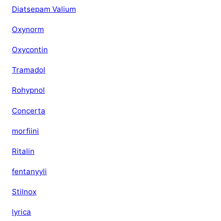
Diatsepam Valium
Oxynorm
Oxycontin
Tramadol
Rohypnol
Concerta
morfiini
Ritalin
fentanyyli
Stilnox
lyrica