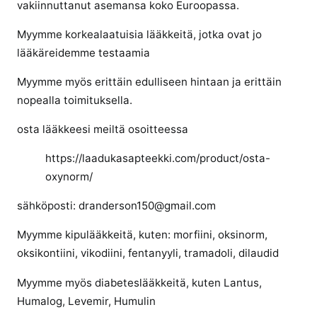
vakiinnuttanut asemansa koko Euroopassa.
o
r
Myymme korkealaatuisia lääkkeitä, jotka ovat jo
m
lääkäreidemme testaamia
i
l
Myymme myös erittäin edulliseen hintaan ja erittäin
m
nopealla toimituksella.
a
n
osta lääkkeesi meiltä osoitteessa
r
https://laadukasapteekki.com/product/osta-
e
s
oxynorm/
e
sähköposti: dranderson150@gmail.com
p
t
Myymme kipulääkkeitä, kuten: morfiini, oksinorm,
i
oksikontiini, vikodiini, fentanyyli, tramadoli, dilaudid
ä
Myymme myös diabeteslääkkeitä, kuten Lantus,
Humalog, Levemir, Humulin