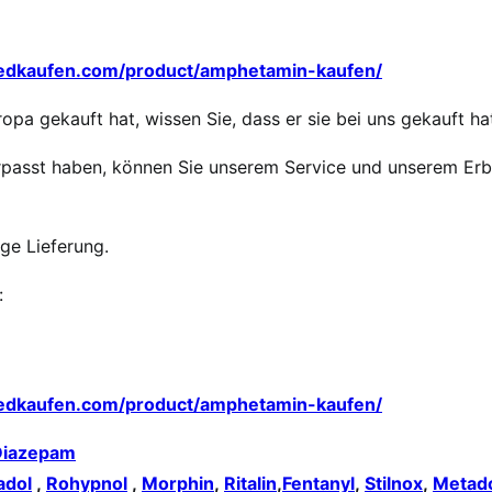
medkaufen.com/product/amphetamin-kaufen/
opa gekauft hat, wissen Sie, dass er sie bei uns gekauft ha
 verpasst haben, können Sie unserem Service und unserem Er
ige Lieferung.
:
medkaufen.com/product/amphetamin-kaufen/
Diazepam
adol
,
Rohypnol
,
Morphin
,
Ritalin
,
Fentanyl
,
Stilnox
,
Metad