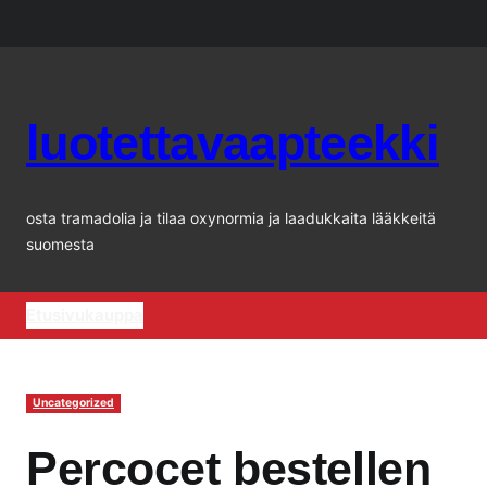
Siirry
sisältöön
luotettavaapteekki
osta tramadolia ja tilaa oxynormia ja laadukkaita lääkkeitä
suomesta
Etusivu
kauppa
Uncategorized
Percocet bestellen