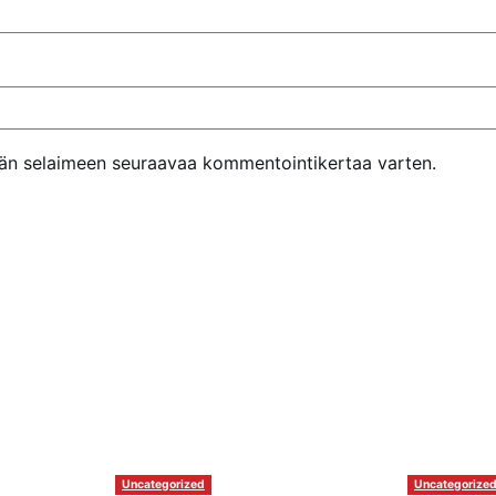
ähän selaimeen seuraavaa kommentointikertaa varten.
Uncategorized
Uncategorize