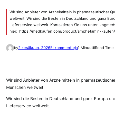
Wir sind Anbieter von Arzneimitteln in pharmazeutischer Q
weltweit. Wir sind die Besten in Deutschland und ganz Eu
Lieferservice weltweit. Kontaktieren Sie uns unter: kngm
hier: https://medkaufen.com/product/amphetamin-kaufen/ 
a
by
2 kesäkuun, 2026
Ei kommentteja
1 Minuutti
Read Time
r
t
i
k
k
Wir sind Anbieter von Arzneimitteln in pharmazeutischer
e
Menschen weltweit.
l
Wir sind die Besten in Deutschland und ganz Europa un
i
i
Lieferservice weltweit.
n