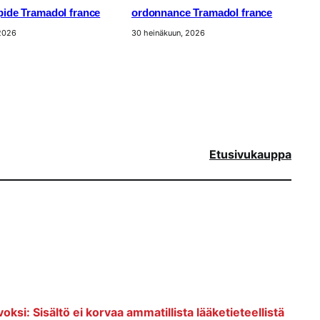
apide Tramadol france
ordonnance Tramadol france
 2026
30 heinäkuun, 2026
Etusivu
kauppa
voksi: Sisältö ei korvaa ammatillista lääketieteellistä