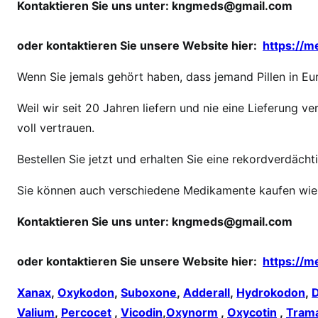
Kontaktieren Sie uns unter:
kngmeds@gmail.com
P
e
r
oder kontaktieren Sie unsere Website hier:
https://
c
Wenn Sie jemals gehört haben, dass jemand Pillen in Eur
o
c
Weil wir seit 20 Jahren liefern und nie eine Lieferung
e
voll vertrauen.
t
b
Bestellen Sie jetzt und erhalten Sie eine rekordverdächt
e
s
Sie können auch verschiedene Medikamente kaufen wie
t
Kontaktieren Sie uns unter:
kngmeds@gmail.com
e
l
l
oder kontaktieren Sie unsere Website hier:
https://
e
Xanax
,
Oxykodon
,
Suboxone
,
Adderall
,
Hydrokodon
,
n
Valium
,
Percocet
,
Vicodin
,
Oxynorm
,
Oxycotin
,
Tram