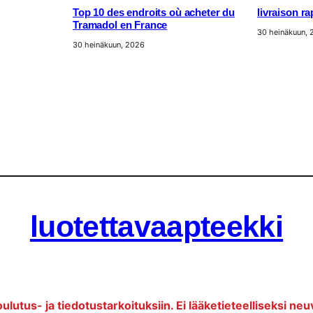
Top 10 des endroits où acheter du
livraison r
Tramadol en France
30 heinäkuun,
30 heinäkuun, 2026
luotettavaapteekki
oulutus- ja tiedotustarkoituksiin. Ei lääketieteelliseksi neu