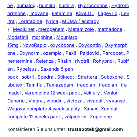
ne
,
humalog
,
humilin
,
humira
,
Hydrocodone
,
Hydrom
orphone
,
imovane
,
ketamine
,
KSALOL
,
Lagevrio
,
Lev
itra
,
Loratadine
,
lyrica
,
MDMA ( ecstacy
)
,
Medikinet
,
meropenem
,
Metamizole
,
methadone
,
Modafinil
,
morphine
,
Mounjaro
15mg
,
NovoRapid
,
oxycodone
,
Oxycontin
,
Oxymorph
one
,
Oxynorm
,
ozempic
,
Paxil
,
Paxlovid
,
Percocet
,
P
hentermine
,
Relenza
,
Ritalin
,
rivotril
,
Rohypnol
,
Rubif
en
,
Rybelsus
,
Saxenda 5 pen
pack
,
sobril
,
Spedra
,
Stilnoct
,
Strattera
,
Suboxone
,
S
ubutex
,
Tamiflu
,
Temazepam
,
tradolan
,
tradolan
,
tra
madol
,
Varenicline 12 week pack
,
Veklury
,
Venlor
Generic
,
Viagra
,
vicodin
,
victoza
,
vivactil
,
vyvanse
,
Wegovy complete 4 week supply
,
Xanax
,
Xenical
complete 12 weeks pack
,
zolpiderm
,
Zopiclone
Kontaktieren Sie uns unter:
trustapotek@gmail.com