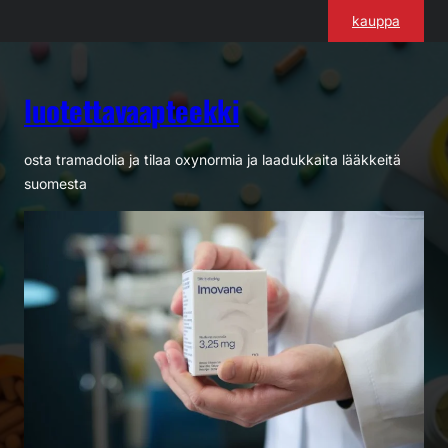
Siirry
kauppa
sisältöön
luotettavaapteekki
osta tramadolia ja tilaa oxynormia ja laadukkaita lääkkeitä
suomesta