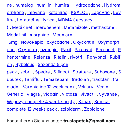
ne
,
humalog
,
humilin
,
humira
,
Hydrocodone
,
Hydrom
orphone
,
imovane
,
ketamine
,
KSALOL
,
Lagevrio
,
Lev
itra
,
Loratadine
,
lyrica
,
MDMA ( ecstacy
)
,
Medikinet
,
meropenem
,
Metamizole
,
methadone
,
Modafinil
,
morphine
,
Mounjaro
15mg
,
NovoRapid
,
oxycodone
,
Oxycontin
,
Oxymorph
one
,
Oxynorm
,
ozempic
,
Paxil
,
Paxlovid
,
Percocet
,
P
hentermine
,
Relenza
,
Ritalin
,
rivotril
,
Rohypnol
,
Rubif
en
,
Rybelsus
,
Saxenda 5 pen
pack
,
sobril
,
Spedra
,
Stilnoct
,
Strattera
,
Suboxone
,
S
ubutex
,
Tamiflu
,
Temazepam
,
tradolan
,
tradolan
,
tra
madol
,
Varenicline 12 week pack
,
Veklury
,
Venlor
Generic
,
Viagra
,
vicodin
,
victoza
,
vivactil
,
vyvanse
,
Wegovy complete 4 week supply
,
Xanax
,
Xenical
complete 12 weeks pack
,
zolpiderm
,
Zopiclone
Kontaktieren Sie uns unter:
trustapotek@gmail.com