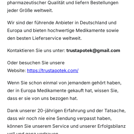
pharmazeutischer Qualität und liefern Bestellungen
v
o
jeder Größe weltweit.
n
Wir sind der führende Anbieter in Deutschland und
Z
Europa und bieten hochwertige Medikamente sowie
o
den besten Lieferservice weltweit.
l
p
Kontaktieren Sie uns unter:
trustapotek@gmail.com
i
d
Oder besuchen Sie unsere
e
Website:
https://trustapotek.com/
m
Wenn Sie schon einmal von jemandem gehört haben,
der in Europa Medikamente gekauft hat, wissen Sie,
dass er sie von uns bezogen hat.
Dank unserer 20-jährigen Erfahrung und der Tatsache,
dass wir noch nie eine Sendung verpasst haben,
können Sie unserem Service und unserer Erfolgsbilanz
voll und ganz vertrauen.