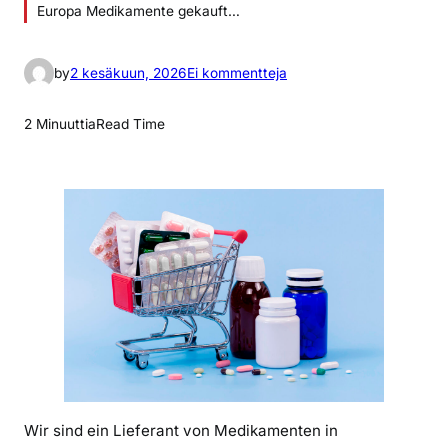
Europa Medikamente gekauft…
a
by
2 kesäkuun, 2026
Ei kommentteja
r
t
2 Minuuttia
Read Time
i
k
k
e
l
i
i
n
P
r
e
i
Wir sind ein Lieferant von Medikamenten in
s