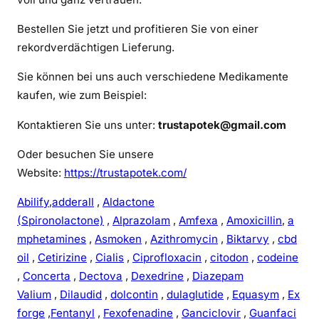
Bestellen Sie jetzt und profitieren Sie von einer
rekordverdächtigen Lieferung.
Sie können bei uns auch verschiedene Medikamente
kaufen, wie zum Beispiel:
Kontaktieren Sie uns unter:
trustapotek@gmail.com
Oder besuchen Sie unsere
Website:
https://trustapotek.com/
Abilify
,
adderall
,
Aldactone
(Spironolactone)
,
Alprazolam
,
Amfexa
,
Amoxicillin
,
a
mphetamines
,
Asmoken
,
Azithromycin
,
Biktarvy
,
cbd
oil
,
Cetirizine
,
Cialis
,
Ciprofloxacin
,
citodon
,
codeine
,
Concerta
,
Dectova
,
Dexedrine
,
Diazepam
Valium
,
Dilaudid
,
dolcontin
,
dulaglutide
,
Equasym
,
Ex
forge
,
Fentanyl
,
Fexofenadine
,
Ganciclovir
,
Guanfaci