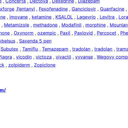
e
,
Concerta
,
Dectova
,
Dexedrine
,
Diazepam
xforge
,
Fentanyl
,
Fexofenadine
,
Ganciclovir
,
Guanfacine
ne
,
imovane
,
ketamine
,
KSALOL
,
Lagevrio
,
Levitra
,
Lora
,
Metamizole
,
methadone
,
Modafinil
,
morphine
,
Mounjar
hone
,
Oxynorm
,
ozempic
,
Paxil
,
Paxlovid
,
Percocet
,
Phe
ybelsus
,
Saxenda 5 pen
,
Subutex
,
Tamiflu
,
Temazepam
,
tradolan
,
tradolan
,
tram
Viagra
,
vicodin
,
victoza
,
vivactil
,
vyvanse
,
Wegovy comp
ck
,
zolpiderm
,
Zopiclone
om/