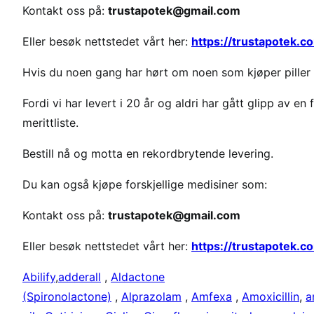
Kontakt oss på:
trustapotek@gmail.com
n
p
Eller besøk nettstedet vårt her:
https://trustapotek.c
r
i
Hvis du noen gang har hørt om noen som kjøper piller 
s
Fordi vi har levert i 20 år og aldri har gått glipp av en
p
å
merittliste.
a
Bestill nå og motta en rekordbrytende levering.
m
f
Du kan også kjøpe forskjellige medisiner som:
e
t
Kontakt oss på:
trustapotek@gmail.com
a
m
Eller besøk nettstedet vårt her:
https://trustapotek.c
i
Abilify
,
adderall
,
Aldactone
n
(Spironolactone)
,
Alprazolam
,
Amfexa
,
Amoxicillin
,
a