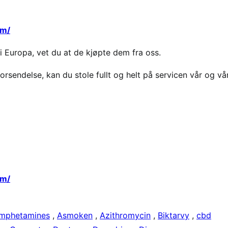
om/
i Europa, vet du at de kjøpte dem fra oss.
 forsendelse, kan du stole fullt og helt på servicen vår og vå
om/
mphetamines
,
Asmoken
,
Azithromycin
,
Biktarvy
,
cbd