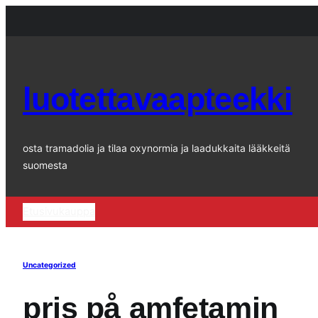
Siirry
sisältöön
luotettavaapteekki
osta tramadolia ja tilaa oxynormia ja laadukkaita lääkkeitä
suomesta
Etusivu
kauppa
Uncategorized
pris på amfetamin