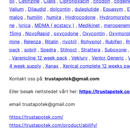
oil
,
Cetirizine
,
Cialis
,
Ciprofloxacin
,
citodon
,
codein
Valium
,
Dilaudid
,
dolcontin
,
dulaglutide
,
Equasym
,
E
malog
,
humilin
,
humira
,
Hydrocodone
,
Hydromorpho
ne
,
lyrica
,
MDMA ( ecstacy )
,
Medikinet
,
meropenem
15mg
,
NovoRapid
,
oxycodone
,
Oxycontin
,
Oxymorp
mine
,
Relenza
,
Ritalin
,
rivotril
,
Rohypnol
,
Rubifen
,
R
pack
,
sobril
,
Spedra
,
Stilnoct
,
Strattera
,
Suboxone
,
Varenicline 12 week pack
,
Veklury
,
Venlor Generic
,
4 week supply
,
Xanax
,
Xenical complete 12 weeks pa
Kontakt oss på:
trustapotek@gmail.com
Eller besøk nettstedet vårt her:
https://trustapotek.c
email trustapotek@gmail.com
https://trustapotek.com/
https://trustapotek.com/product/abilify/