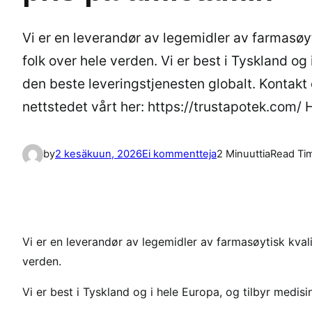
Vi er en leverandør av legemidler av farmasøytisk
folk over hele verden. Vi er best i Tyskland og 
den beste leveringstjenesten globalt. Kontakt
nettstedet vårt her: https://trustapotek.com/
a
by
2 kesäkuun, 2026
Ei kommentteja
2 Minuuttia
Read Ti
r
t
i
k
k
Vi er en leverandør av legemidler av farmasøytisk kvalitet
e
verden.
l
Vi er best i Tyskland og i hele Europa, og tilbyr medisi
i
i