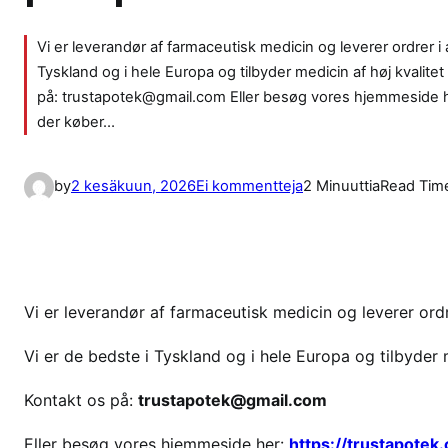
Vi er leverandør af farmaceutisk medicin og leverer ordrer i 
Tyskland og i hele Europa og tilbyder medicin af høj kvalite
på: trustapotek@gmail.com Eller besøg vores hjemmeside h
der køber…
a
by
2 kesäkuun, 2026
Ei kommentteja
2 Minuuttia
Read Tim
r
t
i
k
k
Vi er leverandør af farmaceutisk medicin og leverer ordre
e
Vi er de bedste i Tyskland og i hele Europa og tilbyder 
l
i
Kontakt os på:
trustapotek@gmail.com
i
n
Eller besøg vores hjemmeside her:
https://trustapotek