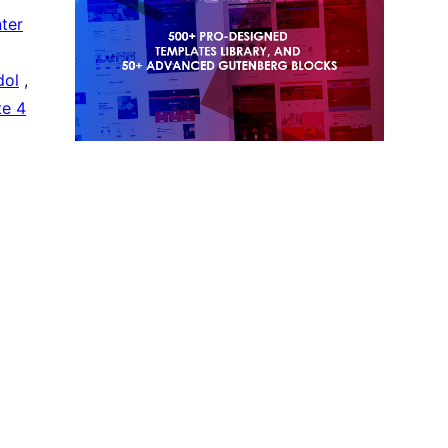
ter
dol
,
e 4