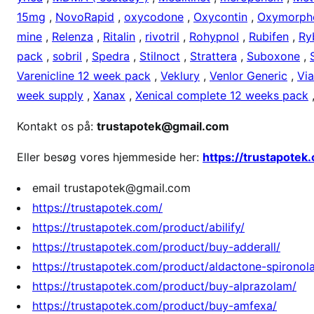
15mg
,
NovoRapid
,
oxycodone
,
Oxycontin
,
Oxymorph
mine
,
Relenza
,
Ritalin
,
rivotril
,
Rohypnol
,
Rubifen
,
Ry
pack
,
sobril
,
Spedra
,
Stilnoct
,
Strattera
,
Suboxone
,
Varenicline 12 week pack
,
Veklury
,
Venlor Generic
,
Vi
week supply
,
Xanax
,
Xenical complete 12 weeks pack
Kontakt os på:
trustapotek@gmail.com
Eller besøg vores hjemmeside her:
https://trustapotek
email trustapotek@gmail.com
https://trustapotek.com/
https://trustapotek.com/product/abilify/
https://trustapotek.com/product/buy-adderall/
https://trustapotek.com/product/aldactone-spironol
https://trustapotek.com/product/buy-alprazolam/
https://trustapotek.com/product/buy-amfexa/