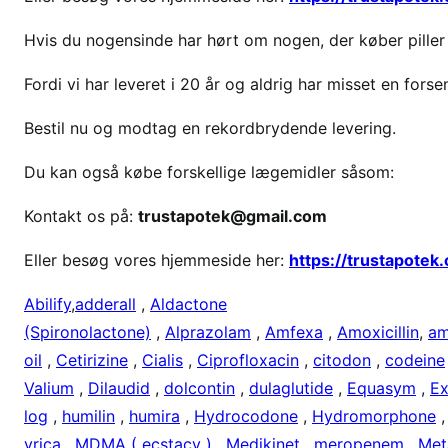
p
r
Hvis du nogensinde har hørt om nogen, der køber piller
i
Fordi vi har leveret i 20 år og aldrig har misset en fors
s
p
Bestil nu og modtag en rekordbrydende levering.
å
c
Du kan også købe forskellige lægemidler såsom:
o
n
Kontakt os på:
trustapotek@gmail.com
c
Eller besøg vores hjemmeside her:
https://trustapotek
e
r
Abilify
,
adderall
,
Aldactone
t
(Spironolactone)
,
Alprazolam
,
Amfexa
,
Amoxicillin
,
am
a
oil
,
Cetirizine
,
Cialis
,
Ciprofloxacin
,
citodon
,
codeine
Valium
,
Dilaudid
,
dolcontin
,
dulaglutide
,
Equasym
,
Ex
log
,
humilin
,
humira
,
Hydrocodone
,
Hydromorphone
yrica
,
MDMA ( ecstacy )
,
Medikinet
,
meropenem
,
Met