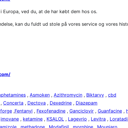
 i Europa, ved du, at de har købt dem hos os.
endelse, kan du fuldt ud stole på vores service og vores histo
.com/
phetamines
,
Asmoken
,
Azithromycin
,
Biktarvy
,
cbd
,
Concerta
,
Dectova
,
Dexedrine
,
Diazepam
forge
,
Fentanyl
,
Fexofenadine
,
Ganciclovir
,
Guanfacine
,
,
imovane
,
ketamine
,
KSALOL
,
Lagevrio
,
Levitra
,
Loratad
amizole
,
methadone
,
Modafinil
,
morphine
,
Mounjaro