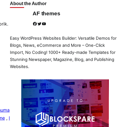
About the Author
AF themes
Facebook
Twitter
YouTube
rik.
Easy WordPress Websites Builder: Versatile Demos for
Blogs, News, eCommerce and More – One-Click
Import, No Coding! 1000+ Ready-made Templates for
Stunning Newspaper, Magazine, Blog, and Publishing
Websites.
huma
ine
,
l