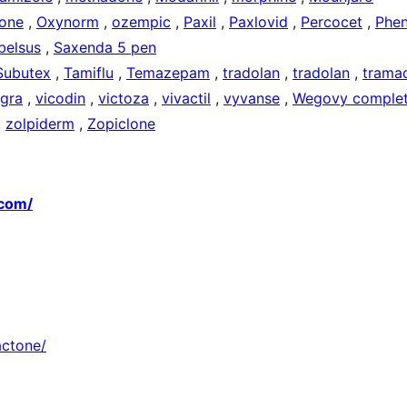
one
,
Oxynorm
,
ozempic
,
Paxil
,
Paxlovid
,
Percocet
,
Phen
belsus
,
Saxenda 5 pen
Subutex
,
Tamiflu
,
Temazepam
,
tradolan
,
tradolan
,
trama
agra
,
vicodin
,
victoza
,
vivactil
,
vyvanse
,
Wegovy complet
,
zolpiderm
,
Zopiclone
.com/
actone/