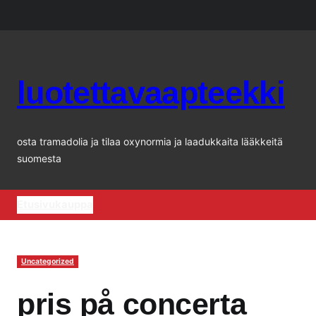
Siirry
sisältöön
luotettavaapteekki
osta tramadolia ja tilaa oxynormia ja laadukkaita lääkkeitä
suomesta
Etusivu
kauppa
Uncategorized
pris på concerta