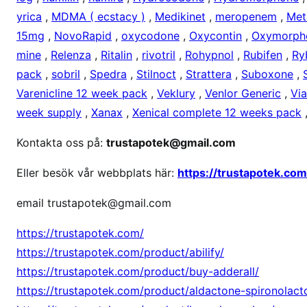
yrica
,
MDMA ( ecstacy )
,
Medikinet
,
meropenem
,
Met
15mg
,
NovoRapid
,
oxycodone
,
Oxycontin
,
Oxymorph
mine
,
Relenza
,
Ritalin
,
rivotril
,
Rohypnol
,
Rubifen
,
Ry
pack
,
sobril
,
Spedra
,
Stilnoct
,
Strattera
,
Suboxone
,
Varenicline 12 week pack
,
Veklury
,
Venlor Generic
,
Vi
week supply
,
Xanax
,
Xenical complete 12 weeks pack
Kontakta oss på:
trustapotek@gmail.com
Eller besök vår webbplats här:
https://trustapotek.com
email trustapotek@gmail.com
https://trustapotek.com/
https://trustapotek.com/product/abilify/
https://trustapotek.com/product/buy-adderall/
https://trustapotek.com/product/aldactone-spironolact