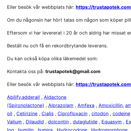
P
Eller besök vår webbplats här:
https://trustapotek.com
r
i
Om du någonsin har hört talas om någon som köper pille
s
Eftersom vi har levererat i 20 år och aldrig har missat e
e
t
Beställ nu och få en rekordbrytande leverans.
p
å
Du kan också köpa olika läkemedel som:
A
d
Kontakta oss på:
trustapotek@gmail.com
d
Eller besök vår webbplats här:
https://trustapotek.com
e
r
Abilify
,
adderall
,
Aldactone
a
(Spironolactone)
,
Alprazolam
,
Amfexa
,
Amoxicillin
,
am
l
oil
,
Cetirizine
,
Cialis
,
Ciprofloxacin
,
citodon
,
codeine
l
Valium
,
Dilaudid
,
dolcontin
,
dulaglutide
,
Equasym
,
Ex
log
,
humilin
,
humira
,
Hydrocodone
,
Hydromorphone