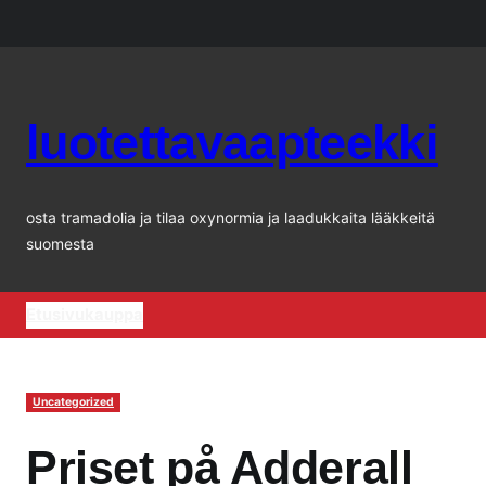
Siirry
sisältöön
luotettavaapteekki
osta tramadolia ja tilaa oxynormia ja laadukkaita lääkkeitä
suomesta
Etusivu
kauppa
Uncategorized
Priset på Adderall