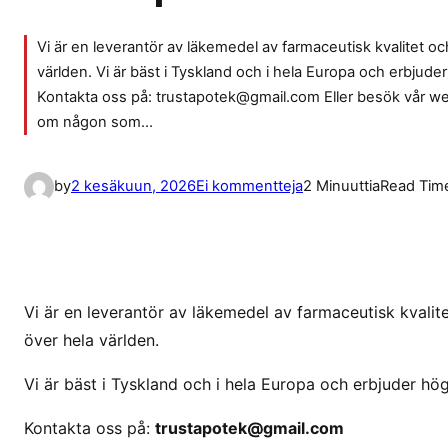
Vi är en leverantör av läkemedel av farmaceutisk kvalitet och 
världen. Vi är bäst i Tyskland och i hela Europa och erbjude
Kontakta oss på: trustapotek@gmail.com Eller besök vår we
om någon som…
a
by
2 kesäkuun, 2026
Ei kommentteja
2 Minuuttia
Read Tim
r
t
i
k
k
Vi är en leverantör av läkemedel av farmaceutisk kvalitet
e
över hela världen.
l
Vi är bäst i Tyskland och i hela Europa och erbjuder hö
i
i
Kontakta oss på:
trustapotek@gmail.com
n