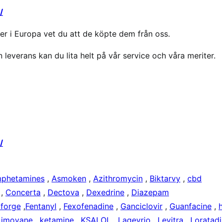
/
r i Europa vet du att de köpte dem från oss.
n leverans kan du lita helt på vår service och våra meriter.
/
phetamines
,
Asmoken
,
Azithromycin
,
Biktarvy
,
cbd
,
Concerta
,
Dectova
,
Dexedrine
,
Diazepam
forge
,
Fentanyl
,
Fexofenadine
,
Ganciclovir
,
Guanfacine
,
,
imovane
,
ketamine
,
KSALOL
,
Lagevrio
,
Levitra
,
Loratad