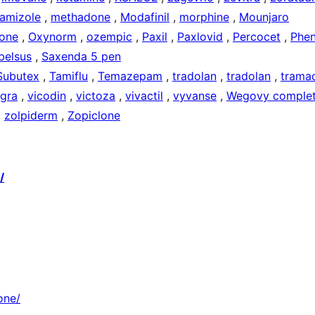
amizole
,
methadone
,
Modafinil
,
morphine
,
Mounjaro
one
,
Oxynorm
,
ozempic
,
Paxil
,
Paxlovid
,
Percocet
,
Phen
belsus
,
Saxenda 5 pen
Subutex
,
Tamiflu
,
Temazepam
,
tradolan
,
tradolan
,
trama
agra
,
vicodin
,
victoza
,
vivactil
,
vyvanse
,
Wegovy complet
,
zolpiderm
,
Zopiclone
/
one/