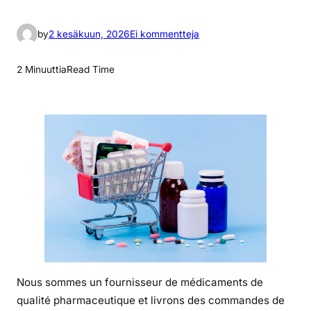
a
by
2 kesäkuun, 2026
Ei kommentteja
r
t
2 Minuuttia
Read Time
i
k
k
e
l
i
i
n
P
r
i
x
Nous sommes un fournisseur de médicaments de
d
qualité pharmaceutique et livrons des commandes de
e