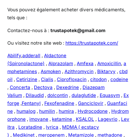
Vous pouvez également acheter divers médicaments,
tels que :
Contactez-nous à :
trustapotek@gmail.com
Ou visitez notre site web :
https://trustapotek.com/
Abilify
,
adderall
,
Aldactone
(Spironolactone)
,
Alprazolam
,
Amfexa
,
Amoxicillin
,
a
mphetamines
,
Asmoken
,
Azithromycin
,
Biktarvy
,
cbd
oil
,
Cetirizine
,
Cialis
,
Ciprofloxacin
,
citodon
,
codeine
,
Concerta
,
Dectova
,
Dexedrine
,
Diazepam
Valium
,
Dilaudid
,
dolcontin
,
dulaglutide
,
Equasym
,
Ex
forge
,
Fentanyl
,
Fexofenadine
,
Ganciclovir
,
Guanfaci
ne
,
humalog
,
humilin
,
humira
,
Hydrocodone
,
Hydrom
orphone
,
imovane
,
ketamine
,
KSALOL
,
Lagevrio
,
Lev
itra
,
Loratadine
,
lyrica
,
MDMA ( ecstacy
)
,
Medikinet
,
meropenem
,
Metamizole
,
methadone
,