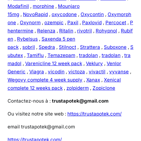
Modafinil
,
morphine
,
Mounjaro
15mg
,
NovoRapid
,
oxycodone
,
Oxycontin
,
Oxymorph
one
,
Oxynorm
,
ozempic
,
Paxil
,
Paxlovid
,
Percocet
,
P
hentermine
,
Relenza
,
Ritalin
,
rivotril
,
Rohypnol
,
Rubif
en
,
Rybelsus
,
Saxenda 5 pen
pack
,
sobril
,
Spedra
,
Stilnoct
,
Strattera
,
Suboxone
,
S
ubutex
,
Tamiflu
,
Temazepam
,
tradolan
,
tradolan
,
tra
madol
,
Varenicline 12 week pack
,
Veklury
,
Venlor
Generic
,
Viagra
,
vicodin
,
victoza
,
vivactil
,
vyvanse
,
Wegovy complete 4 week supply
,
Xanax
,
Xenical
complete 12 weeks pack
,
zolpiderm
,
Zopiclone
Contactez-nous à :
trustapotek@gmail.com
Ou visitez notre site web :
https://trustapotek.com/
email trustapotek@gmail.com
https://trustapotek.com/