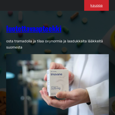
Siirry
kauppa
sisältöön
luotettavaapteekki
osta tramadolia ja tilaa oxynormia ja laadukkaita lääkkeitä
suomesta