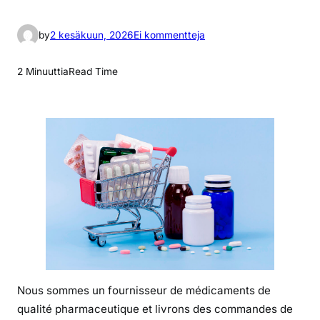
a
by
2 kesäkuun, 2026
Ei kommentteja
r
t
2 Minuuttia
Read Time
i
k
k
e
l
i
i
n
P
r
i
x
Nous sommes un fournisseur de médicaments de
d
qualité pharmaceutique et livrons des commandes de
e