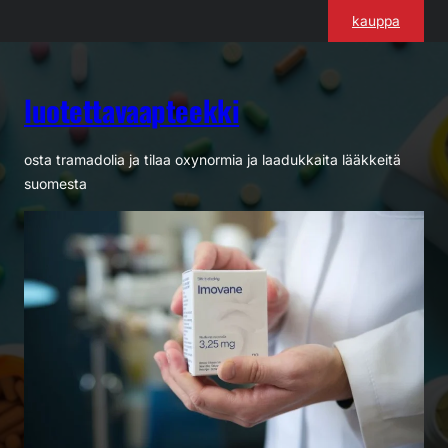
Siirry
kauppa
sisältöön
luotettavaapteekki
osta tramadolia ja tilaa oxynormia ja laadukkaita lääkkeitä
suomesta