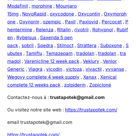
Modafinil
,
morphine
,
Mounjaro
15mg
,
NovoRapid
,
oxycodone
,
Oxycontin
,
Oxymorph
one
,
Oxynorm
,
ozempic
,
Paxil
,
Paxlovid
,
Percocet
,
P
hentermine
,
Relenza
,
Ritalin
,
rivotril
,
Rohypnol
,
Rubif
en
,
Rybelsus
,
Saxenda 5 pen
pack
,
sobril
,
Spedra
,
Stilnoct
,
Strattera
,
Suboxone
,
S
ubutex
,
Tamiflu
,
Temazepam
,
tradolan
,
tradolan
,
tra
madol
,
Varenicline 12 week pack
,
Veklury
,
Venlor
Generic
,
Viagra
,
vicodin
,
victoza
,
vivactil
,
vyvanse
,
Wegovy complete 4 week supply
,
Xanax
,
Xenical
complete 12 weeks pack
,
zolpiderm
,
Zopiclone
Contactez-nous à :
trustapotek@gmail.com
Ou visitez notre site web :
https://trustapotek.com/
email trustapotek@gmail.com
https://trustapotek.com/