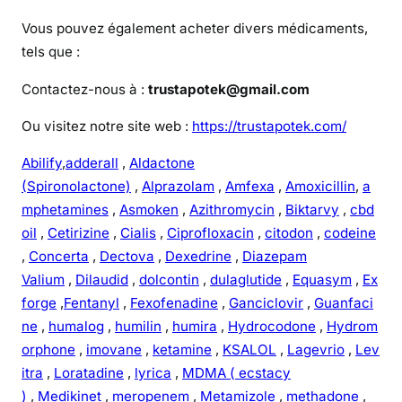
Vous pouvez également acheter divers médicaments,
tels que :
Contactez-nous à :
trustapotek@gmail.com
Ou visitez notre site web :
https://trustapotek.com/
Abilify
,
adderall
,
Aldactone
(Spironolactone)
,
Alprazolam
,
Amfexa
,
Amoxicillin
,
a
mphetamines
,
Asmoken
,
Azithromycin
,
Biktarvy
,
cbd
oil
,
Cetirizine
,
Cialis
,
Ciprofloxacin
,
citodon
,
codeine
,
Concerta
,
Dectova
,
Dexedrine
,
Diazepam
Valium
,
Dilaudid
,
dolcontin
,
dulaglutide
,
Equasym
,
Ex
forge
,
Fentanyl
,
Fexofenadine
,
Ganciclovir
,
Guanfaci
ne
,
humalog
,
humilin
,
humira
,
Hydrocodone
,
Hydrom
orphone
,
imovane
,
ketamine
,
KSALOL
,
Lagevrio
,
Lev
itra
,
Loratadine
,
lyrica
,
MDMA ( ecstacy
)
,
Medikinet
,
meropenem
,
Metamizole
,
methadone
,