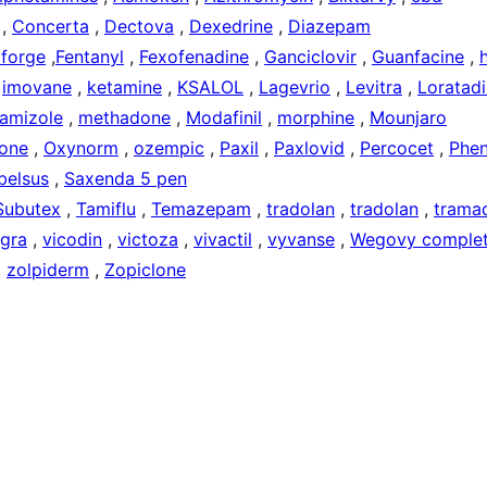
,
Concerta
,
Dectova
,
Dexedrine
,
Diazepam
forge
,
Fentanyl
,
Fexofenadine
,
Ganciclovir
,
Guanfacine
,
,
imovane
,
ketamine
,
KSALOL
,
Lagevrio
,
Levitra
,
Loratad
amizole
,
methadone
,
Modafinil
,
morphine
,
Mounjaro
one
,
Oxynorm
,
ozempic
,
Paxil
,
Paxlovid
,
Percocet
,
Phen
belsus
,
Saxenda 5 pen
Subutex
,
Tamiflu
,
Temazepam
,
tradolan
,
tradolan
,
trama
agra
,
vicodin
,
victoza
,
vivactil
,
vyvanse
,
Wegovy complet
,
zolpiderm
,
Zopiclone