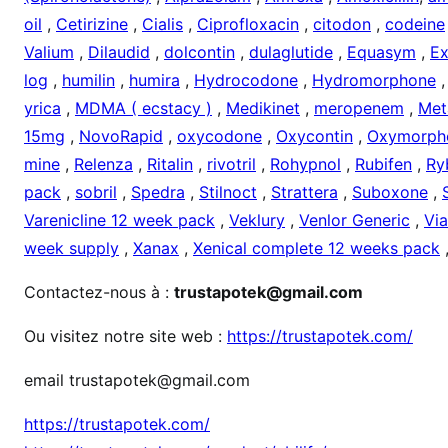
oil
,
Cetirizine
,
Cialis
,
Ciprofloxacin
,
citodon
,
codeine
Valium
,
Dilaudid
,
dolcontin
,
dulaglutide
,
Equasym
,
Ex
log
,
humilin
,
humira
,
Hydrocodone
,
Hydromorphone
yrica
,
MDMA ( ecstacy )
,
Medikinet
,
meropenem
,
Met
15mg
,
NovoRapid
,
oxycodone
,
Oxycontin
,
Oxymorph
mine
,
Relenza
,
Ritalin
,
rivotril
,
Rohypnol
,
Rubifen
,
Ry
pack
,
sobril
,
Spedra
,
Stilnoct
,
Strattera
,
Suboxone
,
Varenicline 12 week pack
,
Veklury
,
Venlor Generic
,
Vi
week supply
,
Xanax
,
Xenical complete 12 weeks pack
Contactez-nous à :
trustapotek@gmail.com
Ou visitez notre site web :
https://trustapotek.com/
email trustapotek@gmail.com
https://trustapotek.com/