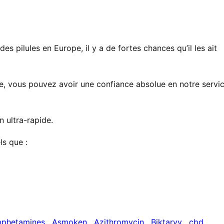
s pilules en Europe, il y a de fortes chances qu’il les ait
ve, vous pouvez avoir une confiance absolue en notre servic
 ultra-rapide.
s que :
phetamines
,
Asmoken
,
Azithromycin
,
Biktarvy
,
cbd