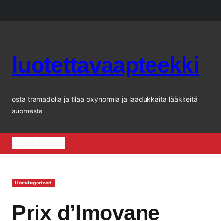
Siirry
sisältöön
luotettavaapteekki
osta tramadolia ja tilaa oxynormia ja laadukkaita lääkkeitä
suomesta
Etusivu
kauppa
Uncategorized
Prix d’Imovane