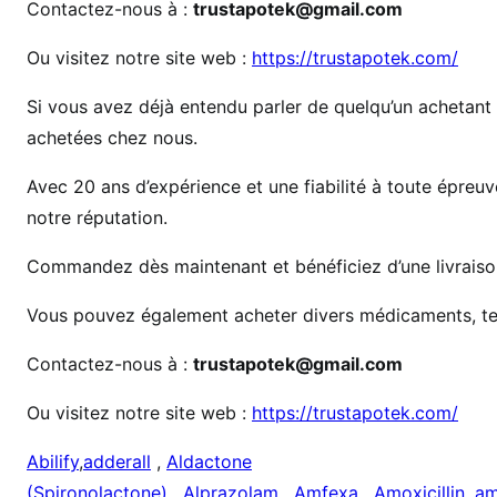
Contactez-nous à :
trustapotek@gmail.com
P
r
Ou visitez notre site web :
https://trustapotek.com/
i
x
Si vous avez déjà entendu parler de quelqu’un achetant de
d
achetées chez nous.
’
I
Avec 20 ans d’expérience et une fiabilité à toute épreu
m
notre réputation.
o
v
Commandez dès maintenant et bénéficiez d’une livraison
a
Vous pouvez également acheter divers médicaments, tel
n
e
Contactez-nous à :
trustapotek@gmail.com
Ou visitez notre site web :
https://trustapotek.com/
Abilify
,
adderall
,
Aldactone
(Spironolactone)
,
Alprazolam
,
Amfexa
,
Amoxicillin
,
am