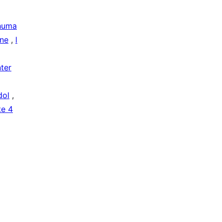
huma
ine
,
l
ter
dol
,
e 4