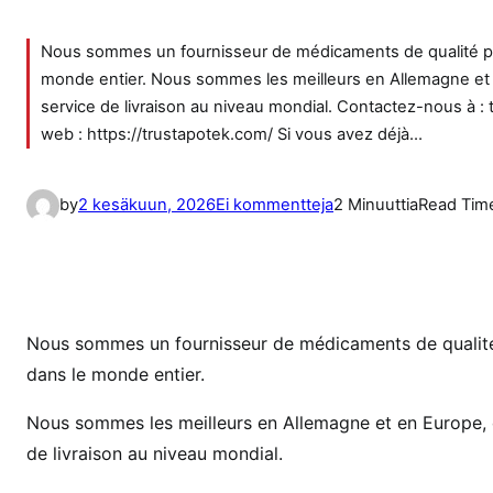
Nous sommes un fournisseur de médicaments de qualité ph
monde entier. Nous sommes les meilleurs en Allemagne et e
service de livraison au niveau mondial. Contactez-nous à :
web : https://trustapotek.com/ Si vous avez déjà…
a
by
2 kesäkuun, 2026
Ei kommentteja
2 Minuuttia
Read Tim
r
t
i
k
k
Nous sommes un fournisseur de médicaments de qualité
e
dans le monde entier.
l
Nous sommes les meilleurs en Allemagne et en Europe, o
i
i
de livraison au niveau mondial.
n