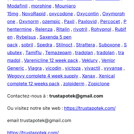
Modafinil
,
morphine
,
Mounjaro
15mg
,
NovoRapid
,
oxycodone
,
Oxycontin
,
Oxymorph
one
,
Oxynorm
,
ozempic
,
Paxil
,
Paxlovid
,
Percocet
,
P
hentermine
,
Relenza
,
Ritalin
,
rivotril
,
Rohypnol
,
Rubif
en
,
Rybelsus
,
Saxenda 5 pen
pack
,
sobril
,
Spedra
,
Stilnoct
,
Strattera
,
Suboxone
,
S
ubutex
,
Tamiflu
,
Temazepam
,
tradolan
,
tradolan
,
tra
madol
,
Varenicline 12 week pack
,
Veklury
,
Venlor
Generic
,
Viagra
,
vicodin
,
victoza
,
vivactil
,
vyvanse
,
Wegovy complete 4 week supply
,
Xanax
,
Xenical
complete 12 weeks pack
,
zolpiderm
,
Zopiclone
Contactez-nous à :
trustapotek@gmail.com
Ou visitez notre site web :
https://trustapotek.com/
email trustapotek@gmail.com
https://trustapotek.com/