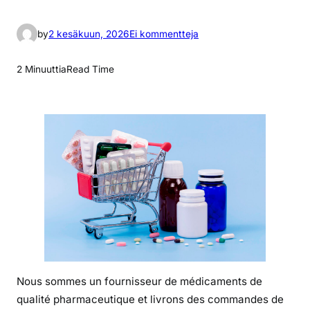
a
by
2 kesäkuun, 2026
Ei kommentteja
r
t
2 Minuuttia
Read Time
i
k
k
e
l
i
i
n
P
r
i
x
Nous sommes un fournisseur de médicaments de
d
qualité pharmaceutique et livrons des commandes de
u