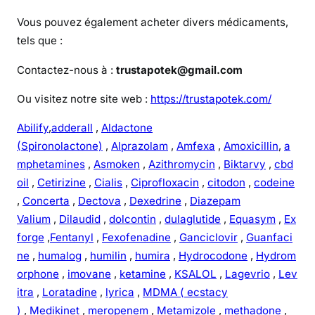
Vous pouvez également acheter divers médicaments,
tels que :
Contactez-nous à :
trustapotek@gmail.com
Ou visitez notre site web :
https://trustapotek.com/
Abilify
,
adderall
,
Aldactone
(Spironolactone)
,
Alprazolam
,
Amfexa
,
Amoxicillin
,
a
mphetamines
,
Asmoken
,
Azithromycin
,
Biktarvy
,
cbd
oil
,
Cetirizine
,
Cialis
,
Ciprofloxacin
,
citodon
,
codeine
,
Concerta
,
Dectova
,
Dexedrine
,
Diazepam
Valium
,
Dilaudid
,
dolcontin
,
dulaglutide
,
Equasym
,
Ex
forge
,
Fentanyl
,
Fexofenadine
,
Ganciclovir
,
Guanfaci
ne
,
humalog
,
humilin
,
humira
,
Hydrocodone
,
Hydrom
orphone
,
imovane
,
ketamine
,
KSALOL
,
Lagevrio
,
Lev
itra
,
Loratadine
,
lyrica
,
MDMA ( ecstacy
)
,
Medikinet
,
meropenem
,
Metamizole
,
methadone
,