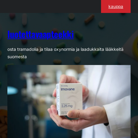
Siirry
kauppa
sisältöön
luotettavaapteekki
osta tramadolia ja tilaa oxynormia ja laadukkaita lääkkeitä
suomesta