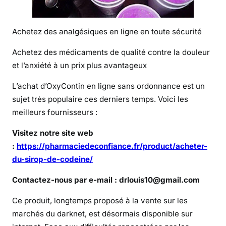
i
s
Achetez des analgésiques en ligne en toute sécurité
-
j
Achetez des médicaments de qualité contre la douleur
e
et l’anxiété à un prix plus avantageux
a
c
L’achat d’OxyContin en ligne sans ordonnance est un
h
sujet très populaire ces derniers temps. Voici les
e
meilleurs fournisseurs :
t
Visitez notre site web
e
r
:
https://pharmaciedeconfiance.fr/product/acheter-
d
du-sirop-de-codeine/
e
Contactez-nous par e-mail : drlouis10@gmail.com
l
a
Ce produit, longtemps proposé à la vente sur les
c
marchés du darknet, est désormais disponible sur
o