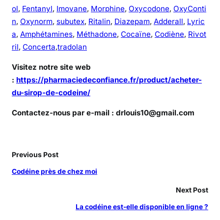
ol
,
Fentanyl
,
Imovane
,
Morphine
,
Oxycodone
,
OxyConti
n
,
Oxynorm
,
subutex
,
Ritalin
,
Diazepam
,
Adderall
,
Lyric
a
,
Amphétamines
,
Méthadone
,
Cocaïne
,
Codiène
,
Rivot
ril
,
Concerta
,
tradolan
Visitez notre site web
:
https://pharmaciedeconfiance.fr/product/acheter-
du-sirop-de-codeine/
Contactez-nous par e-mail : drlouis10@gmail.com
Previous Post
Codéine près de chez moi
Next Post
La codéine est-elle disponible en ligne ?