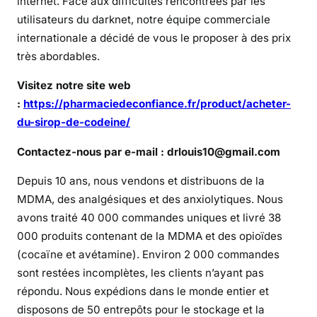
internet. Face aux difficultés rencontrées par les
d
utilisateurs du darknet, notre équipe commerciale
é
internationale a décidé de vous le proposer à des prix
i
très abordables.
n
e
Visitez notre site web
e
:
https://pharmaciedeconfiance.fr/product/acheter-
n
du-sirop-de-codeine/
l
i
Contactez-nous par e-mail : drlouis10@gmail.com
g
n
Depuis 10 ans, nous vendons et distribuons de la
e
MDMA, des analgésiques et des anxiolytiques. Nous
s
avons traité 40 000 commandes uniques et livré 38
a
000 produits contenant de la MDMA et des opioïdes
n
(cocaïne et avétamine). Environ 2 000 commandes
s
sont restées incomplètes, les clients n’ayant pas
o
répondu. Nous expédions dans le monde entier et
r
disposons de 50 entrepôts pour le stockage et la
d