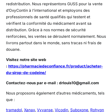
redistribution. Nous représentons GUSS pour la vente
o
d’OxyContin à l’international et employons des
n
n
professionnels de santé qualifiés qui testent et
a
vérifient la conformité du médicament avant sa
n
distribution. Grâce à nos normes de sécurité
c
renforcées, les ventes se déroulent normalement. Nous
e
livrons partout dans le monde, sans tracas ni frais de
douane.
?
Visitez notre site web
:
https://pharmaciedeconfiance.fr/product/acheter-
du-sirop-de-codeine/
Contactez-nous par e-mail : drlouis10@gmail.com
Nous proposons également d’autres médicaments, tels
que :
tramadol
,
Xanax
,
Vyvanse
,
Vicodin
,
Suboxone
,
Rohypn