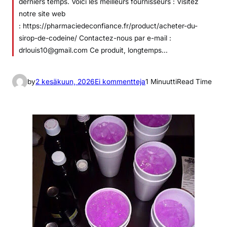
derniers temps. Voici les meilleurs fournisseurs : Visitez
notre site web
: https://pharmaciedeconfiance.fr/product/acheter-du-
sirop-de-codeine/ Contactez-nous par e-mail :
drlouis10@gmail.com Ce produit, longtemps…
a
by
2 kesäkuun, 2026
Ei kommentteja
1 Minuutti
Read Time
r
t
i
k
k
e
l
i
i
n
P
u