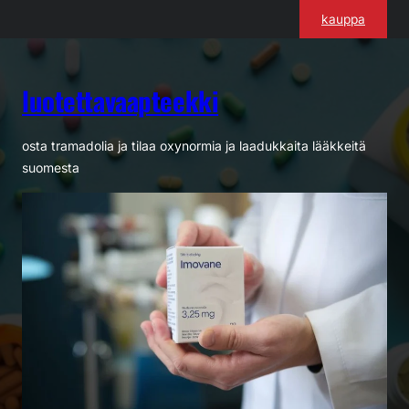
Siirry
kauppa
sisältöön
luotettavaapteekki
osta tramadolia ja tilaa oxynormia ja laadukkaita lääkkeitä
suomesta