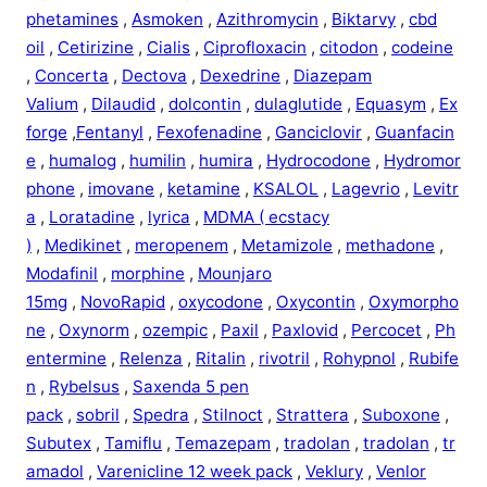
phetamines
,
Asmoken
,
Azithromycin
,
Biktarvy
,
cbd
oil
,
Cetirizine
,
Cialis
,
Ciprofloxacin
,
citodon
,
codeine
,
Concerta
,
Dectova
,
Dexedrine
,
Diazepam
Valium
,
Dilaudid
,
dolcontin
,
dulaglutide
,
Equasym
,
Ex
forge
,
Fentanyl
,
Fexofenadine
,
Ganciclovir
,
Guanfacin
e
,
humalog
,
humilin
,
humira
,
Hydrocodone
,
Hydromor
phone
,
imovane
,
ketamine
,
KSALOL
,
Lagevrio
,
Levitr
a
,
Loratadine
,
lyrica
,
MDMA ( ecstacy
)
,
Medikinet
,
meropenem
,
Metamizole
,
methadone
,
Modafinil
,
morphine
,
Mounjaro
15mg
,
NovoRapid
,
oxycodone
,
Oxycontin
,
Oxymorpho
ne
,
Oxynorm
,
ozempic
,
Paxil
,
Paxlovid
,
Percocet
,
Ph
entermine
,
Relenza
,
Ritalin
,
rivotril
,
Rohypnol
,
Rubife
n
,
Rybelsus
,
Saxenda 5 pen
pack
,
sobril
,
Spedra
,
Stilnoct
,
Strattera
,
Suboxone
,
Subutex
,
Tamiflu
,
Temazepam
,
tradolan
,
tradolan
,
tr
amadol
,
Varenicline 12 week pack
,
Veklury
,
Venlor