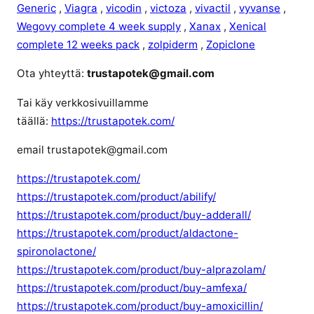
Generic
,
Viagra
,
vicodin
,
victoza
,
vivactil
,
vyvanse
,
Wegovy complete 4 week supply
,
Xanax
,
Xenical
complete 12 weeks pack
,
zolpiderm
,
Zopiclone
Ota yhteyttä:
trustapotek@gmail.com
Tai käy verkkosivuillamme
täällä:
https://trustapotek.com/
email trustapotek@gmail.com
https://trustapotek.com/
https://trustapotek.com/product/abilify/
https://trustapotek.com/product/buy-adderall/
https://trustapotek.com/product/aldactone-
spironolactone/
https://trustapotek.com/product/buy-alprazolam/
https://trustapotek.com/product/buy-amfexa/
https://trustapotek.com/product/buy-amoxicillin/