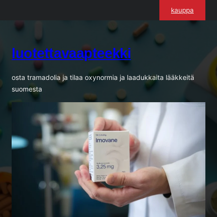
Siirry
kauppa
sisältöön
luotettavaapteekki
osta tramadolia ja tilaa oxynormia ja laadukkaita lääkkeitä
suomesta