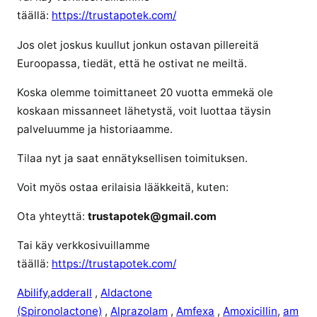
i
täällä:
https://trustapotek.com/
i
n
Jos olet joskus kuullut jonkun ostavan pillereitä
i
Euroopassa, tiedät, että he ostivat ne meiltä.
n
h
Koska olemme toimittaneet 20 vuotta emmekä ole
i
koskaan missanneet lähetystä, voit luottaa täysin
n
palveluumme ja historiaamme.
t
Tilaa nyt ja saat ennätyksellisen toimituksen.
a
Voit myös ostaa erilaisia ​​lääkkeitä, kuten:
Ota yhteyttä:
trustapotek@gmail.com
Tai käy verkkosivuillamme
täällä:
https://trustapotek.com/
Abilify
,
adderall
,
Aldactone
(Spironolactone)
,
Alprazolam
,
Amfexa
,
Amoxicillin
,
am