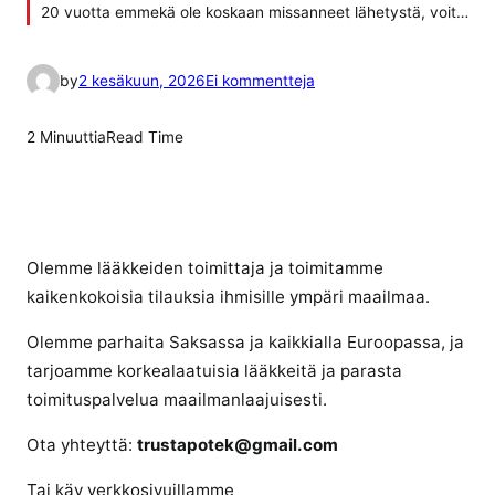
20 vuotta emmekä ole koskaan missanneet lähetystä, voit…
a
by
2 kesäkuun, 2026
Ei kommentteja
r
t
2 Minuuttia
Read Time
i
k
k
e
l
Olemme lääkkeiden toimittaja ja toimitamme
i
kaikenkokoisia tilauksia ihmisille ympäri maailmaa.
i
Olemme parhaita Saksassa ja kaikkialla Euroopassa, ja
n
tarjoamme korkealaatuisia lääkkeitä ja parasta
R
i
toimituspalvelua maailmanlaajuisesti.
t
Ota yhteyttä:
trustapotek@gmail.com
a
l
Tai käy verkkosivuillamme