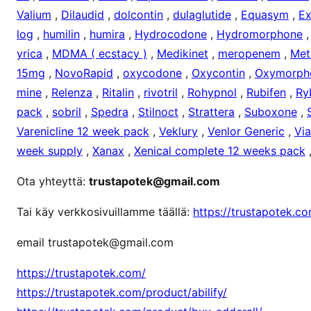
Valium
,
Dilaudid
,
dolcontin
,
dulaglutide
,
Equasym
,
Ex
log
,
humilin
,
humira
,
Hydrocodone
,
Hydromorphone
yrica
,
MDMA ( ecstacy )
,
Medikinet
,
meropenem
,
Met
15mg
,
NovoRapid
,
oxycodone
,
Oxycontin
,
Oxymorph
mine
,
Relenza
,
Ritalin
,
rivotril
,
Rohypnol
,
Rubifen
,
Ry
pack
,
sobril
,
Spedra
,
Stilnoct
,
Strattera
,
Suboxone
,
Varenicline 12 week pack
,
Veklury
,
Venlor Generic
,
Vi
week supply
,
Xanax
,
Xenical complete 12 weeks pack
Ota yhteyttä:
trustapotek@gmail.com
Tai käy verkkosivuillamme täällä:
https://trustapotek.c
email trustapotek@gmail.com
https://trustapotek.com/
https://trustapotek.com/product/abilify/