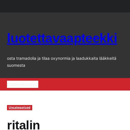
Siirry
sisältöön
luotettavaapteekki
osta tramadolia ja tilaa oxynormia ja laadukkaita lääkkeitä
suomesta
Etusivu
kauppa
Uncategorized
ritalin