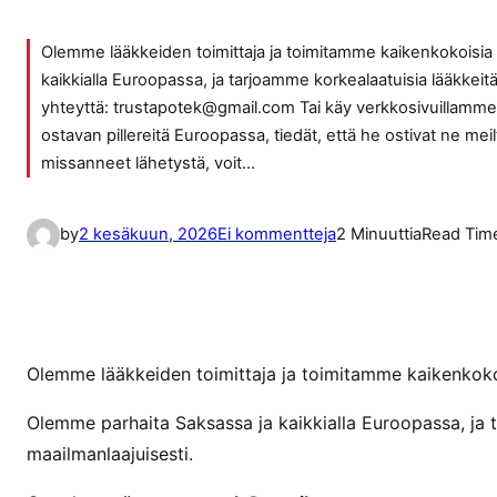
Olemme lääkkeiden toimittaja ja toimitamme kaikenkokoisia 
kaikkialla Euroopassa, ja tarjoamme korkealaatuisia lääkkeitä
yhteyttä: trustapotek@gmail.com Tai käy verkkosivuillamme t
ostavan pillereitä Euroopassa, tiedät, että he ostivat ne 
missanneet lähetystä, voit…
a
by
2 kesäkuun, 2026
Ei kommentteja
2 Minuuttia
Read Tim
r
t
i
k
k
Olemme lääkkeiden toimittaja ja toimitamme kaikenkokoi
e
Olemme parhaita Saksassa ja kaikkialla Euroopassa, ja t
l
maailmanlaajuisesti.
i
i