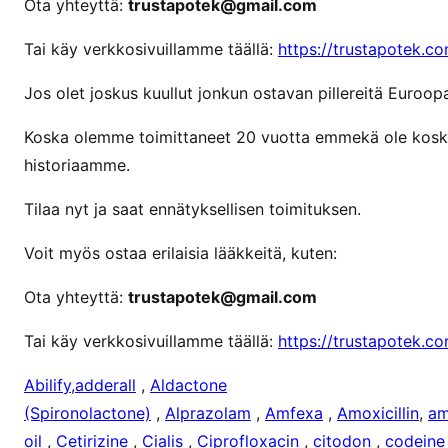
Ota yhteyttä:
trustapotek@gmail.com
n
r
Tai käy verkkosivuillamme täällä:
https://trustapotek.c
i
t
Jos olet joskus kuullut jonkun ostavan pillereitä Euroopa
a
Koska olemme toimittaneet 20 vuotta emmekä ole koskaa
l
i
historiaamme.
n
Tilaa nyt ja saat ennätyksellisen toimituksen.
Voit myös ostaa erilaisia ​​lääkkeitä, kuten:
Ota yhteyttä:
trustapotek@gmail.com
Tai käy verkkosivuillamme täällä:
https://trustapotek.c
Abilify
,
adderall
,
Aldactone
(Spironolactone)
,
Alprazolam
,
Amfexa
,
Amoxicillin
,
am
oil
,
Cetirizine
,
Cialis
,
Ciprofloxacin
,
citodon
,
codeine