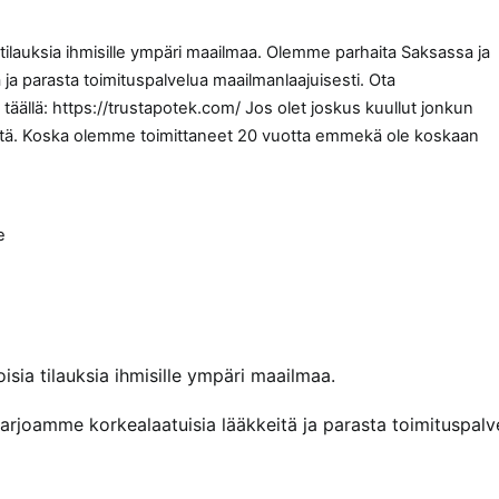
tilauksia ihmisille ympäri maailmaa. Olemme parhaita Saksassa ja
 ja parasta toimituspalvelua maailmanlaajuisesti. Ota
äällä: https://trustapotek.com/ Jos olet joskus kuullut jonkun
meiltä. Koska olemme toimittaneet 20 vuotta emmekä ole koskaan
e
sia tilauksia ihmisille ympäri maailmaa.
arjoamme korkealaatuisia lääkkeitä ja parasta toimituspalv