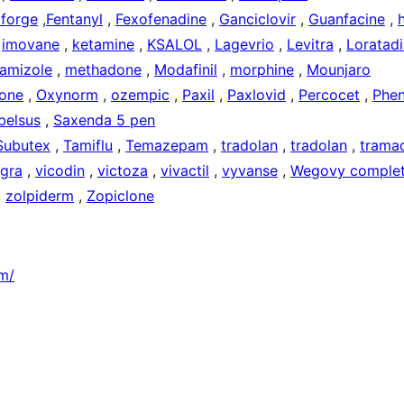
forge
,
Fentanyl
,
Fexofenadine
,
Ganciclovir
,
Guanfacine
,
,
imovane
,
ketamine
,
KSALOL
,
Lagevrio
,
Levitra
,
Loratad
amizole
,
methadone
,
Modafinil
,
morphine
,
Mounjaro
one
,
Oxynorm
,
ozempic
,
Paxil
,
Paxlovid
,
Percocet
,
Phen
belsus
,
Saxenda 5 pen
Subutex
,
Tamiflu
,
Temazepam
,
tradolan
,
tradolan
,
trama
agra
,
vicodin
,
victoza
,
vivactil
,
vyvanse
,
Wegovy complet
,
zolpiderm
,
Zopiclone
om/