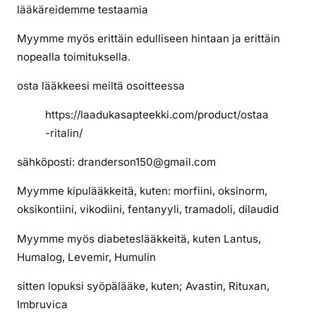
l
lääkäreidemme testaamia
i
Myymme myös erittäin edulliseen hintaan ja erittäin
n
nopealla toimituksella.
i
l
osta lääkkeesi meiltä osoitteessa
m
a
https://laadukasapteekki.com/product/ostaa
n
-ritalin/
r
e
sähköposti: dranderson150@gmail.com
s
Myymme kipulääkkeitä, kuten: morfiini, oksinorm,
e
oksikontiini, vikodiini, fentanyyli, tramadoli, dilaudid
p
t
Myymme myös diabeteslääkkeitä, kuten Lantus,
i
Humalog, Levemir, Humulin
ä
sitten lopuksi syöpälääke, kuten; Avastin, Rituxan,
Imbruvica