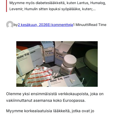
Myymme myös diabeteslääkkeitä, kuten Lantus, Humalog,
Levemir, Humulin sitten lopuksi syöpälääke, kuten;…
a
by
2 kesäkuun, 2026
Ei kommentteja
1 Minuutti
Read Time
r
t
i
k
k
e
l
i
i
n
R
Olemme yksi ensimmäisistä verkkokaupoista, joka on
i
vakiinnuttanut asemansa koko Euroopassa.
t
a
Myymme korkealaatuisia lääkkeitä, jotka ovat jo