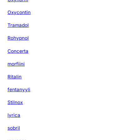
Oxycontin
Tramadol
Rohypnol
Concerta
morfiini
Ritalin
fentanyyli
Stilnox
lyrica
sobril