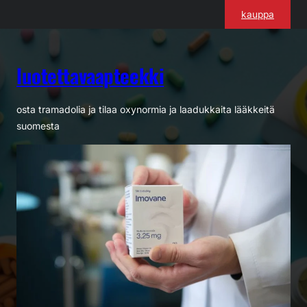
Siirry
kauppa
sisältöön
luotettavaapteekki
osta tramadolia ja tilaa oxynormia ja laadukkaita lääkkeitä
suomesta