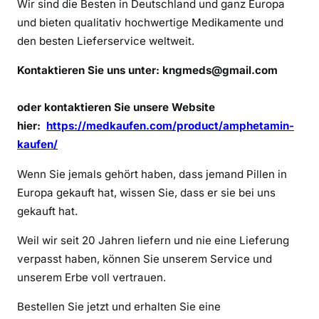
Wir sind die Besten in Deutschland und ganz Europa
e
und bieten qualitativ hochwertige Medikamente und
x
o
den besten Lieferservice weltweit.
h
Kontaktieren Sie uns unter:
kngmeds@gmail.com
n
e
oder kontaktieren Sie unsere Website
R
hier:
https://medkaufen.com/product/amphetamin-
e
z
kaufen/
e
Wenn Sie jemals gehört haben, dass jemand Pillen in
p
Europa gekauft hat, wissen Sie, dass er sie bei uns
t
gekauft hat.
k
a
Weil wir seit 20 Jahren liefern und nie eine Lieferung
u
verpasst haben, können Sie unserem Service und
f
unserem Erbe voll vertrauen.
e
n
Bestellen Sie jetzt und erhalten Sie eine