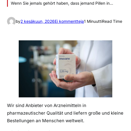
Wenn Sie jemals gehört haben, dass jemand Pillen in…
a
by
2 kesäkuun, 2026
Ei kommentteja
1 Minuutti
Read Time
r
t
i
k
k
e
l
i
i
n
S
Wir sind Anbieter von Arzneimitteln in
u
b
pharmazeutischer Qualität und liefern große und kleine
u
Bestellungen an Menschen weltweit.
t