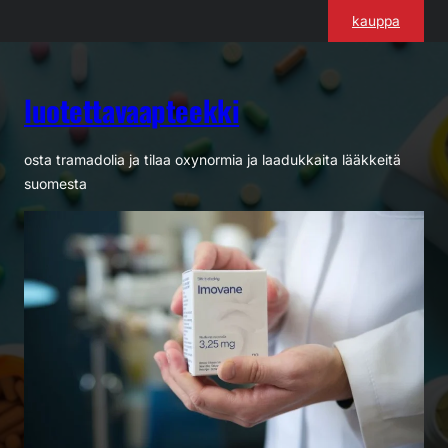
Siirry
kauppa
sisältöön
luotettavaapteekki
osta tramadolia ja tilaa oxynormia ja laadukkaita lääkkeitä
suomesta