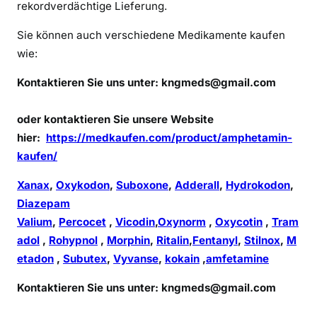
rekordverdächtige Lieferung.
Sie können auch verschiedene Medikamente kaufen
wie:
Kontaktieren Sie uns unter:
kngmeds@gmail.com
oder kontaktieren Sie unsere Website
hier:
https://medkaufen.com/product/amphetamin-
kaufen/
Xanax
,
Oxykodon
,
Suboxone
,
Adderall
,
Hydrokodon
,
Diazepam
Valium
,
Percocet
,
Vicodin
,
Oxynorm
,
Oxycotin
,
Tram
adol
,
Rohypnol
,
Morphin
,
Ritalin
,
Fentanyl
,
Stilnox
,
M
etadon
,
Subutex
,
Vyvanse
,
kokain
,
amfetamine
Kontaktieren Sie uns unter:
kngmeds@gmail.com