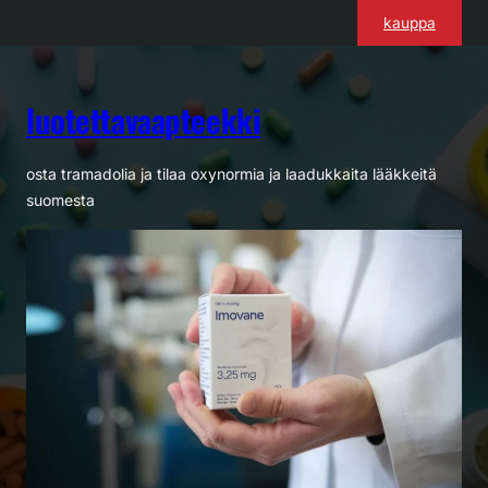
Siirry
kauppa
sisältöön
luotettavaapteekki
osta tramadolia ja tilaa oxynormia ja laadukkaita lääkkeitä
suomesta