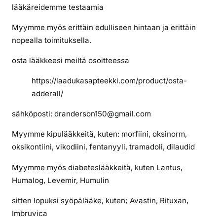
i
lääkäreidemme testaamia
t
Myymme myös erittäin edulliseen hintaan ja erittäin
s
e
nopealla toimituksella.
n
osta lääkkeesi meiltä osoitteessa
A
d
https://laadukasapteekki.com/product/osta-
d
adderall/
e
r
sähköposti: dranderson150@gmail.com
a
Myymme kipulääkkeitä, kuten: morfiini, oksinorm,
l
l
oksikontiini, vikodiini, fentanyyli, tramadoli, dilaudid
i
Myymme myös diabeteslääkkeitä, kuten Lantus,
a
Humalog, Levemir, Humulin
sitten lopuksi syöpälääke, kuten; Avastin, Rituxan,
Imbruvica