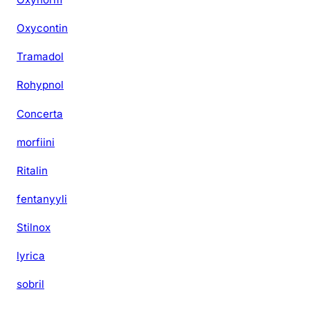
Oxycontin
Tramadol
Rohypnol
Concerta
morfiini
Ritalin
fentanyyli
Stilnox
lyrica
sobril