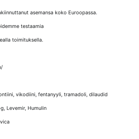
akiinnuttanut asemansa koko Euroopassa.
reidemme testaamia
alla toimituksella.
n/
iini, vikodiini, fentanyyli, tramadoli, dilaudid
g, Levemir, Humulin
uvica