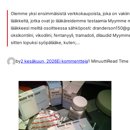
Olemme yksi ensimmäisistä verkkokaupoista, joka on vaki
lääkkeitä, jotka ovat jo lääkäreidemme testaamia Myymme myös
lääkkeesi meiltä osoitteessa sähköposti: dranderson150@gm
oksikontiini, vikodiini, fentanyyli, tramadoli, dilaudid My
sitten lopuksi syöpälääke, kuten;…
a
by
2 kesäkuun, 2026
Ei kommentteja
1 Minuutti
Read Time
r
t
i
k
k
e
l
i
i