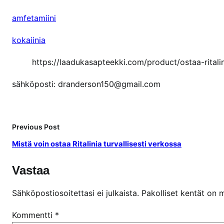
amfetamiini
kokaiinia
https://laadukasapteekki.com/product/ostaa-ritali
sähköposti: dranderson150@gmail.com
Previous Post
Mistä voin ostaa Ritalinia turvallisesti verkossa
Vastaa
Sähköpostiosoitettasi ei julkaista.
Pakolliset kentät on 
Kommentti
*