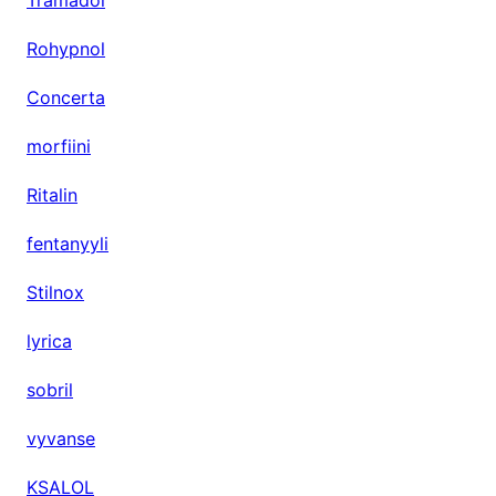
Rohypnol
Concerta
morfiini
Ritalin
fentanyyli
Stilnox
lyrica
sobril
vyvanse
KSALOL