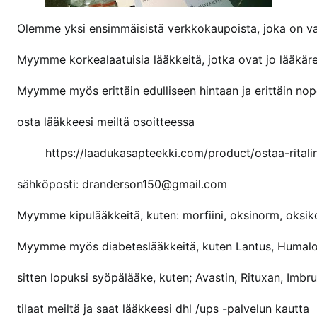
n
T
Olemme yksi ensimmäisistä verkkokaupoista, joka on v
a
Myymme korkealaatuisia lääkkeitä, jotka ovat jo lääkä
r
v
Myymme myös erittäin edulliseen hintaan ja erittäin nope
i
t
osta lääkkeesi meiltä osoitteessa
s
e
https://laadukasapteekki.com/product/ostaa-ritali
n
sähköposti: dranderson150@gmail.com
R
i
Myymme kipulääkkeitä, kuten: morfiini, oksinorm, oksikont
t
a
Myymme myös diabeteslääkkeitä, kuten Lantus, Humalo
l
i
sitten lopuksi syöpälääke, kuten; Avastin, Rituxan, Imbr
n
tilaat meiltä ja saat lääkkeesi dhl /ups -palvelun kautta
i