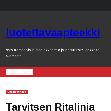
Siirry
sisältöön
luotettavaapteekki
osta tramadolia ja tilaa oxynormia ja laadukkaita lääkkeitä
suomesta
Etusivu
kauppa
Uncategorized
Tarvitsen Ritalinia