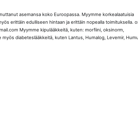
innuttanut asemansa koko Euroopassa. Myymme korkealaatuisia
 erittäin edulliseen hintaan ja erittäin nopealla toimituksella. o
ail.com Myymme kipulääkkeitä, kuten: morfiini, oksinorm,
ymme myös diabeteslääkkeitä, kuten Lantus, Humalog, Levemir, Humu