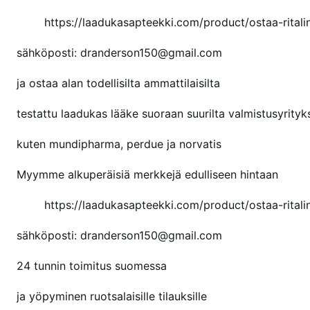
a
https://laadukasapteekki.com/product/ostaa-ritali
sähköposti: dranderson150@gmail.com
ja ostaa alan todellisilta ammattilaisilta
testattu laadukas lääke suoraan suurilta valmistusyrityks
kuten mundipharma, perdue ja norvatis
Myymme alkuperäisiä merkkejä edulliseen hintaan
https://laadukasapteekki.com/product/ostaa-ritali
sähköposti: dranderson150@gmail.com
24 tunnin toimitus suomessa
ja yöpyminen ruotsalaisille tilauksille