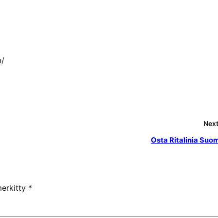
n/
Next
Osta Ritalinia Suo
merkitty
*