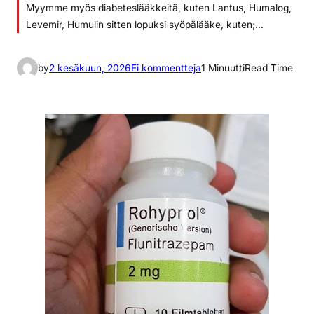
Myymme myös diabeteslääkkeitä, kuten Lantus, Humalog,
Levemir, Humulin sitten lopuksi syöpälääke, kuten;…
a
by
2 kesäkuun, 2026
Ei kommentteja
1 Minuutti
Read Time
r
t
i
k
k
e
l
i
i
n
T
a
r
v