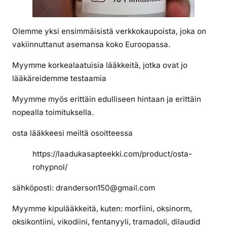
i
t
s
Olemme yksi ensimmäisistä verkkokaupoista, joka on
e
vakiinnuttanut asemansa koko Euroopassa.
n
Myymme korkealaatuisia lääkkeitä, jotka ovat jo
R
o
lääkäreidemme testaamia
h
Myymme myös erittäin edulliseen hintaan ja erittäin
y
nopealla toimituksella.
p
n
osta lääkkeesi meiltä osoitteessa
o
l
https://laadukasapteekki.com/product/osta-
i
rohypnol/
a
sähköposti: dranderson150@gmail.com
Myymme kipulääkkeitä, kuten: morfiini, oksinorm,
oksikontiini, vikodiini, fentanyyli, tramadoli, dilaudid