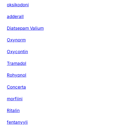
oksikodoni
adderall
Diatsepam Valium
Oxynorm
Oxycontin
Tramadol
Rohypnol
Concerta
morfiini
Ritalin
fentanyyli