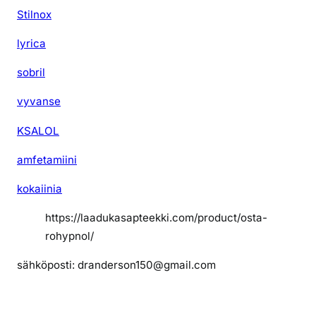
Stilnox
lyrica
sobril
vyvanse
KSALOL
amfetamiini
kokaiinia
https://laadukasapteekki.com/product/osta-
rohypnol/
sähköposti: dranderson150@gmail.com