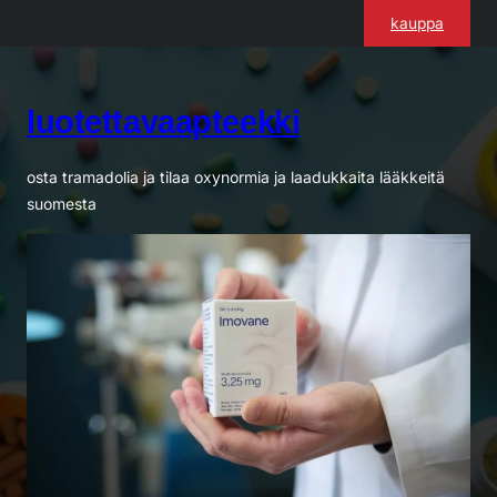
Siirry
kauppa
sisältöön
luotettavaapteekki
osta tramadolia ja tilaa oxynormia ja laadukkaita lääkkeitä
suomesta